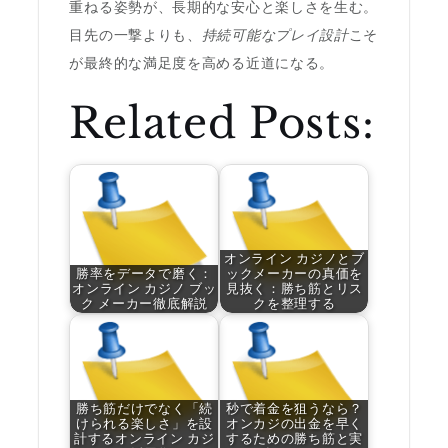
重ねる姿勢が、長期的な安心と楽しさを生む。
目先の一撃よりも、
持続可能なプレイ設計
こそ
が最終的な満足度を高める近道になる。
Related Posts:
オンライン カジノとブ
勝率をデータで磨く：
ックメーカーの真価を
オンライン カジノ ブッ
見抜く：勝ち筋とリス
ク メーカー徹底解説
クを整理する
勝ち筋だけでなく「続
秒で着金を狙うなら？
けられる楽しさ」を設
オンカジの出金を早く
計するオンライン カジ
するための勝ち筋と実