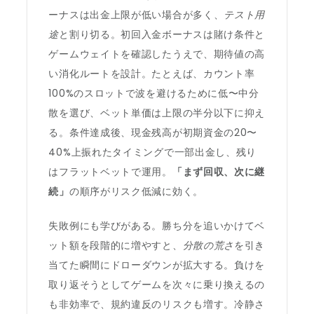
ーナスは出金上限が低い場合が多く、
テスト用
途
と割り切る。初回入金ボーナスは賭け条件と
ゲームウェイトを確認したうえで、期待値の高
い消化ルートを設計。たとえば、カウント率
100%のスロットで波を避けるために低〜中分
散を選び、ベット単価は上限の半分以下に抑え
る。条件達成後、現金残高が初期資金の20〜
40%上振れたタイミングで一部出金し、残り
はフラットベットで運用。
「まず回収、次に継
続」
の順序がリスク低減に効く。
失敗例にも学びがある。勝ち分を追いかけてベ
ット額を段階的に増やすと、
分散の荒さ
を引き
当てた瞬間にドローダウンが拡大する。負けを
取り返そうとしてゲームを次々に乗り換えるの
も非効率で、規約違反のリスクも増す。冷静さ