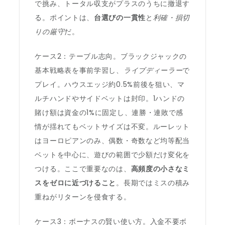
で挑み、トータル収支がプラスのうちに撤退す
る。ポイントは、
台選びの一貫性
と
利確・損切
りの厳守
だ。
ケース2：テーブル志向。ブラックジャックの
基本戦略表を事前学習し、
ライブディーラー
で
プレイ。ハウスエッジ約0.5%前後を狙い、マ
ルチハンドやサイドベットは封印。1ハンドの
賭け額は資金の1%に固定し、連勝・連敗で感
情が揺れてもベットサイズは不変。ルーレット
はヨーロピアンのみ、偶数・奇数など均等配当
ベットを中心に、遊びの範囲で少額だけ変化を
つける。ここで重要なのは、
高頻度の小さなミ
スをゼロに近づけること
。長期ではミスの積み
重ねがリターンを侵食する。
ケース3：ボーナスの賢い使い方。入金不要ボ