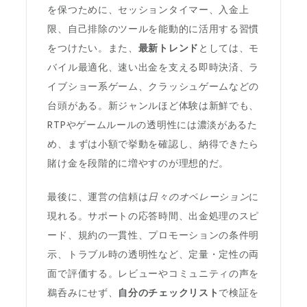
を保つために、セッションタイマー、入金上
限、自己排除のツールを能動的に活用する習慣
をつけたい。また、
最新トレンド
としては、モ
バイル最適化、速い出金を支える即時決済、ラ
イブショー系ゲーム、クラッシュゲームなどの
台頭がある。新ジャンルほど体験は新鮮でも、
RTPやゲームルールの透明性には濃淡があるた
め、まずは小額で挙動を確認し、納得できたら
賭け金を段階的に増やすのが理想的だ。
最後に、運営の信頼は
日々のオペレーション
に
現れる。サポートの応答時間、出金処理のスピ
ード、規約の一貫性、プロモーションの条件明
示、トラブル時の透明性など、定量・定性の両
面で評価する。レビューやコミュニティの声を
鵜呑みにせず、
自分のチェックリスト
で検証を