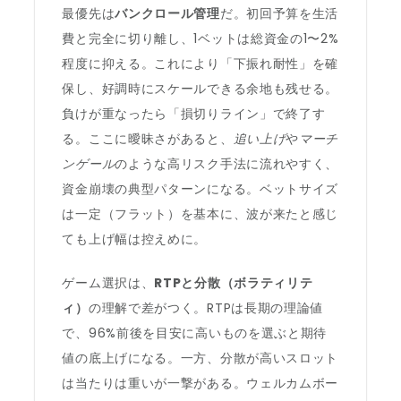
最優先は
バンクロール管理
だ。初回予算を生活
費と完全に切り離し、1ベットは総資金の1〜2%
程度に抑える。これにより「下振れ耐性」を確
保し、好調時にスケールできる余地も残せる。
負けが重なったら「損切りライン」で終了す
る。ここに曖昧さがあると、
追い上げ
や
マーチ
ンゲール
のような高リスク手法に流れやすく、
資金崩壊の典型パターンになる。ベットサイズ
は一定（フラット）を基本に、波が来たと感じ
ても上げ幅は控えめに。
ゲーム選択は、
RTPと分散（ボラティリテ
ィ）
の理解で差がつく。RTPは長期の理論値
で、96%前後を目安に高いものを選ぶと期待
値の底上げになる。一方、分散が高いスロット
は当たりは重いが一撃がある。ウェルカムボー