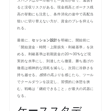
スハント
はルール順守と一貫性が命で、逸脱す
ると没収リスクがある。現金残高とボーナス残
高の挙動にも注意し、条件消化の途中で高配当
狙いに切り替えない方が、資金のブレを抑えら
れる。
最後に、
セッション設計
を明確に。開始前に
「開始資金・時間・上限損失・利確基準」を決
める。利確基準は初期資金の20〜30%など現
実的な水準にし、到達したら撤退。勝ち逃げの
徹底は精神的な消耗を減らし、次回に冷静さを
持ち越せる。
感情の高ぶり
を感じたら、ツール
でクールダウンを設定し、習慣的に休憩を挟
む。戦略は「継続できること」が最大の武器に
なる。
ケーススタデ