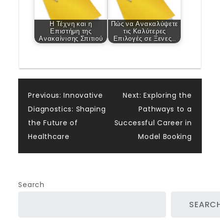
Η Τέχνη και η
Πώς να Ανακαλύψετε
Επιστήμη της
τις Καλύτερες
Ανακαίνισης Σπιτιού
Επιλογές σε Ξενες…
Post
Previous:
Innovative
Next:
Exploring the
Diagnostics: Shaping
Pathways to a
navigation
the Future of
Successful Career in
Healthcare
Model Booking
Search
SEARC