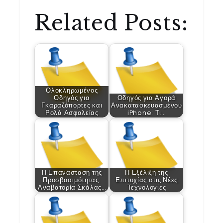
Related Posts:
Ολοκληρωμένος
Οδηγός για
Οδηγός για Αγορά
Γκαραζόπορτες και
Ανακατασκευασμένου
Ρολά Ασφαλείας
iPhone: Τι…
Η Επανάσταση της
Η Εξέλιξη της
Προσβασιμότητας:
Επιτυχίας στις Νέες
Αναβατορία Σκάλας…
Τεχνολογίες