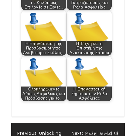
τις Καλύτερες
Γκαραζόπορτες και
Επιλογές σε Ξενες…
Ρολά Ασφαλείας
Η Επανάσταση της
Η Τέχνη και η
Προσβασιμότητας:
Επιστήμη της
Αναβατορία Σκάλας…
Ανακαίνισης Σπιτιού
Ολοκληρωμένες
Η Επαναστατική
Λύσεις Ασφάλειας και
Σημασία των Ρολά
Πρόσβασης για το…
Ασφάλειας
Previous:
Unlocking
Next:
온라인 포커의 매