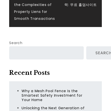
Post
the Complexities of
력: 무료 홀덤사이트
navigation
Property Liens for
Smooth Transactions
Search
SEARC
Recent Posts
Why a Mesh Pool Fence Is the
Smartest Safety Investment for
Your Home
Unlocking the Next Generation of