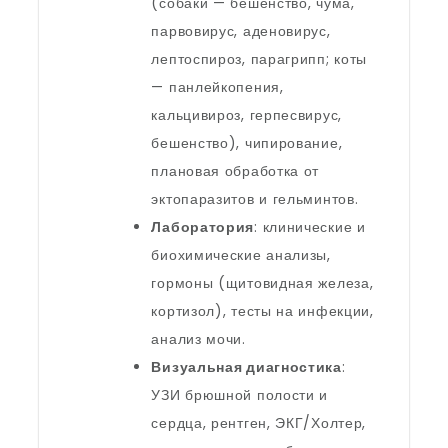
(собаки — бешенство, чума,
парвовирус, аденовирус,
лептоспироз, парагрипп; коты
— панлейкопения,
кальцивироз, герпесвирус,
бешенство), чипирование,
плановая обработка от
эктопаразитов и гельминтов.
Лаборатория
: клинические и
биохимические анализы,
гормоны (щитовидная железа,
кортизол), тесты на инфекции,
анализ мочи.
Визуальная диагностика
:
УЗИ брюшной полости и
сердца, рентген, ЭКГ/Холтер,