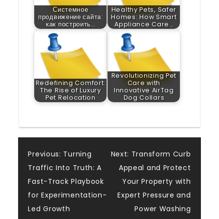
Системное
Healthy Pets, Safer
продвижение сайта:
Homes: How Smart
как построить…
Appliance Care…
Revolutionizing Pet
Redefining Comfort:
Care with
The Rise of Luxury
Innovative AirTag
Pet Relocation
Dog Collars
Post
Previous:
Turning
Next:
Transform Curb
Traffic Into Truth: A
Appeal and Protect
navigation
Fast-Track Playbook
Your Property with
for Experimentation-
Expert Pressure and
Led Growth
Power Washing