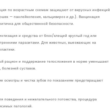
ация по возрастным схемам защищают от вирусных инфекций
кошек — панлейкопения, кальцивироз и др.). Вакцинация
критична для общественной безопасности.
нтизация и средства от блох/клещей круглый год или
утренними паразитами. Для животных, выезжающих на
лактики.
й рацион и поддержание телосложения в норме уменьшают
 болезней суставов.
е осмотры и чистка зубов по показаниям предотвращают
я поведения и нежелательного потомства, процедура
исимых патологий.