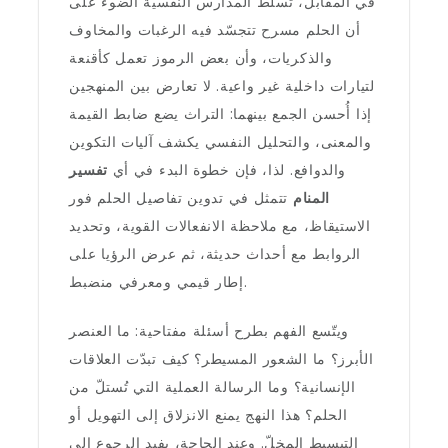
في المقابل، تسلّط المدارس النفسية الضوء على
أن الحلم مسرح تتجسّد فيه الرغبات والمخاوف
والذكريات، وأن بعض الرموز تعمل كأقنعة
لتيارات داخلية غير واعية. لا تعارض بين المنهجين
إذا أُحسن الجمع بينهما: التراث يضع ضابط القيمة
والمعنى، والتحليل النفسي يكشف آليات التكوين
والدوافع. لذا، فإن خطوة البدء في أي
تفسير
المنام
تتمثل في تدوين تفاصيل الحلم فور
الاستيقاظ، مع ملاحظة الانفعالات القوية، وتحديد
الروابط مع أحداث حديثة، ثم عرض الرؤيا على
إطار قيمي ومعرفي منضبط.
ويتّسع الفهم بطرح أسئلة مفتاحية: ما العنصر
الأبرز؟ ما الشعور المسيطر؟ كيف تبدّت العلاقات
الإنسانية؟ وما الرسالة العملية التي تُستلّ من
الحلم؟ هذا النهج يمنع الانزلاق إلى التهويل أو
التبسيط المخلّ. وعند الحاجة، يفيد الرجوع إلى