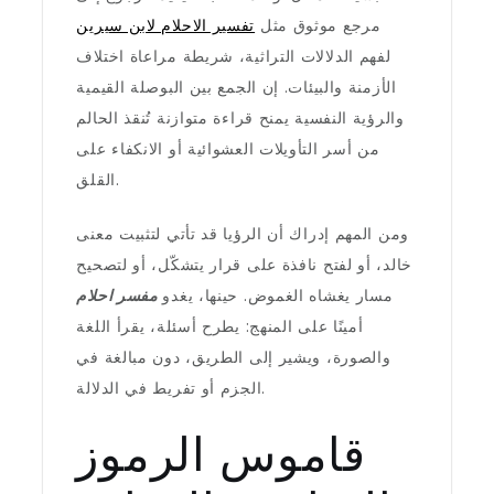
مرجع موثوق مثل
تفسير الاحلام لابن سيرين
لفهم الدلالات التراثية، شريطة مراعاة اختلاف
الأزمنة والبيئات. إن الجمع بين البوصلة القيمية
والرؤية النفسية يمنح قراءة متوازنة تُنقذ الحالم
من أسر التأويلات العشوائية أو الانكفاء على
القلق.
ومن المهم إدراك أن الرؤيا قد تأتي لتثبيت معنى
خالد، أو لفتح نافذة على قرار يتشكّل، أو لتصحيح
مسار يغشاه الغموض. حينها، يغدو
مفسر احلام
أمينًا على المنهج: يطرح أسئلة، يقرأ اللغة
والصورة، ويشير إلى الطريق، دون مبالغة في
الجزم أو تفريط في الدلالة.
قاموس الرموز