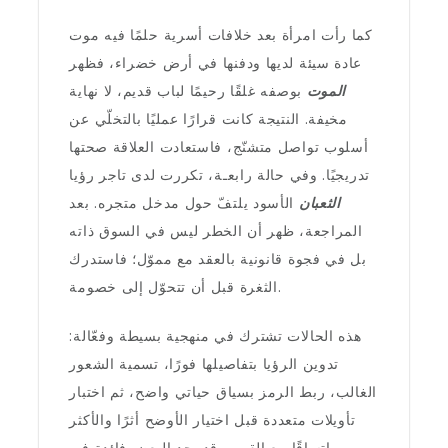
كما رأت امرأة بعد خلافات أسرية حلمًا فيه موت
عادة سيئة لديها ودفنها في أرض خضراء، فظهر
الموت
بوصفه غلقًا رحيمًا لباب قديم، لا نهاية
مخيفة. النتيجة كانت قرارًا عمليًا بالتخلّي عن
أسلوب تواصل متشنّج، فاستعادت العلاقة صحتها
تدريجيًا. وفي حالة رابعـة، تكررت لدى تاجر رؤيا
الثعبان
الأسود يلتفّ حول مدخل متجره. بعد
المراجعة، ظهر أن الخطر ليس في السوق ذاته
بل في فجوة قانونية بالعقد مع مموّل؛ فاستدرك
الثغرة قبل أن تتحوّل إلى خصومة.
هذه الحالات تشترك في منهجية بسيطة وفعّالة:
تدوين الرؤيا بتفاصيلها فورًا، تسمية الشعور
الغالب، ربط الرمز بسياق حياتي واضح، ثم اختبار
تأويلات متعددة قبل اختيار الأوضح أثرًا والأكثر