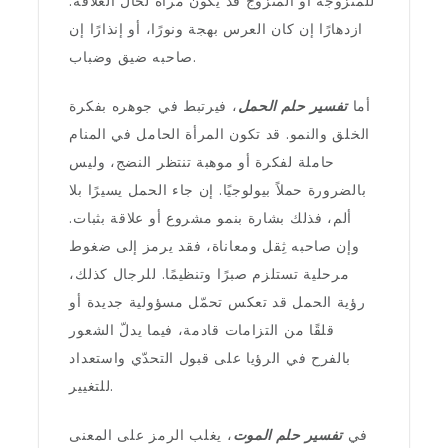
للمتزوجة أو المتزوج قد يكون مرآة لحال العلاقة:
ازدهارًا إن كان العرس بهجة ونورًا، أو إنذارًا إن
صاحبه ضيق وضباب.
أما
تفسير حلم الحمل
، فيرتبط في جوهره بفكرة
الخلق والنمو. قد تكون المرأة الحامل في المنام
حاملة لفكرة أو موهبة تنتظر النضج، وليس
بالضرورة حملاً بيولوجيًا. إن جاء الحمل يسيرًا بلا
ألم، فذلك بشارة بنمو مشروع أو علاقة بثبات.
وإن صاحبه ثِقل ومعاناة، فقد يرمز إلى ضغوط
مرحلية تستلزم صبرًا وتنظيمًا. للرجال كذلك،
رؤية الحمل قد تعكس تحمّل مسؤولية جديدة أو
قلقًا من التزامات قادمة، فيما يدلّ الشعور
بالفرح في الرؤيا على قبول التحدّي واستعداد
للتغيير.
في
تفسير حلم الموت
، يغلب الرمز على المعنى