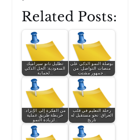
Related Posts:
بوصلة النمو الذكي على
تظليل نانو سيراميك
منصات التواصل: من
السعودية: الحل الذكي
جمهور مشتت…
لحماية…
رحلة التعليم في قلب
من الفكرة إلى الإيراد:
العراق: نحو مستقبل له
خريطة طريق عملية
تاريخ
لزيادة النمو…