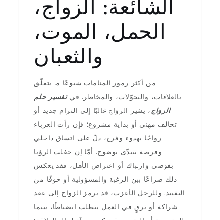
الشائعة: الزواج،
الحمل، الموت،
والثعبان
من أكثر رموز المنامات شيوعًا ما يتعلّق
بالعلاقات، والتحوّلات، والمخاطر. في
تفسير حلم
الزواج
، يشير الزواج غالبًا إلى التزام جديد أو
تحالف مهني أو بداية مشروع؛ فإن رأت العزباء
زواجًا بهدوء وفرح، دلّ على اتساق داخلي
وفرصة تتبدّى بوضوح. أمّا إن حفلت الرؤيا
بفوضى وارتباك أو اعتراض الأهل، فقد يعكس
ذلك صراعًا بين الرغبة والمسؤولية أو خوفًا من
التقييد. وللرجل الأعزب، قد يرمز الزواج إلى عقد
شراكة أو ترقٍ في العمل يتطلب انضباطًا، بينما