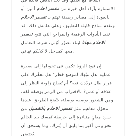
اتساقًا مع القيم. وقد يجد البعض فائدة في
الاستنارة بآراء أهل خبرة من
مفسر احلام
أمين أو
بالعودة إلى مصادر رصينة تهتم بـ
تفسير الاحلام
وتقدم نماذج قابلة للتطبيق. وعلى هامش ذلك، قد
تفيد الأدوات الرقمية والمراجع التي تتيح
تفسير
الاحلام مجانا
لبناء تصوّر أوّلي، شرط التعامل
معها كمدخل لا كحُكم نهائي.
إن قوة الرؤيا تكمن في تحويلها إلى بصيرة
عملية: هل تنبّهك لموضع خطر؟ هل تحفّزك على
قرار طال تردّدك فيه؟ أم تُصلح زاوية النظر إلى
علاقة أو عمل؟ بالاقتراب من الرمز بوصفه لغة،
ومن الشعور بوصفه بوصلة، يتّضح الطريق. عندها
تتحوّل مفاهيم مثل
تفسير الاحلام بالتفصيل
من
سرد معانٍ متناثرة إلى خريطة تُمسك بيد الحالم
نحو وعي أكبر بما يليق أن يُترك، وما يستحق أن
يُحتضن.