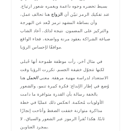
بسيط تحضره وجوه داعمة ويغمره شعور ارتياح.
عند تفكيك الرمز تبيّن أن
الزواج
هنا تحالف عمل،
وأن بساطة المشهد ترمز لبُعد عن البهرجة
والتركيز على المضمون. نتيجة لذلك، أعاد الشاب
صياغة الشراكة بعقود مرنة وواضحة، فجاء الواقع
موافقًا لإحساس الرؤيا.
في مثال آخر، رأت موظفة طموحة أنها حُبلى
لكنها تتجوّل خفيفة الجسم. تكررت الرؤيا وقت
الاستعداد لدراسة مهنية مرهقة. معنى
الحمل
هنا
وُضع في إطار الإبداع: فكرة كبيرة تنمو، والشعور
بالخفة رسالة بأن القدرة متوافرة ما دامت
الأولويات مُحكمة. انعكس ذلك عمليًا في خطة
مذاكرة متوازنة خففت الضغط وأتاحت إنجازًا
ثابتًا. هكذا تُقرأ الرموز عبر الشعور والسياق، لا
بمجرد العناوين.