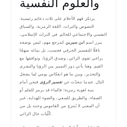
والعلوم النفسية
يرتكز فهم الأحلام على ثلاث دعائم رئيسية:
النصوص والتراث، اللغة الرمزية، والسياق
النفسي والاجتماعي للحالم. في التراث الإسلامي،
يبرز اسم
ابن سيرين
كمرجع مهم، ليس بوصفه
ناقلًا للتفسير الحرفي فحسب، بل ببنائه منهجًا
يراعي تقوى الرائي، وصدق الرؤيا، وتوافقها مع
القيم. وهنا يأتي دور التمييز بين الرؤيا والبشرى
والتحذير، وبين ما هو انعكاس يومي لما يشغل
البال. عندما نتحدّث عن
تفسير الرؤى
فنحن أمام
بنية لغوية رمزية؛ فالماء قد يرمز للعلم أو
الصفاء، والطريق للسعي، والضوء للهداية، غير
أن المعنى لا يُنتزع من القاموس وحده بل من
كُلّيات حال الرائي.