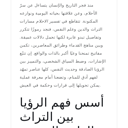
منذ فجر التاريخ والإنسان يتساءل عن سرّ
الأحلام، وعن علاقتها بحياته اليومية ونوازعه
المكنونة. تتقاطع في
تفسير الاحلام
مسارات
التراث والدين وعلم النفس، فنجد رموزًا تتكرر
وتفاصيل تبدو عابرة لكنها تحمل دلالات عميقة.
وبين مناهج القدماء وطرائق المعاصرين، تكمن
مفاتيح تمنحنا وعيًا أكبر بالذات والواقع. إن تتبّع
الإشارات، وضبط السياق الشخصي، والتمييز بين
الرؤيا الصادقة وحديث النفس، كلها عناصر تمهّد
لفهم أدق للمنام، وتضعنا أمام معرفة عملية
يمكن تحويلها إلى قرارات وحكمة في العيش.
أسس فهم الرؤيا
بين التراث