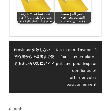
التميز المؤسسي:
كيف تساهم **شركة
الطريق نحو نجاح
تسويق الكتروني** في
مؤسسي مستدام
تحقيق أهدافك الرقمية
Post
Previous:
失敗しない！
Next:
Logo d’avocat à
初心者から上級者まで使
Paris : un emblème
navigation
えるオンカジ攻略ガイド
puissant pour inspirer
confiance et
affirmer votre
positionnement
Search