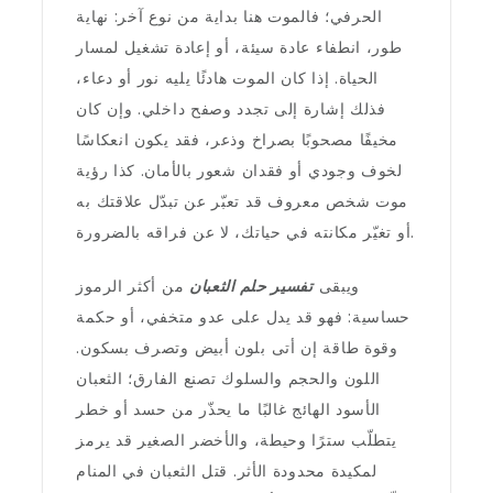
الحرفي؛ فالموت هنا بداية من نوع آخر: نهاية
طور، انطفاء عادة سيئة، أو إعادة تشغيل لمسار
الحياة. إذا كان الموت هادئًا يليه نور أو دعاء،
فذلك إشارة إلى تجدد وصفح داخلي. وإن كان
مخيفًا مصحوبًا بصراخ وذعر، فقد يكون انعكاسًا
لخوف وجودي أو فقدان شعور بالأمان. كذا رؤية
موت شخص معروف قد تعبّر عن تبدّل علاقتك به
أو تغيّر مكانته في حياتك، لا عن فراقه بالضرورة.
ويبقى
تفسير حلم الثعبان
من أكثر الرموز
حساسية: فهو قد يدل على عدو متخفي، أو حكمة
وقوة طاقة إن أتى بلون أبيض وتصرف بسكون.
اللون والحجم والسلوك تصنع الفارق؛ الثعبان
الأسود الهائج غالبًا ما يحذّر من حسد أو خطر
يتطلّب سترًا وحيطة، والأخضر الصغير قد يرمز
لمكيدة محدودة الأثر. قتل الثعبان في المنام