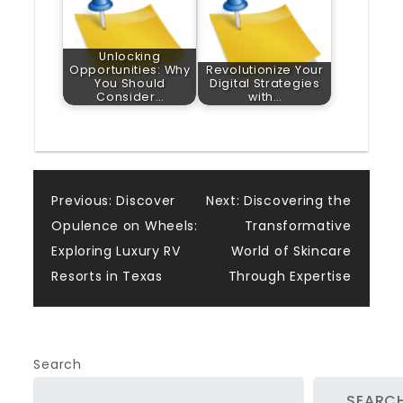
Unlocking
Opportunities: Why
Revolutionize Your
You Should
Digital Strategies
Consider…
with…
Post
Previous:
Discover
Next:
Discovering the
Opulence on Wheels:
Transformative
navigation
Exploring Luxury RV
World of Skincare
Resorts in Texas
Through Expertise
Search
SEARC