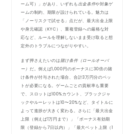
ーム可）」があり、いずれも
出金条件
や対象ゲ
ームの制約、期限が設けられている。魅力は
「ノーリスクで試せる」点だが、最大出金上限
や身元確認（KYC）、重複登録への厳格な対
応など、ルールを理解しないまま受け取ると想
定外のトラブルにつながりやすい。
まず押さえたいのは
賭け条件（ロールオーバ
ー）
だ。例えば1,000円のボーナスに30倍の賭
け条件が付与された場合、合計3万円分のベッ
トが必要になる。ゲームごとの貢献率も重要
で、スロットは100%カウント、ブラックジャ
ックやルーレットは10〜20%など、タイトルに
よって進捗が大きく変わる。さらに「最大出金
上限（例えば1万円まで）」「ボーナス有効期
限（登録から7日以内）」「最大ベット上限（1