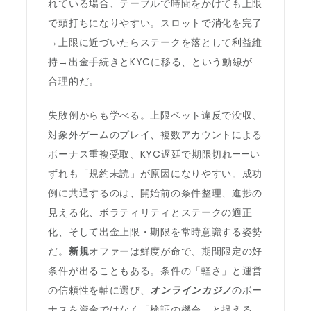
れている場合、テーブルで時間をかけても上限
で頭打ちになりやすい。スロットで消化を完了
→上限に近づいたらステークを落として利益維
持→出金手続きとKYCに移る、という動線が
合理的だ。
失敗例からも学べる。上限ベット違反で没収、
対象外ゲームのプレイ、複数アカウントによる
ボーナス重複受取、KYC遅延で期限切れ——い
ずれも「規約未読」が原因になりやすい。成功
例に共通するのは、開始前の条件整理、進捗の
見える化、ボラティリティとステークの適正
化、そして出金上限・期限を常時意識する姿勢
だ。
新規
オファーは鮮度が命で、期間限定の好
条件が出ることもある。条件の「軽さ」と運営
の信頼性を軸に選び、
オンラインカジノ
のボー
ナスを資金ではなく「検証の機会」と捉える