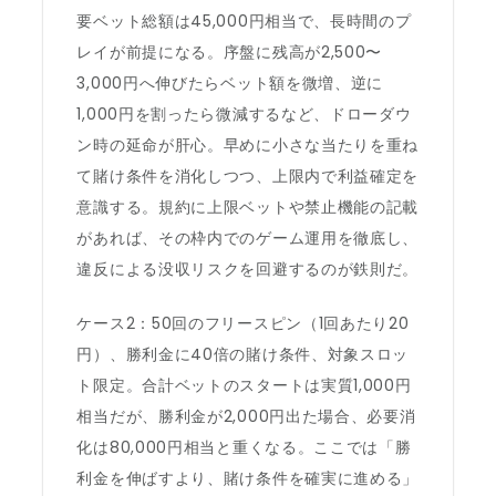
要ベット総額は45,000円相当で、長時間のプ
レイが前提になる。序盤に残高が2,500〜
3,000円へ伸びたらベット額を微増、逆に
1,000円を割ったら微減するなど、ドローダウ
ン時の延命が肝心。早めに小さな当たりを重ね
て賭け条件を消化しつつ、上限内で利益確定を
意識する。規約に上限ベットや禁止機能の記載
があれば、その枠内でのゲーム運用を徹底し、
違反による没収リスクを回避するのが鉄則だ。
ケース2：50回のフリースピン（1回あたり20
円）、勝利金に40倍の賭け条件、対象スロッ
ト限定。合計ベットのスタートは実質1,000円
相当だが、勝利金が2,000円出た場合、必要消
化は80,000円相当と重くなる。ここでは「勝
利金を伸ばすより、賭け条件を確実に進める」