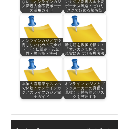
ない、オンラインカジ
ンカジノ新規入金不要
ノ新規入金不要ボーナ
ボーナス戦略：ゼロリ
ス活用ガイド
スクで始める勝ち筋
オンラインカジノで後
悔しないための完全ガ
勝ち筋を数値で描く：
イド：仕組み・安全
「オンカジで稼ぐ」を
性・勝ち筋・実例
現実に近づける思考法
本物の臨場感をスマホ
オンライン カジノとブ
で体験：オンラインカ
ックメーカーの真価を
ジノのライブカジノ完
見抜く：勝ち筋とリス
全ガイド
クを整理する