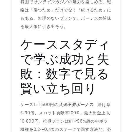
範囲で
オンラインカジノ
の魅力を楽しめる。戦
略は「勝つため」だけでなく「続けるため」に
もある。無理のないプランで、ボーナスの旨味
を最大限に引き出そう。
ケーススタディ
で学ぶ成功と失
敗：数字で見る
賢い立ち回り
ケース1：1,500円の
入金不要ボーナス
、賭け条
件30倍、スロット貢献率100%、最大出金上限
10,000円。推奨プランはRTP96%超の中ボラ
機種を0.2〜0.4%のステークで回す方法だ。必