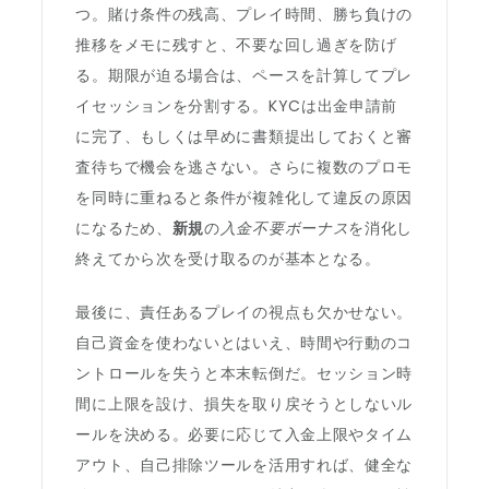
つ。賭け条件の残高、プレイ時間、勝ち負けの
推移をメモに残すと、不要な回し過ぎを防げ
る。期限が迫る場合は、ペースを計算してプレ
イセッションを分割する。KYCは出金申請前
に完了、もしくは早めに書類提出しておくと審
査待ちで機会を逃さない。さらに複数のプロモ
を同時に重ねると条件が複雑化して違反の原因
になるため、
新規
の
入金不要ボーナス
を消化し
終えてから次を受け取るのが基本となる。
最後に、責任あるプレイの視点も欠かせない。
自己資金を使わないとはいえ、時間や行動のコ
ントロールを失うと本末転倒だ。セッション時
間に上限を設け、損失を取り戻そうとしないル
ールを決める。必要に応じて入金上限やタイム
アウト、自己排除ツールを活用すれば、健全な