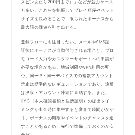
スピンあたり200円まで）」などが並ぶケース
も多い。これらを把握してプレイ順序やベット
サイズを決めることで、限られたボーナスから
最大限の価値を引き出せる。
登録フローにも注目したい。メールやSMS認
証後にボーナスが自動付与される場合と、プロ
モコード入力やカスタマーサポートへの申請が
必要な場合がある。地域制限やVPN利用の可
否、同一IP・同一デバイスでの複数アカウント
禁止は標準的なレギュレーションであり、違反
は没収・アカウント凍結に直結する。また、
KYC（本人確認書類と住所証明）の提出タイ
ミングが出金時に集中すると審査で時間がかか
り、ボーナスの期限やイベントのチャンスを逃
すことがあるため、先行で準備しておくのが安
全だ。