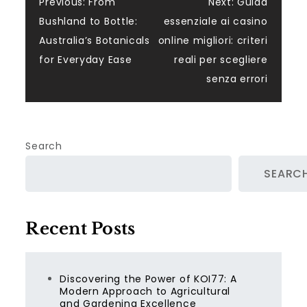
Post
Previous:
From
Next:
Guida
Bushland to Bottle:
essenziale ai casino
navigation
Australia’s Botanicals
online migliori: criteri
for Everyday Ease
reali per scegliere
senza errori
Search
SEARC
Recent Posts
Discovering the Power of KOI77: A
Modern Approach to Agricultural
and Gardening Excellence