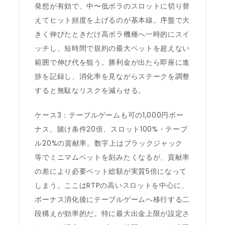
発想が有効で、中〜低ボラのスロットに切り替
えてヒット頻度を上げるのが基本線。序盤で大
きく伸びたときだけ高ボラ機種へ一時的にスイ
ッチし、短時間で規約の最大ベットを超えない
範囲で伸び代を狙う。勝利金が出たら即座に進
捗を記録し、消化率を見ながらステークを調整
すると無駄なリスクを減らせる。
ケース3：テーブルゲームも可の1,000円ボー
ナス、賭け条件20倍、スロット100%・テーブ
ル20%の貢献率。数字上はブラックジャック
等でミニマムベットを刻みたくなるが、貢献率
の差により必要ベット総額が実質5倍になって
しまう。ここはRTPの高いスロットを中心に、
ボーナス消化後にテーブルゲームへ移行する二
段構えが効率的だ。特に最大出金上限が設定さ