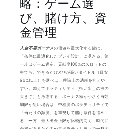
略：ゲーム選
び、賭け方、資
金管理
入金不要ボーナス
の価値を最大化する鍵は、
「条件に最適化したプレイ設計」に尽きる。第
一歩はゲーム選定。貢献率100%のスロットの
中でも、できるだけ
RTP
が高いタイトル（目安
96%以上）を選べば、理論上の消耗を抑えや
すい。加えてボラティリティ（払い出しの波の
大きさ）も考慮する。ボーナス額が小さく有効
期限が短い場合は、中程度のボラティリティで
「当たりの頻度」を重視して賭け条件を進め
る。一方、最大出金上限が比較的高く、時間に
余裕があるなら中〜高ボラティリティで一撃の