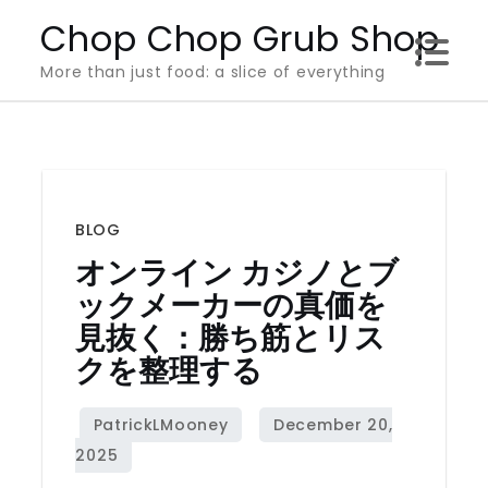
Skip
Chop Chop Grub Shop
to
More than just food: a slice of everything
content
BLOG
オンライン カジノとブ
ックメーカーの真価を
見抜く：勝ち筋とリス
クを整理する