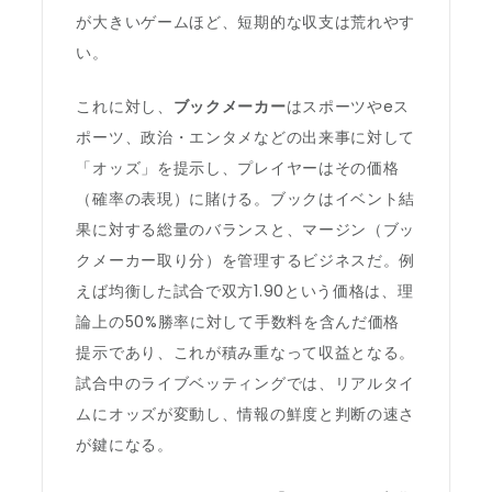
が大きいゲームほど、短期的な収支は荒れやす
い。
これに対し、
ブックメーカー
はスポーツやeス
ポーツ、政治・エンタメなどの出来事に対して
「オッズ」を提示し、プレイヤーはその価格
（確率の表現）に賭ける。ブックはイベント結
果に対する総量のバランスと、マージン（ブッ
クメーカー取り分）を管理するビジネスだ。例
えば均衡した試合で双方1.90という価格は、理
論上の50%勝率に対して手数料を含んだ価格
提示であり、これが積み重なって収益となる。
試合中のライブベッティングでは、リアルタイ
ムにオッズが変動し、情報の鮮度と判断の速さ
が鍵になる。