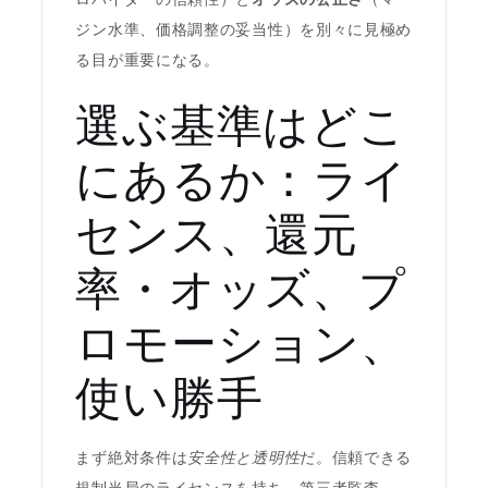
ジン水準、価格調整の妥当性）を別々に見極め
る目が重要になる。
選ぶ基準はどこ
にあるか：ライ
センス、還元
率・オッズ、プ
ロモーション、
使い勝手
まず絶対条件は
安全性と透明性
だ。信頼できる