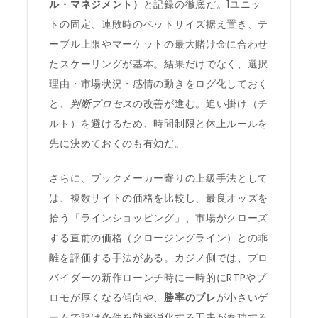
ル・マネジメント）
と記録の徹底だ。1ユニッ
トの固定、連敗時のベットサイズ据え置き、テ
ーブル上限やマーケットの最大賭け金に合わせ
たスケーリングが基本。結果だけでなく、選択
理由・市場状況・感情の動きをログ化しておく
と、
判断プロセス
の改善が進む。追い掛け（チ
ルト）を避けるため、時間制限と休止ルールを
先に決めておくのも有効だ。
さらに、ブックメーカー寄りの上級手法として
は、複数サイトの価格を比較し、最良オッズを
拾う「ラインショッピング」、市場がクローズ
する直前の価格（クロージングライン）との乖
離を評価する手法がある。カジノ側では、プロ
バイダーの新作ローンチ時に一時的にRTPやプ
ロモが厚くなる傾向や、
勝率のブレ
が小さいゲ
ームで賭け条件を効率消化する工夫が奏功する