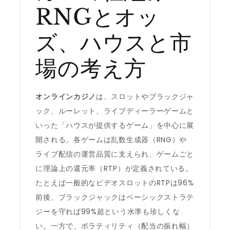
RNGとオッ
ズ、ハウスと市
場の考え方
オンラインカジノ
は、スロットやブラックジャ
ック、ルーレット、ライブディーラーゲームと
いった「ハウスが提供するゲーム」を中心に展
開される。各ゲームは乱数生成器（RNG）や
ライブ配信の運営品質に支えられ、ゲームごと
に理論上の還元率（RTP）が定義されている。
たとえば一般的なビデオスロットのRTPは96%
前後、ブラックジャックはベーシックストラテ
ジーを守れば99%超という水準も珍しくな
い。一方で、ボラティリティ（配当の振れ幅）