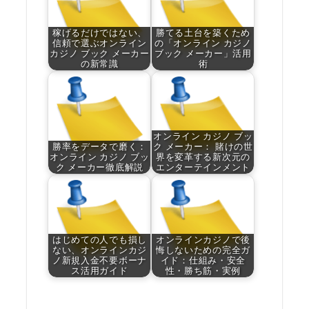
稼げるだけではない、
勝てる土台を築くため
信頼で選ぶオンライン
の「オンライン カジノ
カジノ ブック メーカー
ブック メーカー」活用
の新常識
術
オンライン カジノ ブッ
勝率をデータで磨く：
ク メーカー： 賭けの世
オンライン カジノ ブッ
界を変革する新次元の
ク メーカー徹底解説
エンターテインメント
はじめての人でも損し
オンラインカジノで後
ない、オンラインカジ
悔しないための完全ガ
ノ新規入金不要ボーナ
イド：仕組み・安全
ス活用ガイド
性・勝ち筋・実例