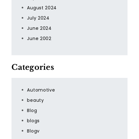
August 2024
July 2024
June 2024
June 2002
Categories
Automotive
beauty
Blog
blogs
Blogv