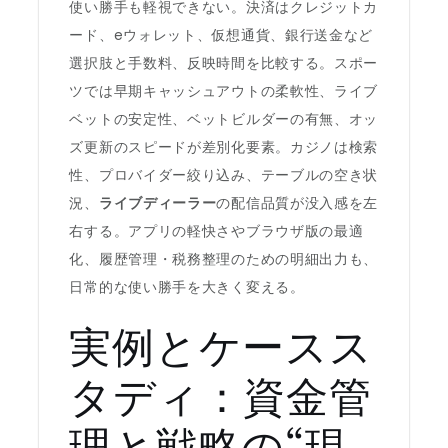
使い勝手も軽視できない。決済はクレジットカ
ード、eウォレット、仮想通貨、銀行送金など
選択肢と手数料、反映時間を比較する。スポー
ツでは早期キャッシュアウトの柔軟性、ライブ
ベットの安定性、ベットビルダーの有無、オッ
ズ更新のスピードが差別化要素。カジノは検索
性、プロバイダー絞り込み、テーブルの空き状
況、
ライブディーラー
の配信品質が没入感を左
右する。アプリの軽快さやブラウザ版の最適
化、履歴管理・税務整理のための明細出力も、
日常的な使い勝手を大きく変える。
実例とケースス
タディ：資金管
理と戦略の“現