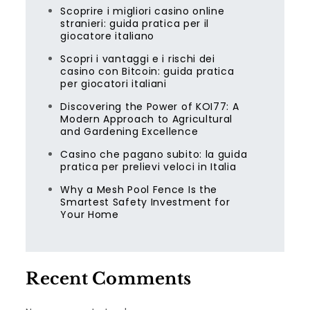
Scoprire i migliori casino online
stranieri: guida pratica per il
giocatore italiano
Scopri i vantaggi e i rischi dei
casino con Bitcoin: guida pratica
per giocatori italiani
Discovering the Power of KOI77: A
Modern Approach to Agricultural
and Gardening Excellence
Casino che pagano subito: la guida
pratica per prelievi veloci in Italia
Why a Mesh Pool Fence Is the
Smartest Safety Investment for
Your Home
Recent Comments