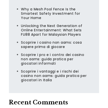
Why a Mesh Pool Fence Is the
Smartest Safety Investment for
Your Home
Unlocking the Next Generation of
Online Entertainment: What Sets
FU88 Apart for Malaysian Players
Scoprire i casino non aams: cosa
sapere prima di giocare
Scoprire i pro e i contro dei casino
non aams: guida pratica per
giocatori informati
Scoprire i vantaggi e i rischi dei
casino non aams: guida pratica per
giocatori in Italia
Recent Comments