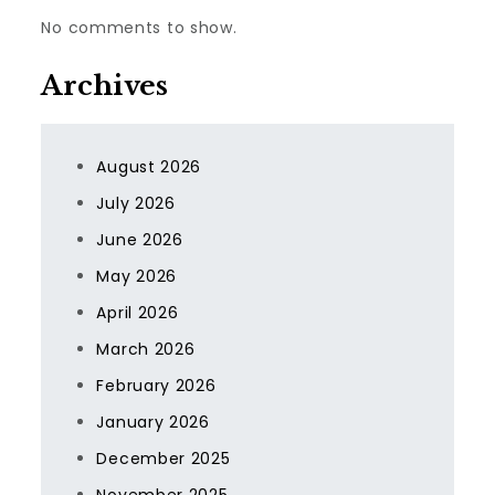
No comments to show.
Archives
August 2026
July 2026
June 2026
May 2026
April 2026
March 2026
February 2026
January 2026
December 2025