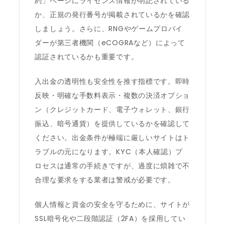
約」ページにライセンス情報が明記されている
か、正規の発行番号が掲載されているかを確認
しましょう。さらに、RNGやゲームプロバイ
ダーが第三者機関（eCOGRAなど）によって
認証されているかも重要です。
入出金の透明性も安全性を推す指標です。即時
反映・明確な手数料表示・複数の決済オプショ
ン（クレジットカード、電子ウォレット、銀行
振込、暗号通貨）を提供しているかを確認して
ください。出金条件が極端に厳しいサイトはト
ラブルの元になります。KYC（本人確認）プ
ロセスは通常の手続きですが、過度に煩雑で不
合理な要求をする業者は警戒が必要です。
個人情報と資金の安全を守るために、サイトが
SSL暗号化や二段階認証（2FA）を採用してい