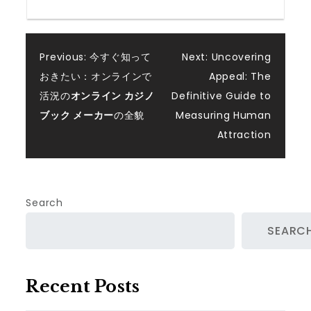
Post
Previous:
今すぐ知って
Next:
Uncovering
おきたい：オンラインで
Appeal: The
navigation
活況の
オンライン カジノ
Definitive Guide to
ブック メーカー
の全貌
Measuring Human
Attraction
Search
SEARC
Recent Posts