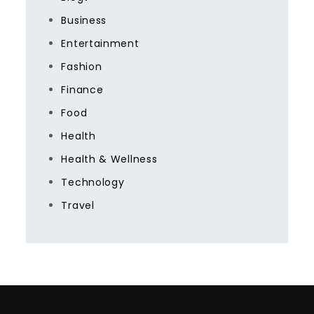
Business
Entertainment
Fashion
Finance
Food
Health
Health & Wellness
Technology
Travel