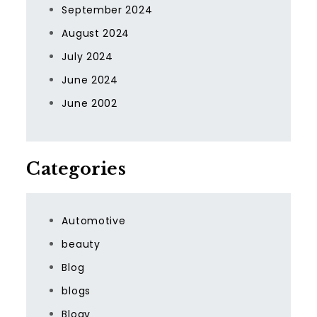
September 2024
August 2024
July 2024
June 2024
June 2002
Categories
Automotive
beauty
Blog
blogs
Blogv