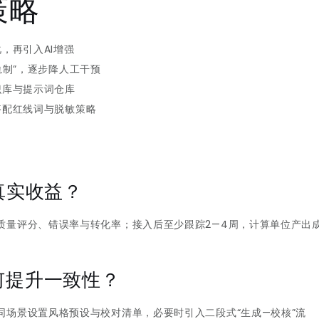
策略
，再引入AI增强
轨制”，逐步降人工干预
识库与提示词仓库
搭配红线词与脱敏策略
真实收益？
质量评分、错误率与转化率；接入后至少跟踪2—4周，计算单位产出
何提升一致性？
同场景设置风格预设与校对清单，必要时引入二段式“生成—校核”流