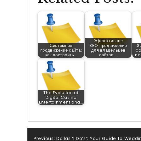
Эффективное
Системное
SEO‑продвижение
Sc
продвижение сайта:
для владельцев
co
как построить…
сайтов:…
no
The Evolution of
Digital Casino
Entertainment and…
Previous:
Dallas ‘I Do’s’: Your Guide to Weddi