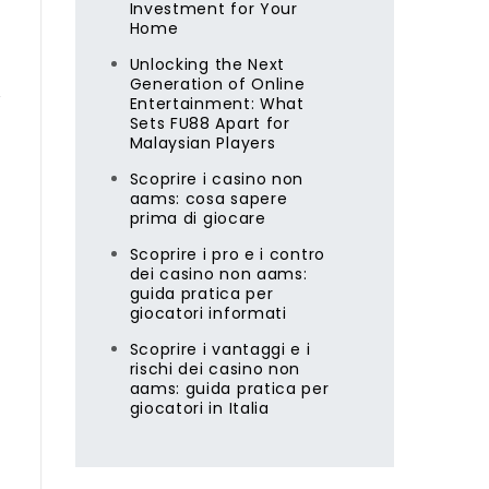
Investment for Your
Home
Unlocking the Next
流
Generation of Online
Entertainment: What
Sets FU88 Apart for
Malaysian Players
Scoprire i casino non
aams: cosa sapere
prima di giocare
Scoprire i pro e i contro
dei casino non aams:
guida pratica per
giocatori informati
Scoprire i vantaggi e i
rischi dei casino non
aams: guida pratica per
giocatori in Italia