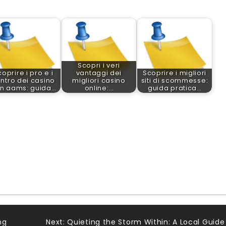
Scopri i veri
oprire i pro e i
vantaggi dei
Scoprire i migliori
ntro dei casino
migliori casino
siti di scommesse:
n aams: guida…
online:…
guida pratica…
ng
Next:
Quieting the Storm Within: A Local Guide