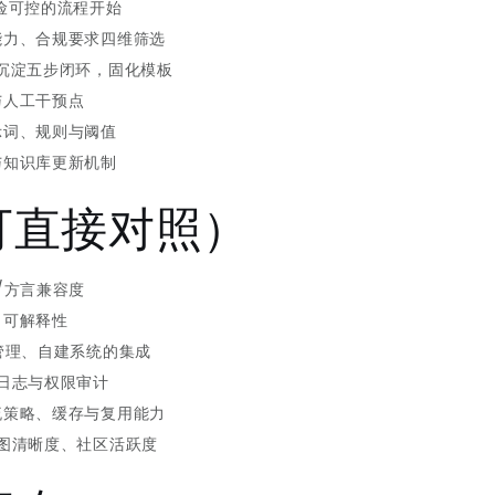
险可控的流程开始
能力、合规要求四维筛选
沉淀五步闭环，固化模板
与人工干预点
示词、规则与阈值
与知识库更新机制
可直接对照）
/方言兼容度
、可解释性
管理、自建系统的集成
日志与权限审计
流策略、缓存与复用能力
图清晰度、社区活跃度