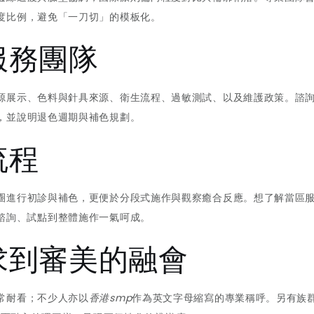
度比例，避免「一刀切」的模板化。
服務團隊
源展示、色料與針具來源、衛生流程、過敏測試、以及維護政策。諮
，並說明退色週期與補色規劃。
流程
圈進行初診與補色，更便於分段式施作與觀察癒合反應。想了解當區
諮詢、試點到整體施作一氣呵成。
求到審美的融會
常耐看；不少人亦以
香港smp
作為英文字母縮寫的專業稱呼。另有族