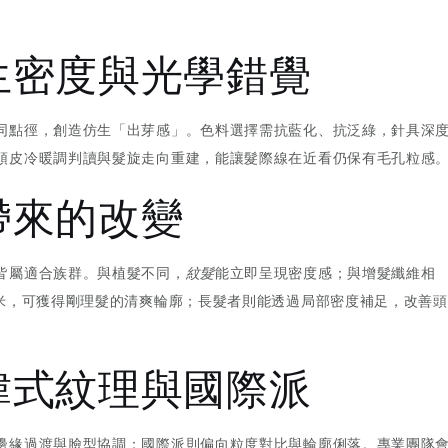
生密度與光學錯覺
同點徑，創造仿生「出芽感」。色料選擇需抗藍化、抗泛綠，針具深
頭皮冷暖調判讀與髮旋走向重建，能讓髮際線在近看仍保有毛孔粒感
帶來的改變
皆屬適合族群。與植髮不同，
紋髮
能立即呈現密度感；與增髮纖維相
毫米，可獲得剛理髮的清爽輪廓；長髮者則能透過局部密度補足，改善頭
韓式紋理與國際派
邊緣過渡與臉型協調；國際派則偏向粒度對比與輪廓俐落。專業團隊