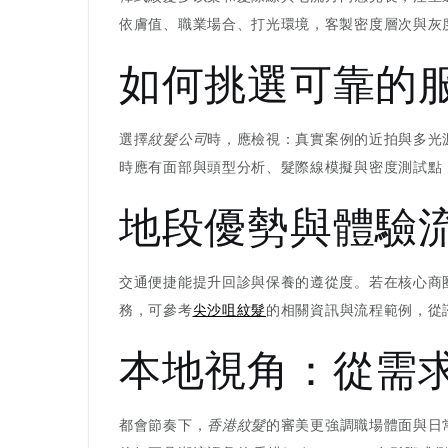
依膚值、職業場合、打光環境，客製密度層次與灰
如何挑選可靠的
選擇
紋髮公司
時，應檢視：真實案例的近拍與多光
時應有面部與頭型分析、髮際線模擬與密度測試點
地段優勢與體驗
交通便捷能提升回診與保養的遵從度。若在核心商
務，可參考
尖沙咀紋髮
的相關資訊與流程範例，從
本地視角：從需
都會節奏下，
香港紋髮
的審美更強調職場體面與日