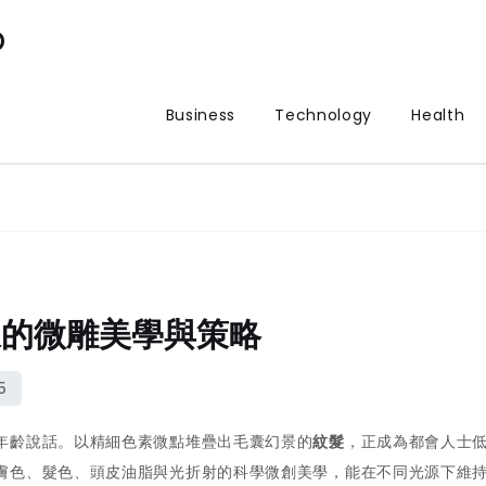
p
Business
Technology
Health
線的微雕美學與策略
年齡說話。以精細色素微點堆疊出毛囊幻景的
紋髮
，正成為都會人士
膚色、髮色、頭皮油脂與光折射的科學微創美學，能在不同光源下維