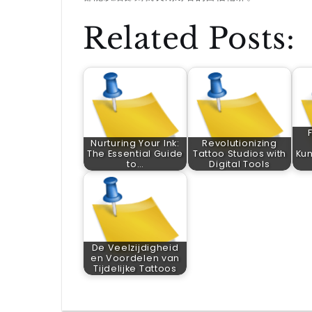
Related Posts:
Nurturing Your Ink:
Revolutionizing
The Essential Guide
Tattoo Studios with
Kun
to…
Digital Tools
De Veelzijdigheid
en Voordelen van
Tijdelijke Tattoos