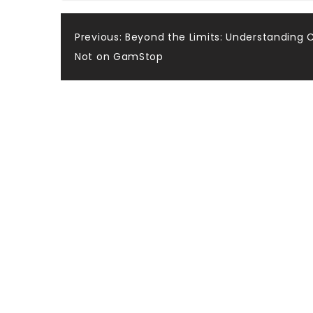
Post
Previous:
Beyond the Limits: Understanding 
Not on GamStop
navigation