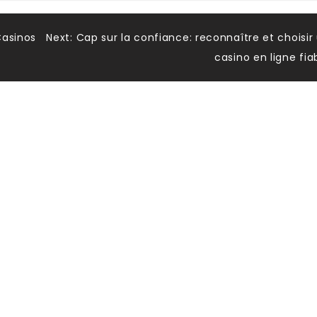
Casinos
Next:
Cap sur la confiance: reconnaître et choisir
casino en ligne fia