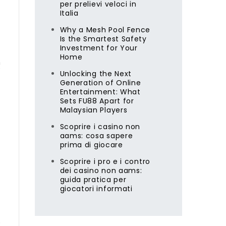
per prelievi veloci in
Italia
Why a Mesh Pool Fence
Is the Smartest Safety
Investment for Your
Home
度
Unlocking the Next
。
Generation of Online
Entertainment: What
Sets FU88 Apart for
Malaysian Players
Scoprire i casino non
aams: cosa sapere
prima di giocare
Scoprire i pro e i contro
dei casino non aams:
guida pratica per
giocatori informati
會