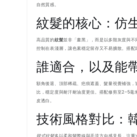
自然質感。
紋髮的核心：仿
高品質的
紋髮
並非「畫黑」，而是以多階灰度與不
控制在表淺層，讓色素穩定留存又不易擴散。搭配
誰適合，以及能
額角後退、頂部稀疏、疤痕遮蓋、髮量視覺補強，
比，穩定度與耐汗耐油度更佳。搭配修剪至2–5
皮透白。
技術風格對比：
韓式紋髮
多以柔和髮際線與毛流方向感見長，注重