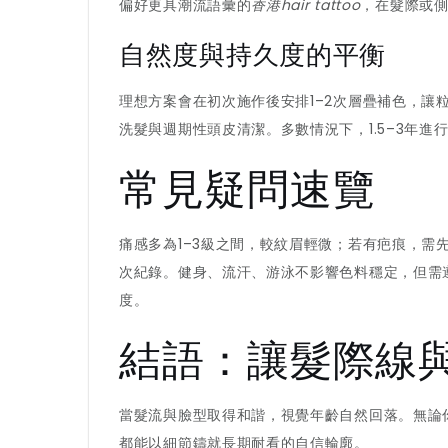
偏好更具潮流語彙的
香港hair tattoo
，在髮際或
自然度與持久度的平衡
理想方案會在初次施作後安排1–2次層疊補色，
洗髮與週期性頭皮清潔。多數情況下，1.5–3年進
常見疑問速覽
痛感多為1–3級之間，較紋眉輕微；若有疤痕，
次紀錄。健身、流汗、游泳不影響色料穩定，但需
度。
結語：讓髮際線
當髮流與臉型取得和諧，視覺年齡自然回落。無論
都能以細節鑄就長期耐看的自信輪廓。