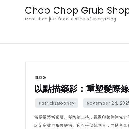
Skip
Chop Chop Grub Sho
to
More than just food: a slice of everything
content
BLOG
以點描築影：重塑髮際
當髮量逐漸稀薄、髮際線上移，視覺印象往往先於
調卻高效的形象解法。它不是傳統刺青，而是考量