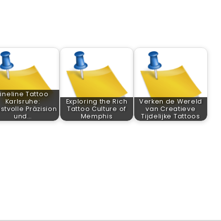
Fineline Tattoo
Karlsruhe:
Exploring the Rich
Verken de Wereld
stvolle Präzision
Tattoo Culture of
van Creatieve
und…
Memphis
Tijdelijke Tattoos