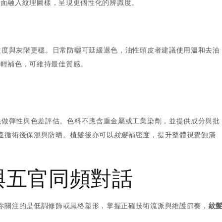
側面融入紋理圖樣，呈現更個性化的辨識度。
讓粒度與灰階更穩。日常防曬可延緩退色，油性頭皮者建議使用溫和去油
行輕補色，可維持最佳質感。
需先做彈性與色差評估。色料不應含重金屬或工業染劑，並提供成分與批
遵循術後保濕與防晒。植髮後亦可以
紋髮
補密度，提升整體視覺飽滿
與五官同頻對話
你關注的是低調修飾或風格塑形，掌握正確技術流派與維護節奏，
紋