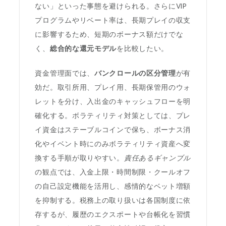
ない」といった事態を避けられる。さらにVIP
プログラムやリベート率は、長期プレイの収支
に影響するため、短期のボーナス額だけでな
く、
総合的な還元モデル
を比較したい。
資金管理面では、
バンクロールの区分管理
が有
効だ。取引所用、プレイ用、長期保管用のウォ
レットを分け、入出金のキャッシュフローを明
確化する。ボラティリティ対策としては、プレ
イ資金はステーブルコインで保ち、ボーナス消
化やイベント時にのみボラティリティ資産へ変
換する手順が取りやすい。
責任あるギャンブル
の観点では、入金上限・時間制限・クールオフ
の自己設定機能を活用し、感情的なベット増額
を抑制する。税務上の取り扱いは各国制度に依
存するが、履歴のエクスポートや台帳化を習慣