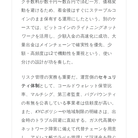
ク手数料が数十円〜数百円で済む一方、価格変
動を避けるため、着金後はすぐにステーブルコ
インのまま保有する運用にしたという。別のケ
ースでは、ビットコインの
ライトニングネット
ワーク
を活用し、少額入金の高速化に成功。大
量出金はメインチェーンで確実性を優先、少
額・高頻度はL2で機動性を重視という、使い
分けの設計が功を奏した。
リスク管理の実務も重要だ。運営側の
セキュリ
ティ体制
として、コールドウォレット保管比
率、マルチシグ、第三者監査、バグバウンティ
の有無を公表している事業者は信頼度が高い。
また、
KYCポリシー
や地域制限の明確さは、出
金時のトラブル回避に直結する。ガス代高騰や
ネットワーク障害に備えて代替チェーンを用意
し、アドレス帳でラベル管理して誤送金を防ぐ