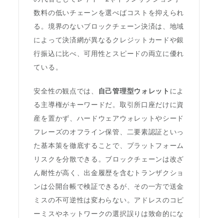
数料の低いチェーンを選べばコストを抑えられ
る。境界のないブロックチェーン決済は、地域
によって決済網が異なるクレジットカードや銀
行振込に比べ、可用性とスピードの両立に優れ
ている。
安全性の観点では、
自己管理型ウォレット
によ
る主導権がキーワードだ。取引所口座だけに資
産を置かず、ハードウェアウォレットやシード
フレーズのオフライン保管、二要素認証といっ
た基本策を徹底することで、プラットフォーム
リスクを分散できる。ブロックチェーンは改ざ
ん耐性が高く、出金履歴を含むトランザクショ
ンは公開台帳で検証できるが、その一方で送金
ミスの不可逆性は変わらない。アドレスのコピ
ーミスやネットワークの選択誤りは致命的にな