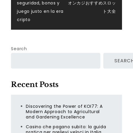
navigation
seguridad, bonos y
オンカジおすすめスロッ
juego justo en la era
ト大全
cripto
Search
SEARC
Recent Posts
Discovering the Power of KOI77: A
Modern Approach to Agricultural
and Gardening Excellence
Casino che pagano subito: la guida
pratica per prelievi veloci in Italia