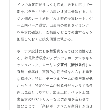
インで為替変動リスクを抑え、必要に応じて一
部をボラティリティの高い通貨に分散する。カ
ジノ側のレート適用（入金時の換算レート、ゲ
ーム内ベース通貨、出金時の換算タイミング）
を事前に確認し、差損益がどこで発生するかを
把握しておくと損失回避に繋がる。
ボーナス設計にも仮想通貨ならではの個性があ
る。
暗号資産限定のデポジットボーナス
やキャ
ッシュバック、
ローリング要件（賭け条件）
の
有無・倍率は、実質的な期待値を左右する重要
な指標だ。特に、テーブルゲームの寄与率が低
かったり、特定ゲームが対象外だったりする条
件は見落としやすい。出金上限、ベット上限、
出金前のKYCトリガーなどの条項を合わせて
読むことで、「高額ボーナスだが実質引き出せ