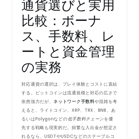
通貨選びと実用
比較：ボーナ
ス、手数料、レ
ートと資金管理
の実務
対応通貨の選択は、プレイ体験とコストに直結
する。ビットコインは流通規模と対応の広さで
依然強力だが、
ネットワーク手数料
や混雑を考
えると、ライトコイン、XRP、TRX、BNB、あ
るいはPolygonなどの
低手数料チェーン
を優
先する戦略も現実的だ。頻繁な入出金が想定さ
れるなら、USDTやUSDCなどのステーブルコ