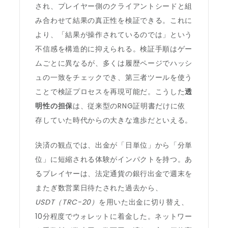
され、プレイヤー側のクライアントシードと組
み合わせて結果の真正性を検証できる。これに
より、「結果が操作されているのでは」という
不信感を構造的に抑えられる。検証手順はゲー
ムごとに異なるが、多くは履歴ページでハッシ
ュの一致をチェックでき、第三者ツールを使う
ことで検証プロセスを再現可能だ。こうした
透
明性の担保
は、従来型のRNG証明書だけに依
存していた時代からの大きな進歩だといえる。
決済の観点では、出金が「日単位」から「分単
位」に短縮される体験がインパクトを持つ。あ
るプレイヤーは、法定通貨の銀行出金で週末を
またぎ数営業日待たされた過去から、
USDT（TRC-20）
を用いた出金に切り替え、
10分程度でウォレットに着金した。ネットワー