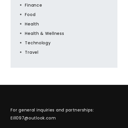
Finance
Food
Health
Health & Wellness
Technology
Travel
For general inquiries and partnerships:
Eill097@outlook.com