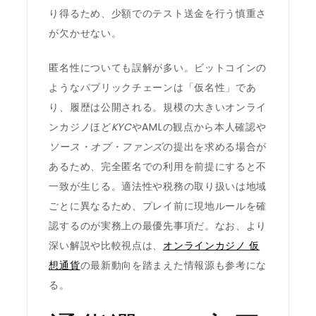
り得るため、少額でのテスト送金を行う慎重さ
が欠かせない。
匿名性についても誤解が多い。ビットコインの
ようなパブリックチェーンは「仮名性」であ
り、履歴は公開される。規模の大きいオンライ
ンカジノほど
KYC
やAMLの観点から本人確認や
ソース・オブ・ファンズ
の提出を求める場合が
あるため、完全匿名での利用を前提にすると不
一致が生じる。適法性や税務の取り扱いは地域
ごとに異なるため、プレイ前に現地ルールを確
認するのが実務上の最優先事項だ。なお、より
深い解説や比較視点は、
オンラインカジノ 仮
想通貨
の最新動向を踏まえた情報源も参考にな
る。