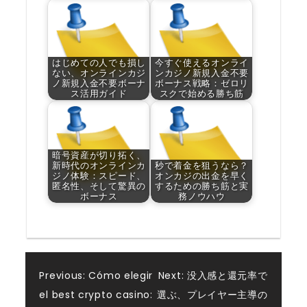
はじめての人でも損し
今すぐ使えるオンライ
ない、オンラインカジ
ンカジノ新規入金不要
ノ新規入金不要ボーナ
ボーナス戦略：ゼロリ
ス活用ガイド
スクで始める勝ち筋
暗号資産が切り拓く、
新時代のオンラインカ
秒で着金を狙うなら？
ジノ体験：スピード、
オンカジの出金を早く
匿名性、そして驚異の
するための勝ち筋と実
ボーナス
務ノウハウ
Post
Previous:
Cómo elegir
Next:
没入感と還元率で
el best crypto casino:
選ぶ、プレイヤー主導の