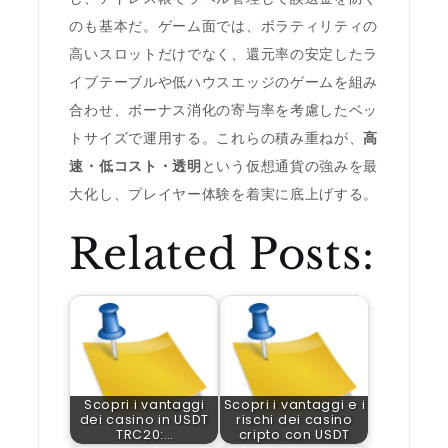
のも基本だ。ゲーム面では、ボラティリティの
高いスロットだけでなく、還元率の安定したラ
イブテーブルや低ハウスエッジのゲームを組み
合わせ、ボーナス消化の寄与率を考慮したベッ
トサイズで運用する。これらの積み重ねが、
高
速・低コスト・透明
という仮想通貨の強みを最
大化し、プレイヤー体験を着実に底上げする。
Related Posts:
Scopri i vantaggi
Scopri i vantaggi e i
dei casino in USDT
rischi dei casino
TRC20:…
cripto con USDT