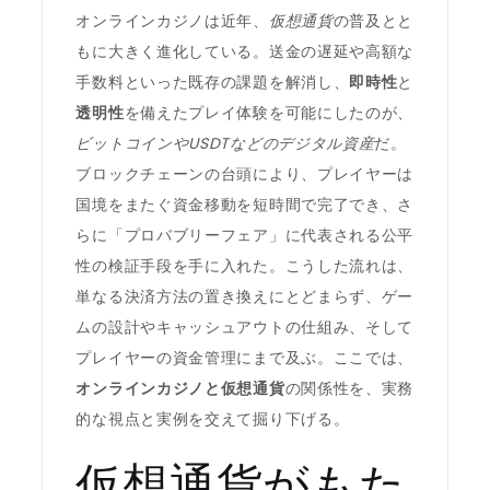
オンラインカジノは近年、
仮想通貨
の普及とと
もに大きく進化している。送金の遅延や高額な
手数料といった既存の課題を解消し、
即時性
と
透明性
を備えたプレイ体験を可能にしたのが、
ビットコインやUSDTなどのデジタル資産
だ。
ブロックチェーンの台頭により、プレイヤーは
国境をまたぐ資金移動を短時間で完了でき、さ
らに「プロバブリーフェア」に代表される公平
性の検証手段を手に入れた。こうした流れは、
単なる決済方法の置き換えにとどまらず、ゲー
ムの設計やキャッシュアウトの仕組み、そして
プレイヤーの資金管理にまで及ぶ。ここでは、
オンラインカジノと仮想通貨
の関係性を、実務
的な視点と実例を交えて掘り下げる。
仮想通貨がもた