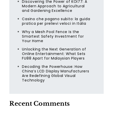
Discovering the Power of KOI77: A
Modern Approach to Agricultural
and Gardening Excellence
Casino che pagano subito: la guida
pratica per prelievi veloci in Italia
Why a Mesh Pool Fence Is the
Smartest Safety Investment for
Your Home
Unlocking the Next Generation of
Online Entertainment: What Sets
FU88 Apart for Malaysian Players
Decoding the Powerhouse: How
China’s LCD Display Manufacturers
Are Redefining Global Visual
Technology
Recent Comments