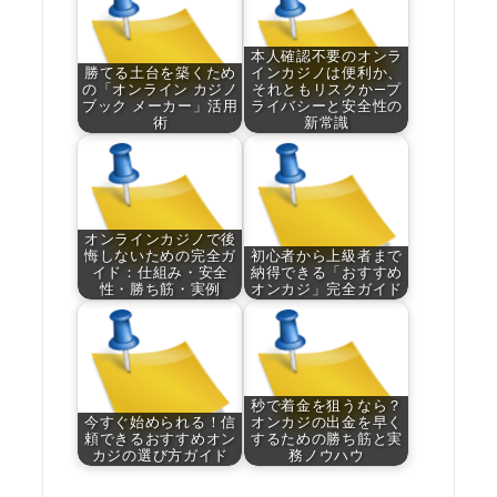
本人確認不要のオンラ
勝てる土台を築くため
インカジノは便利か、
の「オンライン カジノ
それともリスクか—プ
ブック メーカー」活用
ライバシーと安全性の
術
新常識
オンラインカジノで後
悔しないための完全ガ
初心者から上級者まで
イド：仕組み・安全
納得できる「おすすめ
性・勝ち筋・実例
オンカジ」完全ガイド
秒で着金を狙うなら？
今すぐ始められる！信
オンカジの出金を早く
頼できるおすすめオン
するための勝ち筋と実
カジの選び方ガイド
務ノウハウ