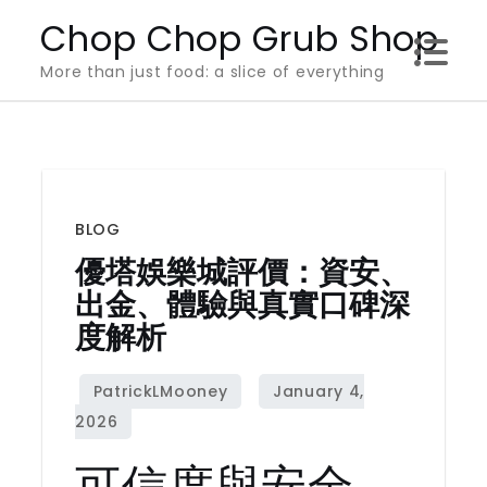
Skip
Chop Chop Grub Shop
to
More than just food: a slice of everything
content
BLOG
優塔娛樂城評價：資安、
出金、體驗與真實口碑深
度解析
可信度與安全