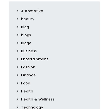
Automotive
beauty
Blog
blogs
Blogv
Business
Entertainment
Fashion
Finance
Food
Health
Health & Wellness
Technology