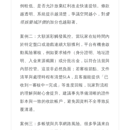
例較低、是否允許放棄紅利改走快速提領。條款
越透明、系統提示越清楚，爭議空間越小，對
優
塔娛樂城評價
的加分也越顯著。
案例二：大額派彩觸發風控。當玩家在短時間內
於特定盤口或遊戲連續大額獲利，平台有機會啟
動風險審核，例如要求補件（身分證明、地址證
明、入金來源截圖）或分批出金，以符合法規與
內部控管。這並非必然負面；若審核節點、文件
清單與處理時程有清楚SLA，且客服能提供「已
收到—審核中—完成」等進度回報，玩家對流程
的理解與耐心會提升。建議事先準備清晰的證件
影本與一致的收款帳戶，避免因資料不全導致反
覆溝通。
案例三：多帳號與共享網路風險。很多爭議來自