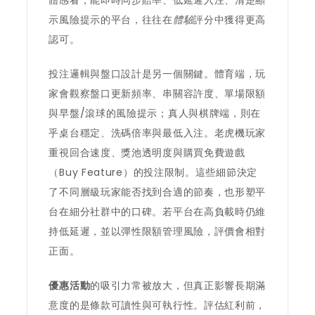
體感看，能即時同步賠率、低延遲入注、清楚顯
示風險提示的平台，往往在
體驗
評分中獲得更高
認可。
投注邏輯與盤口設計是另一個關鍵。體育端，玩
家會觀察盤口更新頻率、串關容許度、單場限額
與早盤/滾球的風險提示；真人與棋牌端，則在
乎桌台穩定、洗碼倍率與最低入注。老虎機玩家
重視回合速度、獎池透明度與購買免費遊戲
（Buy Feature）的投注限制。這些細節決定
了不同層級玩家能否找到合適的節奏，也形塑平
台在細分社群中的口碑。若平台在高負載時仍維
持低延遲，並以彈性限額管理風險，評價會相對
正面。
優惠活動
的吸引力常被放大，但真正影響長期滿
意度的是條款可讀性與可執行性。評估紅利前，