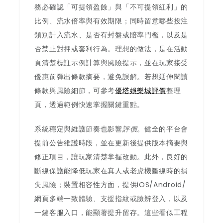
務必確認「可提領盈餘」與「不可提領紅利」的
比例、流水倍率與有效期限；同時留意哪些投注
類別計入流水、是否有封盤或賠率門檻，以及是
否禁止對押或套利行為。理想的做法，是在活動
頁清楚標註示例計算與風險提示，並在玩家接受
優惠前彈出條款摘要，避免誤解。若想延伸閱讀
條款與風險細節，可參考
優塔娛樂城評價
整理
頁，透過範例快速掌握關鍵重點。
系統穩定與維護節奏也影響
評價
。健全的平台會
提前公告維護時段，並在更新後提供版本摘要與
修正項目，讓玩家清楚掌握改動。此外，良好的
斷線保護能降低玩家在真人或老虎機斷線時的損
失風險；裝置相容性方面，提供iOS/Android/
網頁多端一致體驗、支援指紋或臉辨登入，以及
一鍵客服入口，能顯著提升留存。這些看似工程