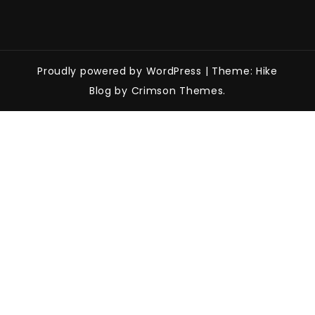
Proudly powered by WordPress
|
Theme: Hike
Blog by Crimson Themes.