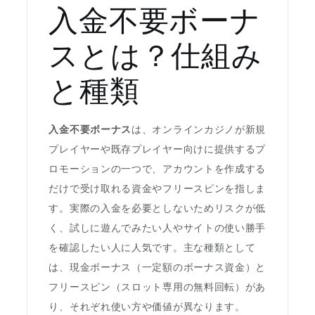
入金不要ボーナ
スとは？仕組み
と種類
入金不要ボーナス
は、オンラインカジノが新規
プレイヤーや既存プレイヤー向けに提供するプ
ロモーションの一つで、アカウントを作成する
だけで受け取れる資金やフリースピンを指しま
す。実際の入金を必要としないためリスクが低
く、試しに遊んでみたい人やサイトの使い勝手
を確認したい人に人気です。主な種類として
は、現金ボーナス（一定額のボーナス資金）と
フリースピン（スロット専用の無料回転）があ
り、それぞれ使い方や価値が異なります。