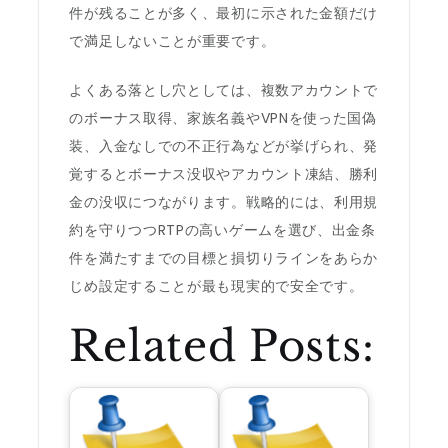
件が残ることが多く、最初に示された金額だけ
で満足しないことが重要です。
よくある落とし穴としては、複数アカウントで
のボーナス取得、家族名義やVPNを使った国偽
装、入金なしでの不正行為などが挙げられ、発
覚するとボーナス没収やアカウント凍結、勝利
金の没収につながります。戦略的には、利用規
約を守りつつRTPの高いゲームを選び、出金条
件を満たすまでの目標と損切りラインをあらか
じめ設定することが最も現実的で安全です。
Related Posts: