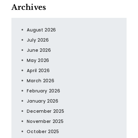
Archives
August 2026
July 2026
June 2026
May 2026
April 2026
March 2026
February 2026
January 2026
December 2025
November 2025
October 2025