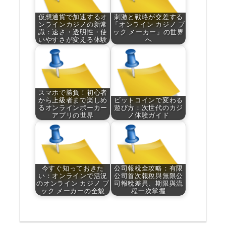
仮想通貨で加速するオ
刺激と戦略が交差する
ンラインカジノの新常
「オンライン カジノ ブ
識：速さ・透明性・使
ック メーカー」の世界
いやすさが変える体験
へ
スマホで勝負！初心者
から上級者まで楽しめ
ビットコインで変わる
るオンラインポーカー
遊び方：次世代のカジ
アプリの世界
ノ体験ガイド
今すぐ知っておきた
公司報稅全攻略：有限
い：オンラインで活況
公司首次報稅與無限公
のオンライン カジノ ブ
司報稅差異、期限與流
ック メーカーの全貌
程一次掌握