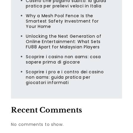
Casino che pagano subito: la guida
pratica per prelievi veloci in Italia
Why a Mesh Pool Fence Is the
Smartest Safety Investment for
Your Home
Unlocking the Next Generation of
Online Entertainment: What Sets
FU88 Apart for Malaysian Players
Scoprire i casino non aams: cosa
sapere prima di giocare
Scoprire i pro e i contro dei casino
non aams: guida pratica per
giocatori informati
Recent Comments
No comments to show.