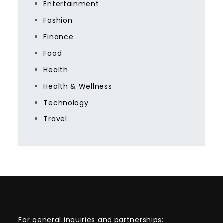
Entertainment
Fashion
Finance
Food
Health
Health & Wellness
Technology
Travel
For general inquiries and partnerships: