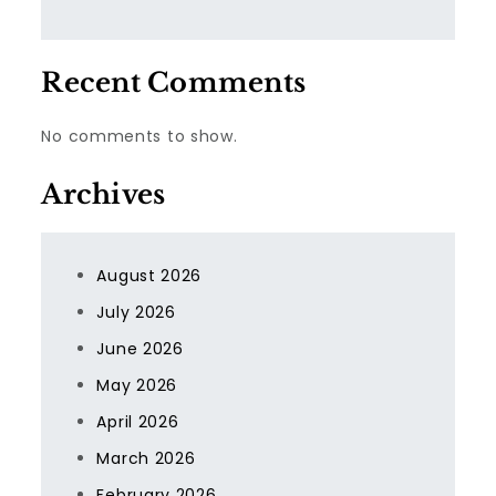
Recent Comments
No comments to show.
Archives
August 2026
July 2026
June 2026
May 2026
April 2026
March 2026
February 2026