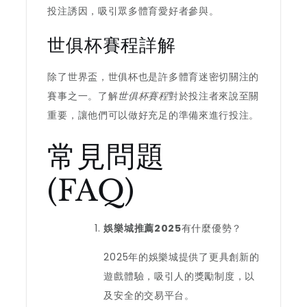
投注誘因，吸引眾多體育愛好者參與。
世俱杯賽程詳解
除了世界盃，世俱杯也是許多體育迷密切關注的
賽事之一。了解
世俱杯賽程
對於投注者來說至關
重要，讓他們可以做好充足的準備來進行投注。
常見問題
(FAQ)
娛樂城推薦2025
有什麼優勢？
2025年的娛樂城提供了更具創新的
遊戲體驗，吸引人的獎勵制度，以
及安全的交易平台。