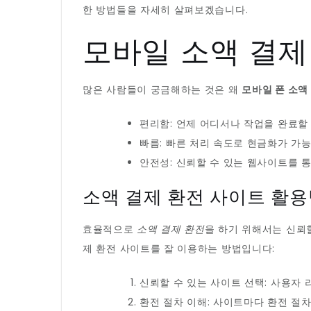
한 방법들을 자세히 살펴보겠습니다.
모바일 소액 결제
많은 사람들이 궁금해하는 것은 왜
모바일 폰 소액
편리함: 언제 어디서나 작업을 완료할
빠름: 빠른 처리 속도로 현금화가 가
안전성: 신뢰할 수 있는 웹사이트를 
소액 결제 환전 사이트 활
효율적으로
소액 결제 환전
을 하기 위해서는 신뢰
제 환전 사이트를 잘 이용하는 방법입니다:
신뢰할 수 있는 사이트 선택: 사용자
환전 절차 이해: 사이트마다 환전 절