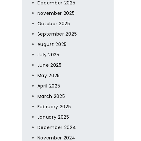
December 2025
November 2025
October 2025
September 2025
August 2025
July 2025
June 2025
May 2025
April 2025
March 2025
February 2025
January 2025
December 2024
November 2024