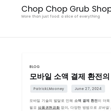
Skip
Chop Chop Grub Sho
to
More than just food: a slice of everything
content
BLOG
모바일 소액 결제 환전의
모바일 기술의 발달로 인해
소액 결제 환전
이 더욱
필요
상품권현금화
없이, 다양한 방법으로
모바일 