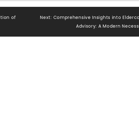
tion of
Next:
Comprehensive Insights into Elderc
Advisory: A Modern Necess