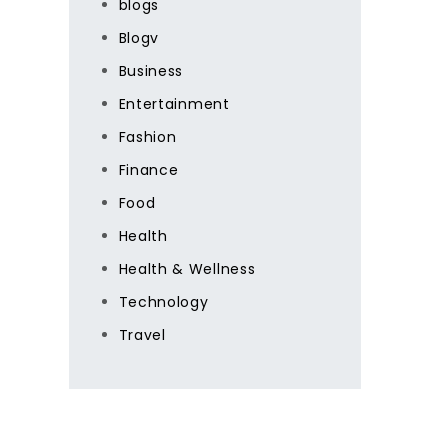
blogs
Blogv
Business
Entertainment
Fashion
Finance
Food
Health
Health & Wellness
Technology
Travel