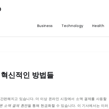
p
Business
Technology
Health
 혁신적인 방법들
 간편해지고 있습니다. 더 이상 온라인 시장에서 소액 결제를 사용할
폰 소액 결제 환전
을 통해 현금화할 수 있습니다. 이 기사에서는 이러