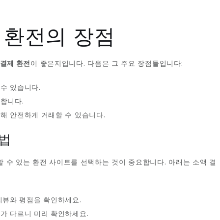
 환전의 장점
 결제 환전
이 좋은지입니다. 다음은 그 주요 장점들입니다:
 수 있습니다.
능합니다.
통해 안전하게 거래할 수 있습니다.
용법
할 수 있는 환전 사이트를 선택하는 것이 중요합니다. 아래는 소액 결
 리뷰와 평점을 확인하세요.
차가 다르니 미리 확인하세요.