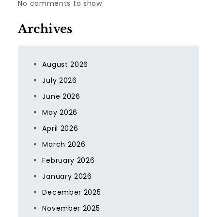
No comments to show.
Archives
August 2026
July 2026
June 2026
May 2026
April 2026
March 2026
February 2026
January 2026
December 2025
November 2025