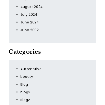
August 2024
July 2024
June 2024
June 2002
Categories
Automotive
beauty
Blog
blogs
Blogv