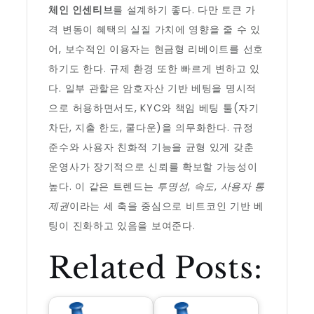
체인 인센티브
를 설계하기 좋다. 다만 토큰 가
격 변동이 혜택의 실질 가치에 영향을 줄 수 있
어, 보수적인 이용자는 현금형 리베이트를 선호
하기도 한다. 규제 환경 또한 빠르게 변하고 있
다. 일부 관할은 암호자산 기반 베팅을 명시적
으로 허용하면서도, KYC와 책임 베팅 툴(자기
차단, 지출 한도, 쿨다운)을 의무화한다. 규정
준수와 사용자 친화적 기능을 균형 있게 갖춘
운영사가 장기적으로 신뢰를 확보할 가능성이
높다. 이 같은 트렌드는
투명성
,
속도
,
사용자 통
제권
이라는 세 축을 중심으로 비트코인 기반 베
팅이 진화하고 있음을 보여준다.
Related Posts: