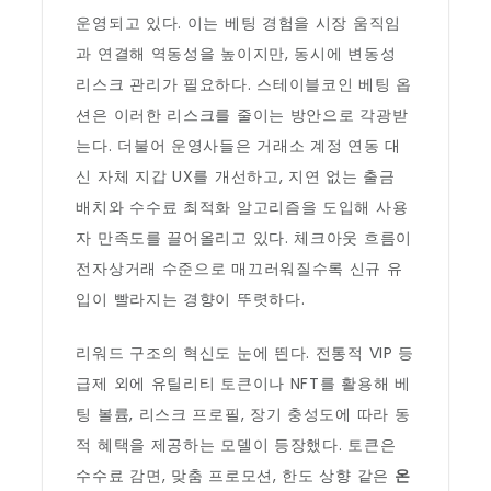
운영되고 있다. 이는 베팅 경험을 시장 움직임
과 연결해 역동성을 높이지만, 동시에 변동성
리스크 관리가 필요하다. 스테이블코인 베팅 옵
션은 이러한 리스크를 줄이는 방안으로 각광받
는다. 더불어 운영사들은 거래소 계정 연동 대
신 자체 지갑 UX를 개선하고, 지연 없는 출금
배치와 수수료 최적화 알고리즘을 도입해 사용
자 만족도를 끌어올리고 있다. 체크아웃 흐름이
전자상거래 수준으로 매끄러워질수록 신규 유
입이 빨라지는 경향이 뚜렷하다.
리워드 구조의 혁신도 눈에 띈다. 전통적 VIP 등
급제 외에 유틸리티 토큰이나 NFT를 활용해 베
팅 볼륨, 리스크 프로필, 장기 충성도에 따라 동
적 혜택을 제공하는 모델이 등장했다. 토큰은
수수료 감면, 맞춤 프로모션, 한도 상향 같은
온