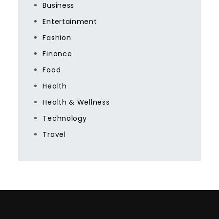
Business
Entertainment
Fashion
Finance
Food
Health
Health & Wellness
Technology
Travel