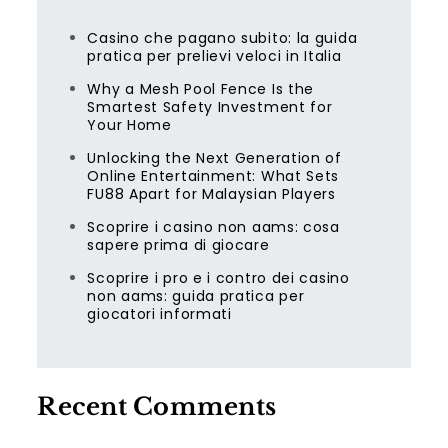
Casino che pagano subito: la guida
pratica per prelievi veloci in Italia
Why a Mesh Pool Fence Is the
Smartest Safety Investment for
Your Home
Unlocking the Next Generation of
Online Entertainment: What Sets
FU88 Apart for Malaysian Players
Scoprire i casino non aams: cosa
sapere prima di giocare
Scoprire i pro e i contro dei casino
non aams: guida pratica per
giocatori informati
Recent Comments