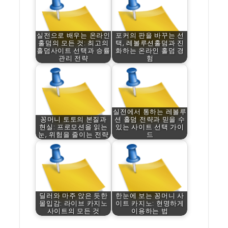
실전으로 배우는 온라인
포커의 판을 바꾸는 선
홀덤의 모든 것: 최고의
택, 레볼루션홀덤과 진
홀덤사이트 선택과 승률
화하는 온라인 홀덤 경
관리 전략
험
실전에서 통하는 레볼루
꽁머니 토토의 본질과
션 홀덤 전략과 믿을 수
현실: 프로모션을 읽는
있는 사이트 선택 가이
눈, 위험을 줄이는 전략
드
딜러와 마주 앉은 듯한
한눈에 보는 꽁머니 사
몰입감: 라이브 카지노
이트 카지노: 현명하게
사이트의 모든 것
이용하는 법