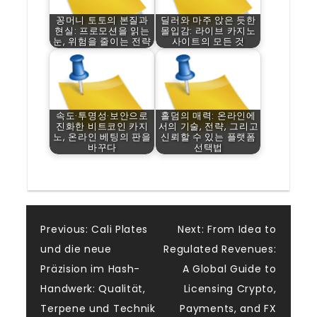
꽁머니 토토의 본질과
딜러와 마주 앉은 듯한
현실: 프로모션을 읽는
몰입감: 라이브 카지노
눈, 위험을 줄이는 전략
사이트의 모든 것
속도·투명성·보안으로
홀덤의 매력: 온라인에
진화한 비트코인 카지
서의 기술, 전략, 그리고
노, 온라인 베팅의 판을
신뢰할 수 있는 플랫폼
바꾸다
선택법
Post
Previous:
Cali Plates
Next:
From Idea to
und die neue
Regulated Revenues:
navigation
Präzision im Hash-
A Global Guide to
Handwerk: Qualität,
Licensing Crypto,
Terpene und Technik
Payments, and FX