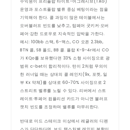
수익원이 프리플랍 타이트-어그레시브(TAG)
운영과 포스트플랍 밸류 중심 베팅이라는 점을
기억해야 한다. 콜 과잉이 많은 테이블에서는
오버블러프 빈도를 낮추고, 탑페어 굿키커·오버
페어·강한 드로우로 지속적인 압박을 가한다.
예시: 100bb 스택, 6-맥스, CO 오픈 2.3bb,
BTN 콜, SB 폴드, BB 콜. 플랍 K-9-4r에서 CO
가 KQo를 보유했다면 33% 소형 사이징으로 광
범위 c-bet이 합리적이다. 턴이 2처럼 무의미
한 러너일 때는 상대의 콜 레인지(9x, 포켓, 일
부 Kx 약체)를 상대로 60~70% 사이징으로 2
스트리트 벨류를 노릴 수 있다. 리버에서 스트
레이트·투페어 컴플리션 카드가 아니면 블러프
캣치 빈도를 조정하며 밸류를 마무리한다.
반대로 미드 스테이크 이상에서 레귤러의 디펜
스가 단단하다면, 보드 텍스처별 레인지 분할이