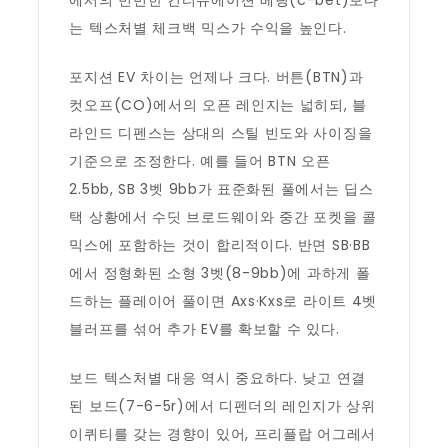
에서의 빈번한 컨티뉴에이션 베팅(c-bet)보다
는 텍스처별 체크백 믹스가 수익을 높인다.
포지션 EV 차이는 언제나 크다. 버튼(BTN)과
컷오프(CO)에서의 오픈 레인지는 넓히되, 블
라인드 디펜스는 상대의 스틸 빈도와 사이징을
기준으로 조정한다. 예를 들어 BTN 오픈
2.5bb, SB 3벳 9bb가 표준화된 풀에서는 딥스
택 상황에서 수딧 브로드웨이와 중간 포켓을 콜
믹스에 포함하는 것이 합리적이다. 반면 SB·BB
에서 정형화된 소형 3벳(8-9bb)에 과하게 폴
드하는 플레이어 풀이면 Axs·Kxs로 라이트 4벳
블러프를 섞어 추가 EV를 확보할 수 있다.
보드 텍스처별 대응 역시 중요하다. 낮고 연결
된 보드(7-6-5r)에서 디펜더의 레인지가 상위
이퀴티를 갖는 경향이 있어, 프리플랍 어그레서