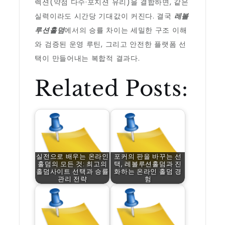
렉션(약점 다수·포지션 유리)을 결합하면, 같은
실력이라도 시간당 기대값이 커진다. 결국
레볼
루션홀덤
에서의 승률 차이는 세밀한 구조 이해
와 검증된 운영 루틴, 그리고 안전한 플랫폼 선
택이 만들어내는 복합적 결과다.
Related Posts:
실전으로 배우는 온라인
포커의 판을 바꾸는 선
홀덤의 모든 것: 최고의
택, 레볼루션홀덤과 진
홀덤사이트 선택과 승률
화하는 온라인 홀덤 경
관리 전략
험