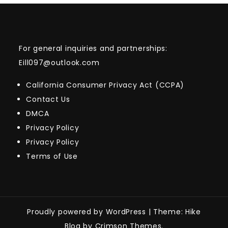
For general inquiries and partnerships:
Eill097@outlook.com
California Consumer Privacy Act (CCPA)
Contact Us
DMCA
Privacy Policy
Privacy Policy
Terms of Use
Proudly powered by WordPress
|
Theme: Hike
Blog by Crimson Themes.