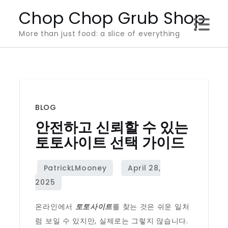
Skip
Chop Chop Grub Shop
to
More than just food: a slice of everything
content
BLOG
안전하고 신뢰할 수 있는
토토사이트 선택 가이드
온라인에서
토토사이트
를 찾는 것은 쉬운 일처
럼 보일 수 있지만, 실제로는 그렇지 않습니다.