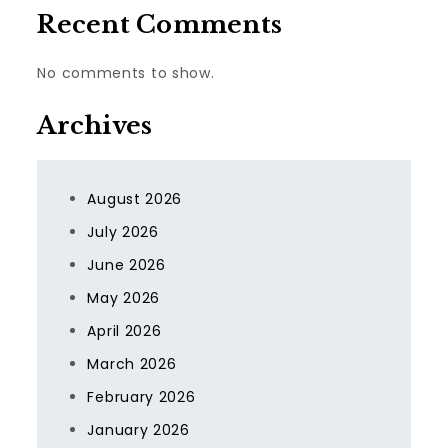
Recent Comments
No comments to show.
Archives
August 2026
July 2026
June 2026
May 2026
April 2026
March 2026
February 2026
January 2026