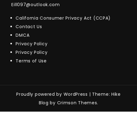
Eill097@outlook.com
California Consumer Privacy Act (CCPA)
Contact Us
DMCA
Privacy Policy
Privacy Policy
Terms of Use
Proudly powered by WordPress
|
Theme: Hike
Blog by Crimson Themes.