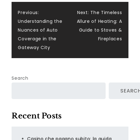
Post
Previous:
Next:
The Timeless
Understanding the
Allure of Heating: A
navigation
Nuances of Auto
Guide to Stoves &
Coverage in the
Fireplaces
Gateway City
Search
SEARC
Recent Posts
Casino che pagano subito: la guida