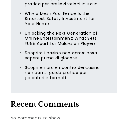
pratica per prelievi veloci in Italia
Why a Mesh Pool Fence Is the
Smartest Safety Investment for
Your Home
Unlocking the Next Generation of
Online Entertainment: What Sets
FU88 Apart for Malaysian Players
Scoprire i casino non aams: cosa
sapere prima di giocare
Scoprire i pro e i contro dei casino
non aams: guida pratica per
giocatori informati
Recent Comments
No comments to show.