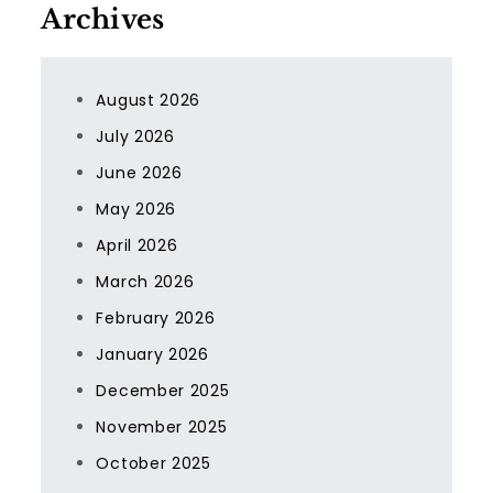
Archives
August 2026
July 2026
June 2026
May 2026
April 2026
March 2026
February 2026
January 2026
December 2025
November 2025
October 2025