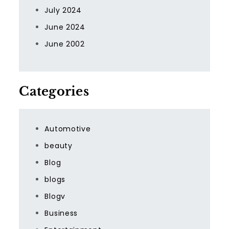
July 2024
June 2024
June 2002
Categories
Automotive
beauty
Blog
blogs
Blogv
Business