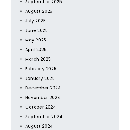
September 2025
August 2025
July 2025
June 2025
May 2025
April 2025
March 2025
February 2025
January 2025
December 2024
November 2024
October 2024
September 2024
August 2024