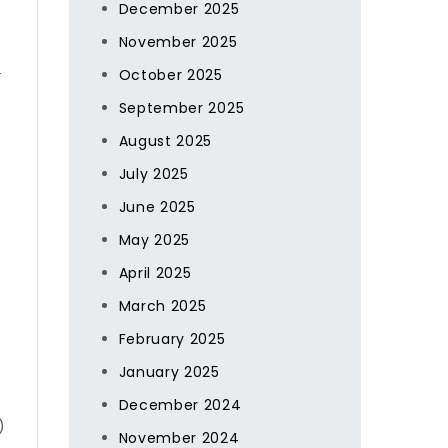
December 2025
November 2025
온
October 2025
September 2025
August 2025
July 2025
June 2025
May 2025
April 2025
March 2025
February 2025
January 2025
December 2024
)
November 2024