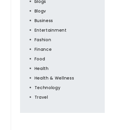
blogs
Blogv
Business
Entertainment
Fashion
Finance
Food
Health
Health & Wellness
Technology
Travel