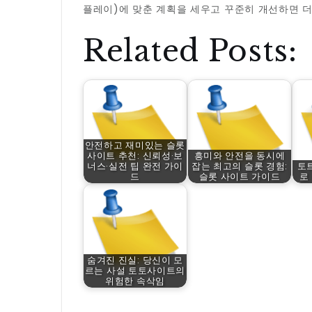
플레이)에 맞춘 계획을 세우고 꾸준히 개선하면 더
Related Posts:
안전하고 재미있는 슬롯
사이트 추천: 신뢰성·보
흥미와 안전을 동시에
너스·실전 팁 완전 가이
잡는 최고의 슬롯 경험:
토
드
슬롯 사이트 가이드
로
숨겨진 진실: 당신이 모
르는 사설 토토사이트의
위험한 속삭임