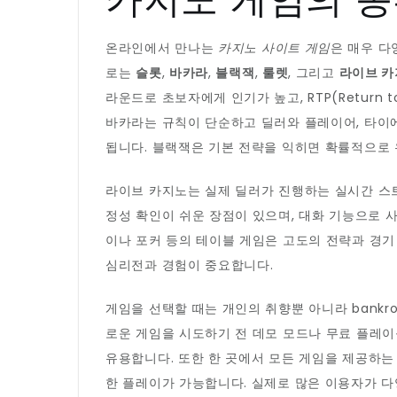
온라인에서 만나는
카지노 사이트 게임
은 매우 다
로는
슬롯
,
바카라
,
블랙잭
,
룰렛
, 그리고
라이브 
라운드로 초보자에게 인기가 높고, RTP(Return 
바카라는 규칙이 단순하고 딜러와 플레이어, 타이
됩니다. 블랙잭은 기본 전략을 익히면 확률적으로 
라이브 카지노는 실제 딜러가 진행하는 실시간 스
정성 확인이 쉬운 장점이 있으며, 대화 기능으로 
이나 포커 등의 테이블 게임은 고도의 전략과 경기
심리전과 경험이 중요합니다.
게임을 선택할 때는 개인의 취향뿐 아니라 bankro
로운 게임을 시도하기 전 데모 모드나 무료 플레
유용합니다. 또한 한 곳에서 모든 게임을 제공하는
한 플레이가 가능합니다. 실제로 많은 이용자가 다