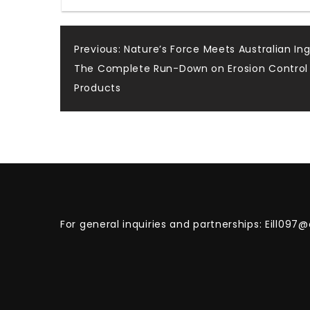
Post
Previous:
Nature’s Force Meets Australian Ing
The Complete Run-Down on Erosion Control
navigation
Products
For general inquiries and partnerships:
Eill097