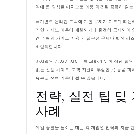
익에 큰 영향을 미치므로 이용 약관을 꼼꼼히 읽는
국가별로 온라인 도박에 대한 규제가 다르기 때문에
라인 카지노 이용이 제한되거나 완전히 금지되어 있
경우 해외 사이트 이용 시 접근성 문제나 법적 리
바람직합니다.
마지막으로, 사기 사이트를 피하기 위한 실전 팁으
없는 신생 사이트, 고객 지원이 부실한 곳 등을 피
유무도 선택 기준이 될 수 있습니다.
전략, 실전 팁 
사례
게임 승률을 높이는 데는 각 게임별 전략과 자금 