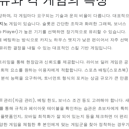
양하며, 각 게임마다 요구되는 기술과 운의 비율이 다릅니다. 대표적
카지노
게임이 있습니다. 슬롯은 간단한 조작과 화려한 그래픽, 보너스
to Player)가 높은 기기를 선택하면 장기적으로 유리할 수 있습니다.
에 베팅하는 방식으로 카지노 하우스 엣지가 낮은 편이어서 자주 선택
유리한 결정을 내릴 수 있는 대표적인 스킬 기반 게임입니다.
트리밍을 통해 현장감과 신뢰도를 제공합니다. 라이브 딜러 게임은 공
사회적 요소를 원하는 이용자에게 적합합니다. 스포츠 배팅(스포츠북)
 분석 능력을 요구하며, 토너먼트 형식의 포커는 상금 규모가 큰 만큼
ll 관리(자금 관리), 베팅 한도, 보너스 조건 등도 고려해야 합니다. 
이를 통해 규칙과 페이아웃 테이블을 확인하는 습관은 초보자에게 특히
 플랫폼인지, 모바일 최적화가 잘 되어 있는지 등을 체크하면 더 편리
양한 게임을 체험한 후 본인에게 맞는 게임군을 찾아 정착하는 경우