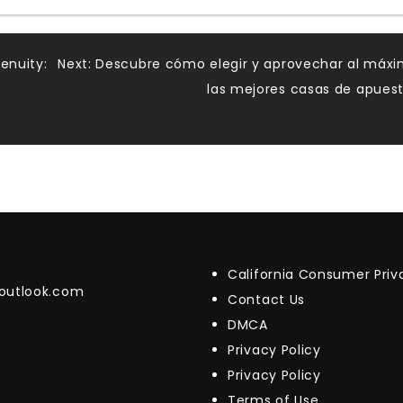
enuity:
Next:
Descubre cómo elegir y aprovechar al máx
las mejores casas de apues
California Consumer Pri
@outlook.com
Contact Us
DMCA
Privacy Policy
Privacy Policy
Terms of Use