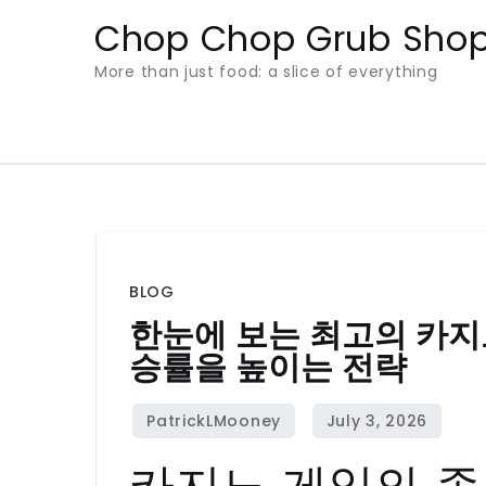
Skip
Chop Chop Grub Sho
to
More than just food: a slice of everything
content
BLOG
한눈에 보는 최고의 카지노
승률을 높이는 전략
카지노 게임의 종