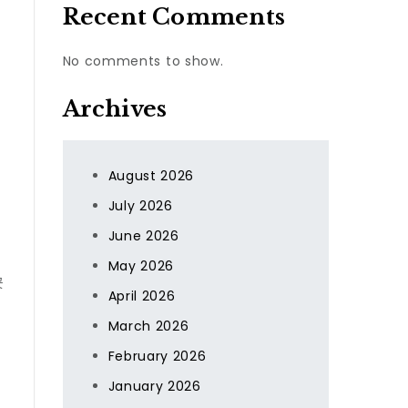
Recent Comments
No comments to show.
Archives
August 2026
July 2026
June 2026
May 2026
곳
April 2026
March 2026
February 2026
January 2026