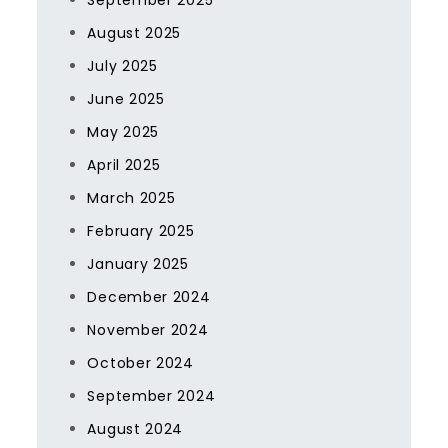
September 2025
August 2025
July 2025
June 2025
May 2025
April 2025
March 2025
February 2025
January 2025
December 2024
November 2024
October 2024
September 2024
August 2024