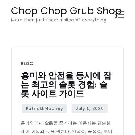
Skip
Chop Chop Grub Shop
to
More than just food: a slice of everything
content
BLOG
흥미와 안전을 동시에 잡
는 최고의 슬롯 경험: 슬
롯 사이트 가이드
온라인에서
슬롯
을 즐기려는 이용자는 단순한
재미 이상의 것을 원한다. 안정성, 공정성, 보너