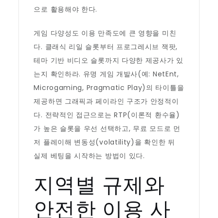
으로 활용해야 한다.
게임 다양성도 이용 만족도에 큰 영향을 미친
다. 클래식 리일 슬롯부터 프로그레시브 잭팟,
테마 기반 비디오 슬롯까지 다양한 제공사가 있
는지 확인하라. 유명 게임 개발사(예: NetEnt,
Microgaming, Pragmatic Play)의 타이틀을
제공하면 그래픽과 페이라인 구조가 안정적이
다. 전략적인 접근으로는 RTP(이론적 환수율)
가 높은 슬롯을 우선 선택하고, 무료 모드로 먼
저 플레이해 변동성(volatility)을 확인한 뒤
실제 베팅을 시작하는 방법이 있다.
지역별 규제와
안전한 이용 사