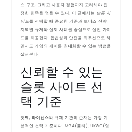
스 구조, 그리고 사용자 경험까지 고려해야 진
정한 만족을 얻을 수 있다. 이 글에서는
슬롯 사
이트
를 선택할 때 중요한 기준과 보너스 전략,
지역별 규제와 실제 사례를 중심으로 실전 가이
드를 제공한다. 합법성과 안전을 최우선으로 하
면서도 게임의 재미를 최대화할 수 있는 방법을
살펴본다.
신뢰할 수 있는
슬롯 사이트 선
택 기준
첫째,
라이선스
와 규제 기관의 존재는 가장 기
본적인 선택 기준이다. MGA(몰타), UKGC(영