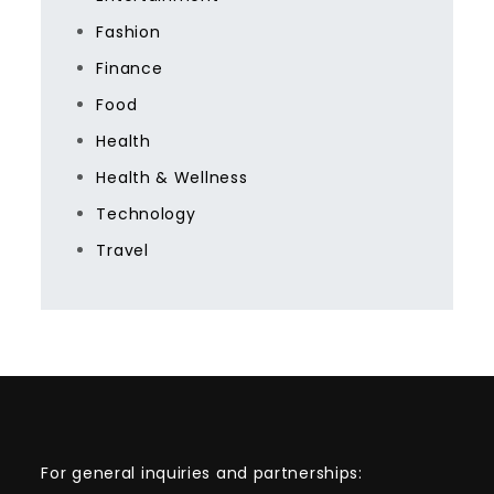
Fashion
Finance
Food
Health
Health & Wellness
Technology
Travel
For general inquiries and partnerships: