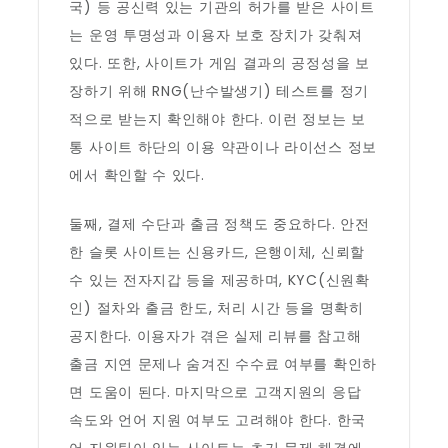
국) 등 공신력 있는 기관의 허가를 받은 사이트
는 운영 투명성과 이용자 보호 장치가 갖춰져
있다. 또한, 사이트가 게임 결과의 공정성을 보
장하기 위해 RNG(난수발생기) 테스트를 정기
적으로 받는지 확인해야 한다. 이런 정보는 보
통 사이트 하단의 이용 약관이나 라이선스 정보
에서 확인할 수 있다.
둘째, 결제 수단과 출금 정책도 중요하다. 안전
한 슬롯 사이트는 신용카드, 은행이체, 신뢰할
수 있는 전자지갑 등을 제공하며, KYC(신원확
인) 절차와 출금 한도, 처리 시간 등을 명확히
공지한다. 이용자가 겪은 실제 리뷰를 참고해
출금 지연 문제나 숨겨진 수수료 여부를 확인하
면 도움이 된다. 마지막으로 고객지원의 응답
속도와 언어 지원 여부도 고려해야 한다. 한국