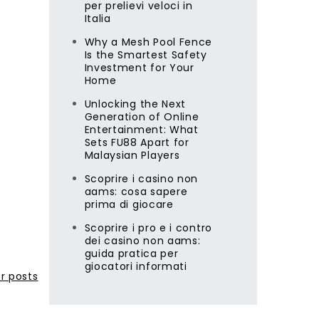
per prelievi veloci in
Italia
Why a Mesh Pool Fence
Is the Smartest Safety
Investment for Your
Home
Unlocking the Next
Generation of Online
Entertainment: What
Sets FU88 Apart for
Malaysian Players
Scoprire i casino non
aams: cosa sapere
prima di giocare
Scoprire i pro e i contro
dei casino non aams:
guida pratica per
giocatori informati
r posts