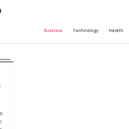
p
Business
Technology
Health
解
其
方