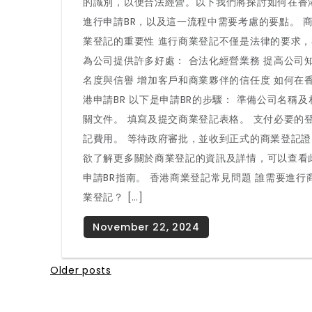
的識別，以便合法經營。以下我們將探討如何在香
進行申請BR，以及這一流程中需要考慮的要點。 
業登記的重要性 進行商業登記不僅是法律的要求，
為公司提供許多好處： 合法化經營業務 提高公司
名度與信譽 增加客戶和商業夥伴的信任度 如何在
港申請BR 以下是申請BR的步驟： 準備公司名稱及
關文件。 填寫及提交商業登記表格。 支付必要的
記費用。 等待政府審批，並收到正式的商業登記證
欲了解更多關於商業登記的資訊及詳情，可以查看
申請BR指南。 香港商業登記常見問題 誰需要進行
業登記？ […]
Posts
Older posts