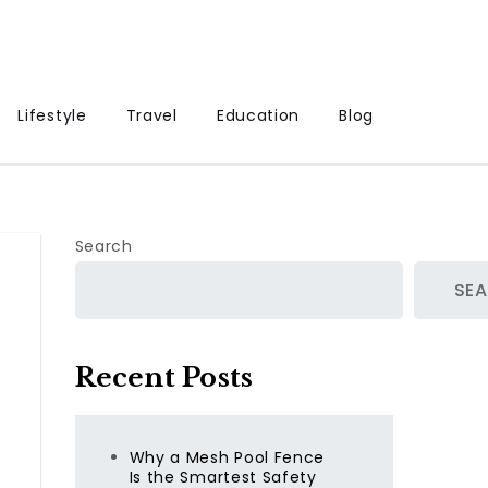
Lifestyle
Travel
Education
Blog
Search
SE
Recent Posts
Why a Mesh Pool Fence
点
Is the Smartest Safety