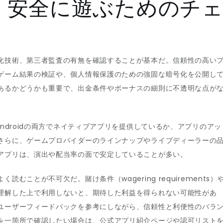
：安全に遊ぶためのチ
化技術、第三者監査の有無を確認することが基本だ。信頼性の高い
ゲーム結果の検証や、個人情報保護のための強固な暗号化を公開し
あるかどうかも重要で、出金条件やボーナスの細則に不透明な点が
ndroidの両方でネイティブアプリを提供しているか、アプリのアッ
さらに、ゲームプロバイダーのラインナップやライブディーラーの
アプリは、演出や配当率の面で安定していることが多い。
ことが不可欠だ。賭け条件（wagering requirements）
理解した上で利用しないと、期待した利益を得られない可能性があ
ユーザーフィードバックを参考にしながら、信頼性と利便性のバラ
を一箇所で確認したい場合は、公式アプリ紹介ページや認可リスト