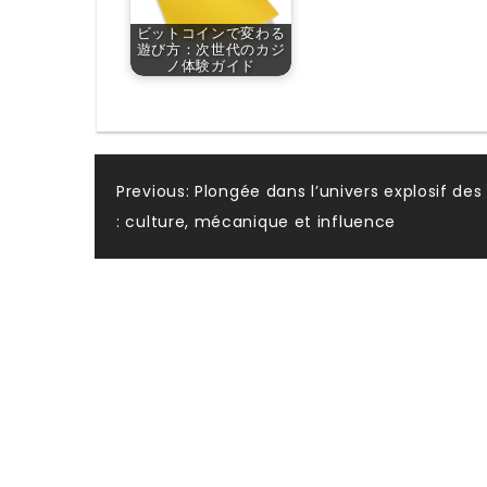
ビットコインで変わる
遊び方：次世代のカジ
ノ体験ガイド
Post
Previous:
Plongée dans l’univers explosif de
: culture, mécanique et influence
navigation