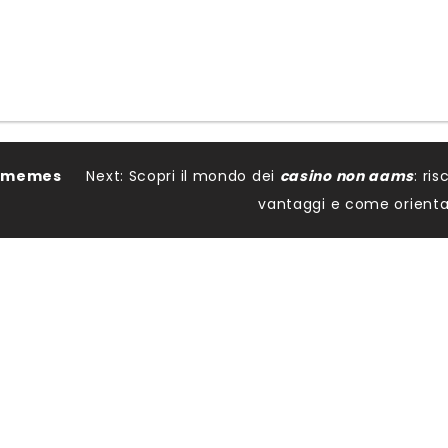
s
memes
Next:
Scopri il mondo dei
casino non aams
: ris
vantaggi e come orienta