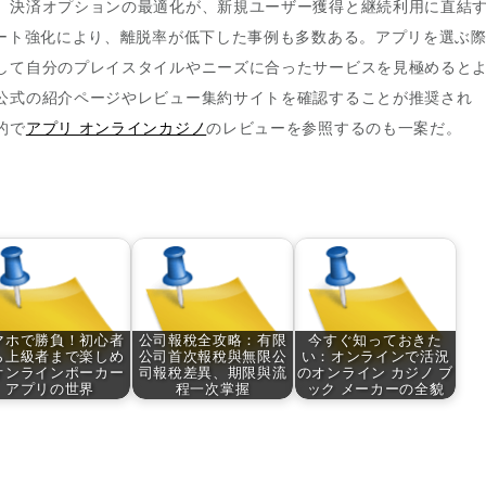
、決済オプションの最適化が、新規ユーザー獲得と継続利用に直結
ポート強化により、離脱率が低下した事例も多数ある。アプリを選ぶ
して自分のプレイスタイルやニーズに合ったサービスを見極めると
公式の紹介ページやレビュー集約サイトを確認することが推奨され
的で
アプリ オンラインカジノ
のレビューを参照するのも一案だ。
マホで勝負！初心者
公司報稅全攻略：有限
今すぐ知っておきた
ら上級者まで楽しめ
公司首次報稅與無限公
い：オンラインで活況
オンラインポーカー
司報稅差異、期限與流
のオンライン カジノ ブ
アプリの世界
程一次掌握
ック メーカーの全貌