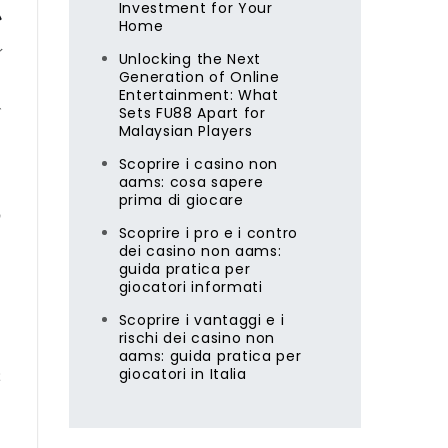
Investment for Your
Home
イ
Unlocking the Next
Generation of Online
を
Entertainment: What
で
Sets FU88 Apart for
Malaysian Players
Scoprire i casino non
aams: cosa sapere
ジ
prima di giocare
の
Scoprire i pro e i contro
ジ
dei casino non aams:
guida pratica per
giocatori informati
ア
Scoprire i vantaggi e i
rischi dei casino non
ー
aams: guida pratica per
giocatori in Italia
ぶ