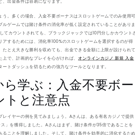
ど、出金条件は容易になります。
ょう。多くの場合、入金不要ボーナスはスロットゲームでのみ使用
ブルゲームでは賭け条件の消化率が低く設定されていることがあり
分としてカウントされても、ブラックジャックでは10円分しかカウント
アするためには、消化率100%のスロットゲームを選択するのが得
。たとえ大きな勝利を収めても、出金できる金額に上限が設けられ
た上で、計画的なプレイを心がければ、
オンラインカジノ 新規 入金
タートダッシュを切るための強力なツールとなります。
から学ぶ：入金不要ボー
ントと注意点
プレイヤーの例を見てみましょう。Aさんは、ある有名カジノで提供
ナス」を獲得しました。Aさんはまず、賭け条件が35倍であることを
あることを理解しました。そして、賭け条件を効率的に消化するた