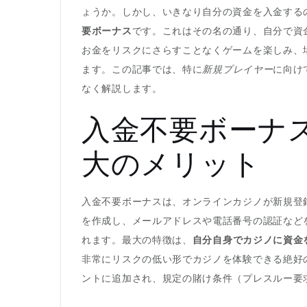
ょうか。しかし、いきなり自分の資金を入金する
要ボーナス
です。これはその名の通り、自分で資
お金をリスクにさらすことなくゲームを楽しみ、
ます。この記事では、特に
新規プレイヤー
に向け
なく解説します。
入金不要ボーナ
大のメリット
入金不要ボーナスは、オンラインカジノが新規登
を作成し、メールアドレスや電話番号の認証など
れます。最大の特徴は、
自分自身でカジノに資金
非常にリスクの低い形でカジノを体験できる絶好
ントに追加され、規定の賭け条件（プレスルー要