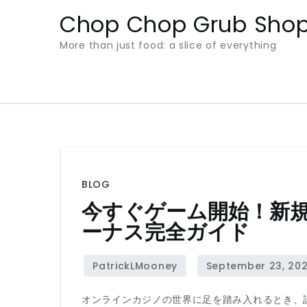
Skip
Chop Chop Grub Sho
to
More than just food: a slice of everything
content
BLOG
今すぐゲーム開始！新
ーナス完全ガイド
オンラインカジノの世界に足を踏み入れるとき、