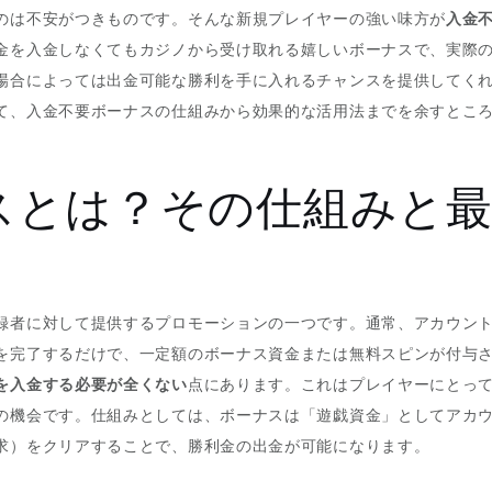
のは不安がつきものです。そんな新規プレイヤーの強い味方が
入金
金を入金しなくてもカジノから受け取れる嬉しいボーナスで、実際
場合によっては出金可能な勝利を手に入れるチャンスを提供してく
て、入金不要ボーナスの仕組みから効果的な活用法までを余すとこ
スとは？その仕組みと
録者に対して提供するプロモーションの一つです。通常、アカウン
を完了するだけで、一定額のボーナス資金または無料スピンが付与
を入金する必要が全くない
点にあります。これはプレイヤーにとっ
の機会です。仕組みとしては、ボーナスは「遊戯資金」としてアカ
求）をクリアすることで、勝利金の出金が可能になります。