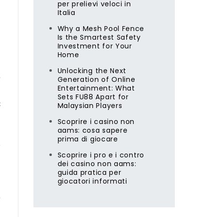
per prelievi veloci in
Italia
Why a Mesh Pool Fence
Is the Smartest Safety
Investment for Your
ー
Home
カ
Unlocking the Next
や
Generation of Online
Entertainment: What
め
Sets FU88 Apart for
が
Malaysian Players
Scoprire i casino non
aams: cosa sapere
prima di giocare
入
Scoprire i pro e i contro
し
dei casino non aams:
guida pratica per
giocatori informati
解