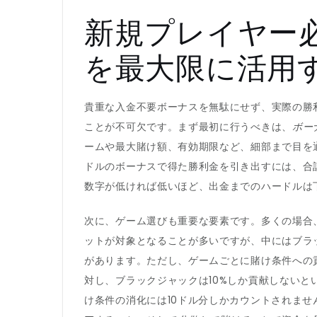
新規プレイヤー
を最大限に活用
貴重な入金不要ボーナスを無駄にせず、実際の勝
ことが不可欠です。まず最初に行うべきは、
ボー
ームや最大賭け額、有効期限など、細部まで目を通
ドルのボーナスで得た勝利金を引き出すには、合計
数字が低ければ低いほど、出金までのハードルは
次に、ゲーム選びも重要な要素です。多くの場合
ットが対象となることが多いですが、中にはブラ
があります。ただし、ゲームごとに賭け条件への貢
対し、ブラックジャックは10%しか貢献しないと
け条件の消化には10ドル分しかカウントされませ