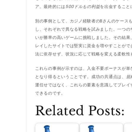
ア。最終的には
500ドルもの利益
を出金すること
別の事例として、カジノ経験者のBさんのケース
し、それぞれで異なる戦略を試みました。一つの
いが勝率の高いゲームに挑戦しました。その結果
レイしたサイトでは堅実に資金を増やすことがで
法に依存せず、状況に応じて戦略を変える柔軟性
これらの事例が示すのは、入金不要ボーナスが単
となり得るということです。成功の共通点は、
規
運任せではなく、これらの要素を意識してプレイ
できるのです。
Related Posts: