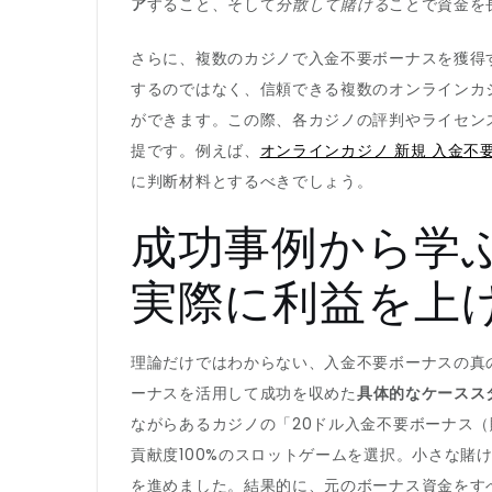
ア
すること、そして
分散して賭ける
ことで資金を
さらに、複数のカジノで入金不要ボーナスを獲得
するのではなく、信頼できる複数のオンラインカ
ができます。この際、各カジノの評判やライセン
提です。例えば、
オンラインカジノ 新規 入金不
に判断材料とするべきでしょう。
成功事例から学
実際に利益を上
理論だけではわからない、入金不要ボーナスの真
ーナスを活用して成功を収めた
具体的なケースス
ながらあるカジノの「20ドル入金不要ボーナス（
貢献度100%のスロットゲームを選択。小さな賭
を進めました。結果的に、元のボーナス資金をす