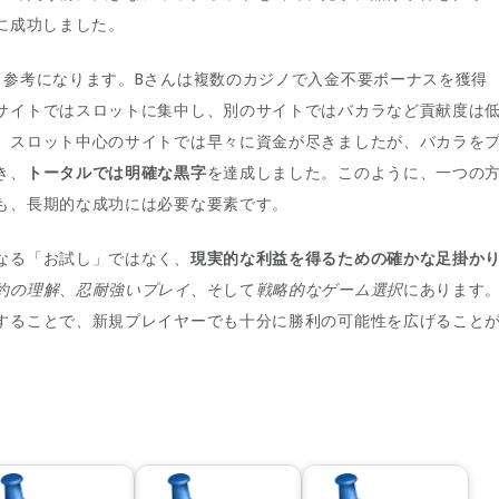
に成功しました。
も参考になります。Bさんは複数のカジノで入金不要ボーナスを獲得
サイトではスロットに集中し、別のサイトではバカラなど貢献度は
、スロット中心のサイトでは早々に資金が尽きましたが、バカラを
き、
トータルでは明確な黒字
を達成しました。このように、一つの
も、長期的な成功には必要な要素です。
なる「お試し」ではなく、
現実的な利益を得るための確かな足掛か
約の理解
、
忍耐強いプレイ
、そして
戦略的なゲーム選択
にあります
することで、新規プレイヤーでも十分に勝利の可能性を広げること