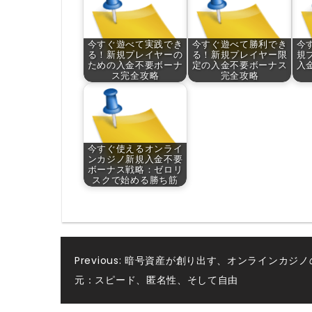
今すぐ遊べて実践でき
今すぐ遊べて勝利でき
今
る！新規プレイヤーの
る！新規プレイヤー限
規
ための入金不要ボーナ
定の入金不要ボーナス
入
ス完全攻略
完全攻略
今すぐ使えるオンライ
ンカジノ新規入金不要
ボーナス戦略：ゼロリ
スクで始める勝ち筋
Post
Previous:
暗号資産が創り出す、オンラインカジノ
元：スピード、匿名性、そして自由
navigation