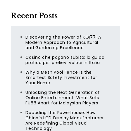
Recent Posts
Discovering the Power of KOI77: A
Modern Approach to Agricultural
and Gardening Excellence
Casino che pagano subito: la guida
pratica per prelievi veloci in Italia
Why a Mesh Pool Fence Is the
Smartest Safety Investment for
Your Home
Unlocking the Next Generation of
Online Entertainment: What Sets
FU88 Apart for Malaysian Players
Decoding the Powerhouse: How
China’s LCD Display Manufacturers
Are Redefining Global Visual
Technology