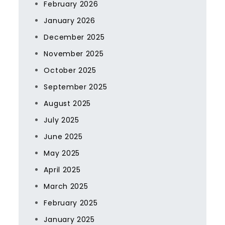
February 2026
January 2026
December 2025
November 2025
October 2025
September 2025
August 2025
July 2025
June 2025
May 2025
April 2025
March 2025
February 2025
January 2025