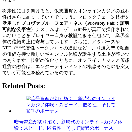
将来性に目を向けると、仮想通貨とオンラインカジノの親和
性はさらに高まっていくでしょう。ブロックチェーン技術を
活用した
プロヴァブル・フェア・ネス（Provably Fair：証明
可能な公平性）
システムは、ゲーム結果が真正で操作されて
いないことをプレイヤー自身が検証できる仕組みで、業界全
体の信頼向上に寄与しています。さらに、メタバースや
NFT（非代替性トークン）との連動など、より没入型で独自
の価値を持つ新しいギャンブル体験が誕生する土壌が整いつ
つあります。技術の進化とともに、オンラインカジノと仮想
通貨の融合は、エンターテインメントの概念そのものを変え
ていく可能性を秘めているのです。
Related Posts:
暗号資産が切り拓く、新時代のオンラインカジノ体
験：スピード、匿名性、そして驚異のボーナス