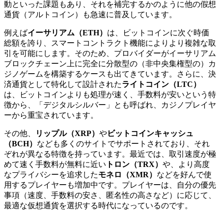
動といった課題もあり、それを補完するかのように他の假想
通貨（アルトコイン）も急速に普及しています。
例えば
イーサリアム（ETH）
は、ビットコインに次ぐ時価
総額を誇り、スマートコントラクト機能によりより複雑な取
引を可能にします。そのため、プロバイダーがイーサリアム
ブロックチェーン上に完全に分散型の（非中央集権型の）カ
ジノゲームを構築するケースも出てきています。さらに、決
済通貨として特化して設計された
ライトコイン（LTC）
は、ビットコインよりも処理が速く、手数料が安いという特
徴から、「デジタルシルバー」とも呼ばれ、カジノプレイヤ
ーから重宝されています。
その他、
リップル（XRP）
や
ビットコインキャッシュ
（BCH）
なども多くのサイトでサポートされており、それ
ぞれが異なる特徴を持っています。最近では、取引速度が極
めて速く手数料が無料に近い
トロン（TRX）
や、より高度
なプライバシーを追求した
モネロ（XMR）
などを好んで使
用するプレイヤーも増加中です。プレイヤーは、自分の優先
事項（速度、手数料の安さ、匿名性の高さなど）に応じて、
最適な仮想通貨を選択する時代になっているのです。