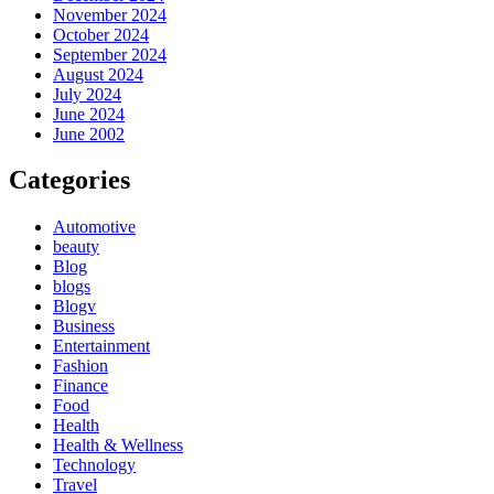
November 2024
October 2024
September 2024
August 2024
July 2024
June 2024
June 2002
Categories
Automotive
beauty
Blog
blogs
Blogv
Business
Entertainment
Fashion
Finance
Food
Health
Health & Wellness
Technology
Travel