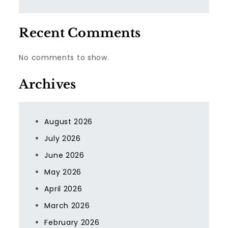
Recent Comments
No comments to show.
Archives
August 2026
July 2026
June 2026
May 2026
April 2026
March 2026
February 2026