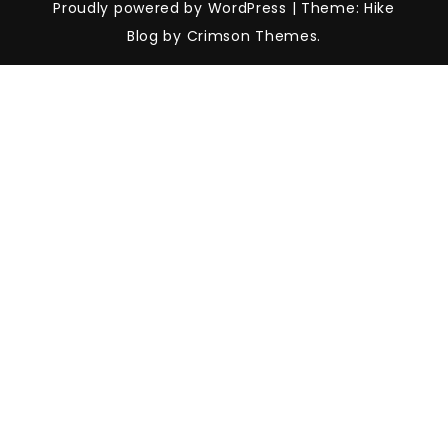
Proudly powered by WordPress
|
Theme: Hike
Blog by Crimson Themes.