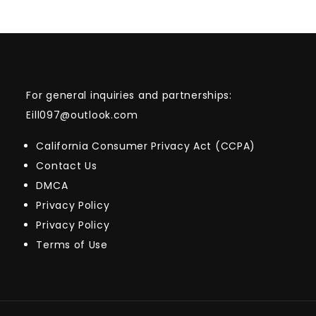
For general inquiries and partnerships:
Eill097@outlook.com
California Consumer Privacy Act (CCPA)
Contact Us
DMCA
Privacy Policy
Privacy Policy
Terms of Use