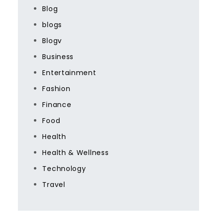
Blog
blogs
Blogv
Business
Entertainment
Fashion
Finance
Food
Health
Health & Wellness
Technology
Travel