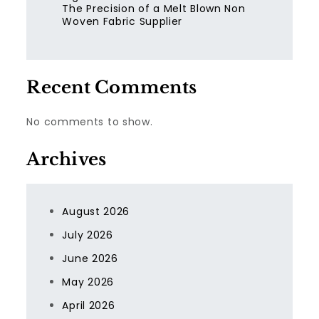
The Precision of a Melt Blown Non
Woven Fabric Supplier
Recent Comments
No comments to show.
Archives
August 2026
July 2026
June 2026
May 2026
April 2026