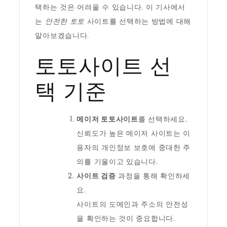
택하는 것은 어려울 수 있습니다. 이 기사에서
는
안전한 토토
사이트를 선택하는 방법에 대해
알아보겠습니다.
토토사이트 선
택 기준
메이저 토토사이트
를 선택하세요.
신뢰도가 높은 메이저 사이트는 이
용자의 개인정보 보호에 중대한 주
의를 기울이고 있습니다.
사이트 검증
과정을 통해 확인하세
요.
사이트의 도메인과 주소의 안전성
을 확인하는 것이 중요합니다.