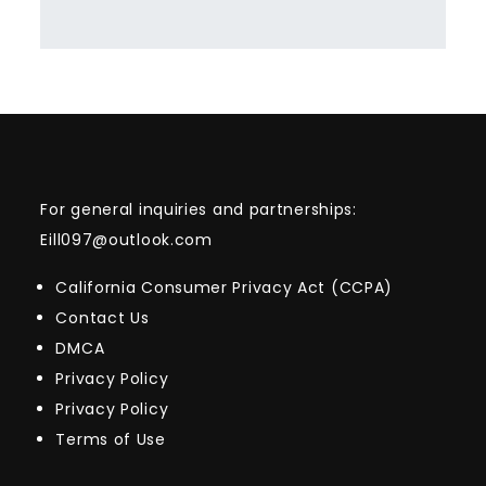
For general inquiries and partnerships:
Eill097@outlook.com
California Consumer Privacy Act (CCPA)
Contact Us
DMCA
Privacy Policy
Privacy Policy
Terms of Use