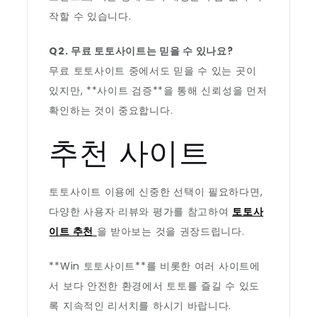
작할 수 있습니다.
Q2. 무료 토토사이트는 믿을 수 있나요?
무료 토토사이트 중에서도 믿을 수 있는 곳이
있지만, **사이트 검증**을 통해 신뢰성을 먼저
확인하는 것이 중요합니다.
추천 사이트
토토사이트 이용에 신중한 선택이 필요하다면,
다양한 사용자 리뷰와 평가를 참고하여
토토사
이트 추천
을 받아보는 것을 권장드립니다.
**Win 토토사이트**를 비롯한 여러 사이트에
서 보다 안전한 환경에서 토토를 즐길 수 있도
록 지속적인 리서치를 하시기 바랍니다.