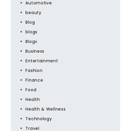
Automotive
beauty
Blog
blogs
Blogv
Business
Entertainment
Fashion
Finance
Food
Health
Health & Wellness
Technology
Travel