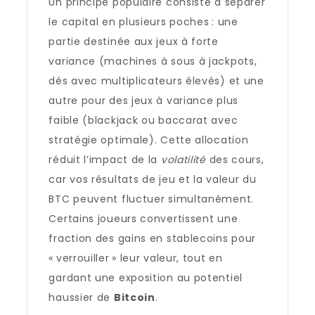
Un principe populaire consiste à séparer
le capital en plusieurs poches : une
partie destinée aux jeux à forte
variance (machines à sous à jackpots,
dés avec multiplicateurs élevés) et une
autre pour des jeux à variance plus
faible (blackjack ou baccarat avec
stratégie optimale). Cette allocation
réduit l’impact de la
volatilité
des cours,
car vos résultats de jeu et la valeur du
BTC peuvent fluctuer simultanément.
Certains joueurs convertissent une
fraction des gains en stablecoins pour
« verrouiller » leur valeur, tout en
gardant une exposition au potentiel
haussier de
Bitcoin
.