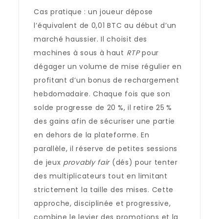
Cas pratique : un joueur dépose
l’équivalent de 0,01 BTC au début d’un
marché haussier. Il choisit des
machines à sous à haut
RTP
pour
dégager un volume de mise régulier en
profitant d’un bonus de rechargement
hebdomadaire. Chaque fois que son
solde progresse de 20 %, il retire 25 %
des gains afin de sécuriser une partie
en dehors de la plateforme. En
parallèle, il réserve de petites sessions
de jeux
provably fair
(dés) pour tenter
des multiplicateurs tout en limitant
strictement la taille des mises. Cette
approche, disciplinée et progressive,
combine le levier des promotions et la