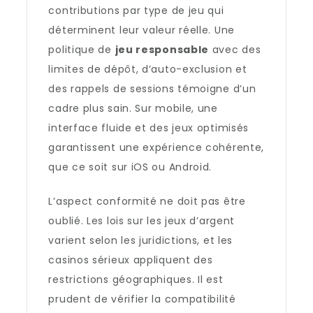
contributions par type de jeu qui
déterminent leur valeur réelle. Une
politique de
jeu responsable
avec des
limites de dépôt, d’auto-exclusion et
des rappels de sessions témoigne d’un
cadre plus sain. Sur mobile, une
interface fluide et des jeux optimisés
garantissent une expérience cohérente,
que ce soit sur iOS ou Android.
L’aspect conformité ne doit pas être
oublié. Les lois sur les jeux d’argent
varient selon les juridictions, et les
casinos sérieux appliquent des
restrictions géographiques. Il est
prudent de vérifier la compatibilité