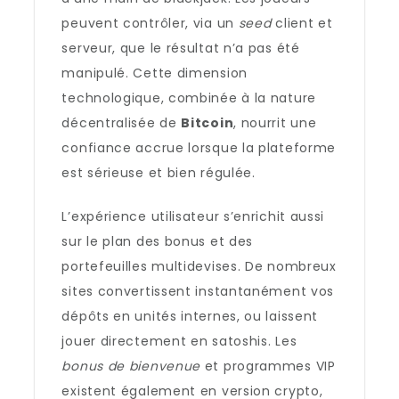
peuvent contrôler, via un
seed
client et
serveur, que le résultat n’a pas été
manipulé. Cette dimension
technologique, combinée à la nature
décentralisée de
Bitcoin
, nourrit une
confiance accrue lorsque la plateforme
est sérieuse et bien régulée.
L’expérience utilisateur s’enrichit aussi
sur le plan des bonus et des
portefeuilles multidevises. De nombreux
sites convertissent instantanément vos
dépôts en unités internes, ou laissent
jouer directement en satoshis. Les
bonus de bienvenue
et programmes VIP
existent également en version crypto,