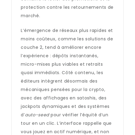
protection contre les retournements de
marché.
L’émergence de réseaux plus rapides et
moins coûteux, comme les solutions de
couche 2, tend à améliorer encore
l’expérience : dépôts instantanés,
micro-mises plus viables et retraits
quasi immédiats. Côté contenu, les
éditeurs intègrent désormais des
mécaniques pensées pour la crypto,
avec des affichages en satoshis, des
jackpots dynamiques et des systèmes
d’
auto-seed
pour vérifier l’équité d’un
tour en un clic. L’interface rappelle que
vous jouez en actif numérique, et non