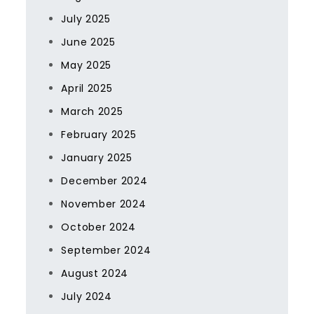
July 2025
June 2025
May 2025
April 2025
March 2025
February 2025
January 2025
December 2024
November 2024
October 2024
September 2024
August 2024
July 2024