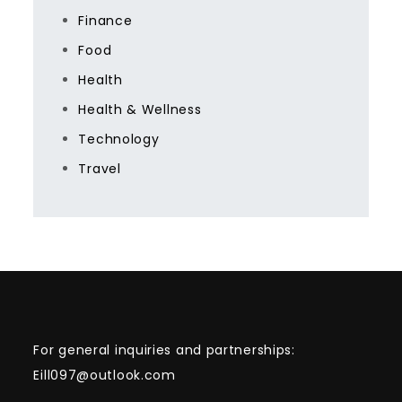
Finance
Food
Health
Health & Wellness
Technology
Travel
For general inquiries and partnerships:
Eill097@outlook.com