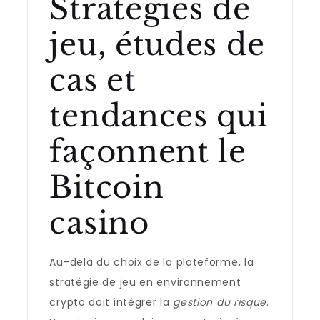
Stratégies de
jeu, études de
cas et
tendances qui
façonnent le
Bitcoin
casino
Au-delà du choix de la plateforme, la
stratégie de jeu en environnement
crypto doit intégrer la
gestion du risque
.