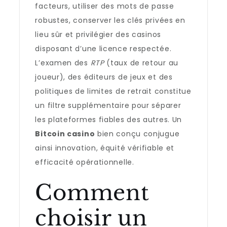
facteurs, utiliser des mots de passe
robustes, conserver les clés privées en
lieu sûr et privilégier des casinos
disposant d’une licence respectée.
L’examen des
RTP
(taux de retour au
joueur), des éditeurs de jeux et des
politiques de limites de retrait constitue
un filtre supplémentaire pour séparer
les plateformes fiables des autres. Un
Bitcoin casino
bien conçu conjugue
ainsi innovation, équité vérifiable et
efficacité opérationnelle.
Comment
choisir un