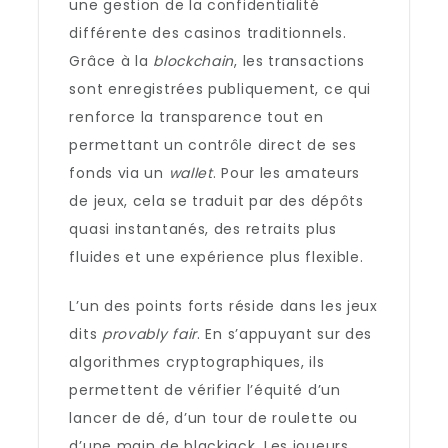
une gestion de la confidentialité
différente des casinos traditionnels.
Grâce à la
blockchain
, les transactions
sont enregistrées publiquement, ce qui
renforce la transparence tout en
permettant un contrôle direct de ses
fonds via un
wallet
. Pour les amateurs
de jeux, cela se traduit par des dépôts
quasi instantanés, des retraits plus
fluides et une expérience plus flexible.
L’un des points forts réside dans les jeux
dits
provably fair
. En s’appuyant sur des
algorithmes cryptographiques, ils
permettent de vérifier l’équité d’un
lancer de dé, d’un tour de roulette ou
d’une main de blackjack. Les joueurs