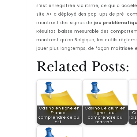
s’est enregistrée via itsme, ce qui a accélé
site A+ a déployé des pop-ups de pré-com
montrant des signes de
jeu problématiq
Résultat: baisse mesurable des comportem
montrent qu’en Belgique, les outils réglemen
jouer plus longtemps, de façon maîtrisée e
Related Posts:
Casino en ligne en
Casino Belgium en
France :
ligne: tout
Ca
comprendre ce qui
comprendre du
loi
est…
marché…