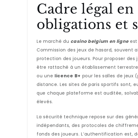
Cadre légal en 
obligations et 
Le marché du
casino belgium en ligne
est
Commission des jeux de hasard, souvent abr
protection des joueurs. Pour proposer des j
être rattaché à un établissement terrestr
ou une
licence B+
pour les salles de jeux
distance. Les sites de paris sportifs sont, e
que chaque plateforme est auditée, solva
élevés.
La sécurité technique repose sur des génér
indépendants, des protocoles de chiffreme
fonds des joueurs. L’authentification est, 