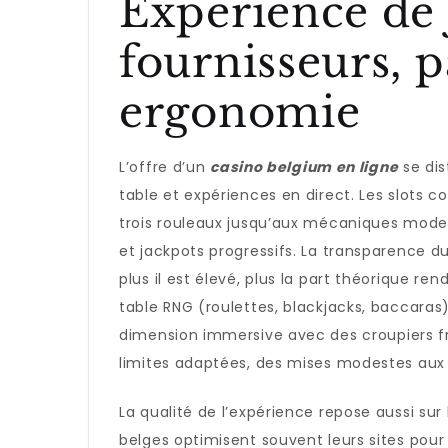
Expérience de j
fournisseurs, 
ergonomie
L’offre d’un
casino belgium en ligne
se dis
table et expériences en direct. Les slots cou
trois rouleaux jusqu’aux mécaniques moder
et jackpots progressifs. La transparence d
plus il est élevé, plus la part théorique r
table RNG (roulettes, blackjacks, baccaras
dimension immersive avec des croupiers f
limites adaptées, des mises modestes aux 
La qualité de l’expérience repose aussi su
belges optimisent souvent leurs sites pour 