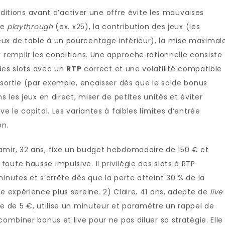
conditions avant d’activer une offre évite les mauvaises
le
playthrough
(ex. x25), la contribution des jeux (les
ux de table à un pourcentage inférieur), la mise maximal
 remplir les conditions. Une approche rationnelle consiste
 des slots avec un
RTP
correct et une volatilité compatible
 sortie (par exemple, encaisser dès que le solde bonus
s les jeux en direct, miser de petites unités et éviter
e le capital. Les variantes à faibles limites d’entrée
on.
amir, 32 ans, fixe un budget hebdomadaire de 150 € et
ute hausse impulsive. Il privilégie des slots à RTP
inutes et s’arrête dès que la perte atteint 30 % de la
e expérience plus sereine. 2) Claire, 41 ans, adepte de
live
le de 5 €, utilise un minuteur et paramètre un rappel de
combiner bonus et live pour ne pas diluer sa stratégie. Elle