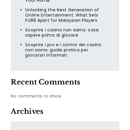
Your Home
Unlocking the Next Generation of
Online Entertainment: What Sets
FU88 Apart for Malaysian Players
Scoprire i casino non aams: cosa
sapere prima di giocare
Scoprire i pro e i contro dei casino
non aams: guida pratica per
giocatori informati
Recent Comments
No comments to show.
Archives