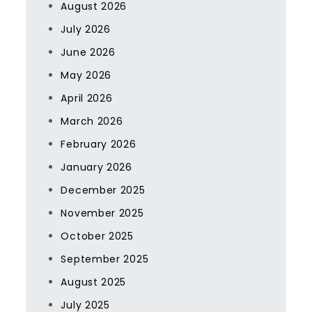
August 2026
July 2026
June 2026
May 2026
April 2026
March 2026
February 2026
January 2026
December 2025
November 2025
October 2025
September 2025
August 2025
July 2025