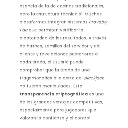
esencia de la de casinos tradicionales,
pero la estructura técnica sí. Muchas
plataformas integran sistemas
Provably
Fair
que permiten verificar la
aleatoriedad de los resultados. A través
de hashes, semillas del servidor y del
cliente y revelaciones posteriores a
cada tirada, el usuario puede
comprobar que la tirada de una
tragamonedas o la carta del
blackjack
no fueron manipuladas. Esta
transparencia criptográfica
es una
de las grandes ventajas competitivas,
especialmente para jugadores que
valoran la confianza y el control.