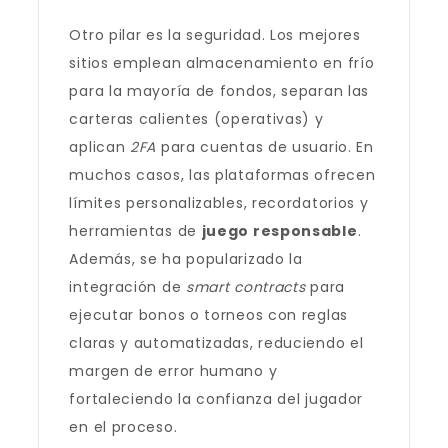
Otro pilar es la seguridad. Los mejores
sitios emplean almacenamiento en frío
para la mayoría de fondos, separan las
carteras calientes (operativas) y
aplican
2FA
para cuentas de usuario. En
muchos casos, las plataformas ofrecen
límites personalizables, recordatorios y
herramientas de
juego responsable
.
Además, se ha popularizado la
integración de
smart contracts
para
ejecutar bonos o torneos con reglas
claras y automatizadas, reduciendo el
margen de error humano y
fortaleciendo la confianza del jugador
en el proceso.