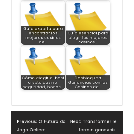
Guía experta para
encontrar los
Guía esencial para
mejores casinos
elegir los mejores
de…
casinos…
Cómo elegir el best
Desbloquea
crypto casino:
Ganancias con los
seguridad, bonos…
Casinos de…
Post
Previous:
O Futuro do
Next:
Transformer le
Jogo Online:
terrain genevois: