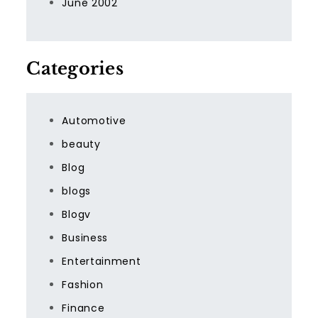
June 2002
Categories
Automotive
beauty
Blog
blogs
Blogv
Business
Entertainment
Fashion
Finance