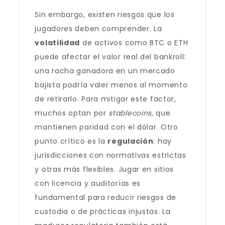
Sin embargo, existen riesgos que los
jugadores deben comprender. La
volatilidad
de activos como BTC o ETH
puede afectar el valor real del bankroll:
una racha ganadora en un mercado
bajista podría valer menos al momento
de retirarlo. Para mitigar este factor,
muchos optan por
stablecoins
, que
mantienen paridad con el dólar. Otro
punto crítico es la
regulación
: hay
jurisdicciones con normativas estrictas
y otras más flexibles. Jugar en sitios
con licencia y auditorías es
fundamental para reducir riesgos de
custodia o de prácticas injustas. La