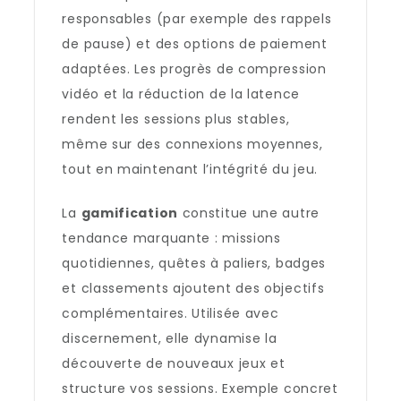
responsables (par exemple des rappels
de pause) et des options de paiement
adaptées. Les progrès de compression
vidéo et la réduction de la latence
rendent les sessions plus stables,
même sur des connexions moyennes,
tout en maintenant l’intégrité du jeu.
La
gamification
constitue une autre
tendance marquante : missions
quotidiennes, quêtes à paliers, badges
et classements ajoutent des objectifs
complémentaires. Utilisée avec
discernement, elle dynamise la
découverte de nouveaux jeux et
structure vos sessions. Exemple concret