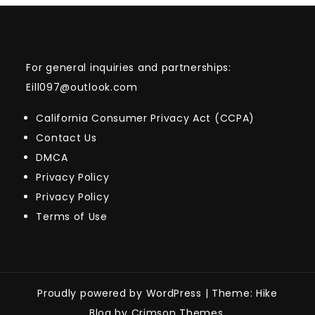
For general inquiries and partnerships:
Eill097@outlook.com
California Consumer Privacy Act (CCPA)
Contact Us
DMCA
Privacy Policy
Privacy Policy
Terms of Use
Proudly powered by WordPress
|
Theme: Hike
Blog by Crimson Themes.