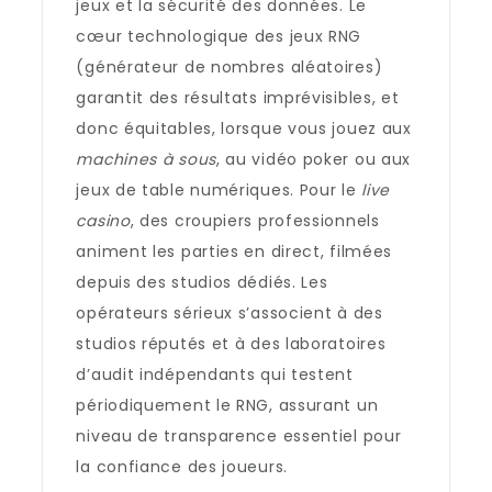
jeux et la sécurité des données. Le
cœur technologique des jeux RNG
(générateur de nombres aléatoires)
garantit des résultats imprévisibles, et
donc équitables, lorsque vous jouez aux
machines à sous
, au vidéo poker ou aux
jeux de table numériques. Pour le
live
casino
, des croupiers professionnels
animent les parties en direct, filmées
depuis des studios dédiés. Les
opérateurs sérieux s’associent à des
studios réputés et à des laboratoires
d’audit indépendants qui testent
périodiquement le RNG, assurant un
niveau de transparence essentiel pour
la confiance des joueurs.