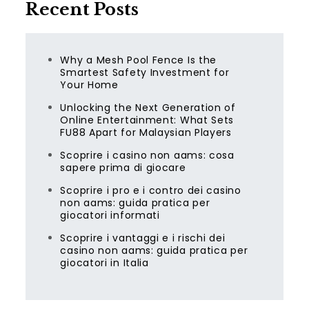
Recent Posts
Why a Mesh Pool Fence Is the
Smartest Safety Investment for
Your Home
Unlocking the Next Generation of
Online Entertainment: What Sets
FU88 Apart for Malaysian Players
Scoprire i casino non aams: cosa
sapere prima di giocare
Scoprire i pro e i contro dei casino
non aams: guida pratica per
giocatori informati
Scoprire i vantaggi e i rischi dei
casino non aams: guida pratica per
giocatori in Italia