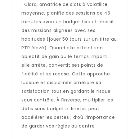
: Clara, amatrice de slots à volatilité
moyenne, planifie des sessions de 45
minutes avec un budget fixe et choisit
des missions alignées avec ses
habitudes (jouer 50 tours sur un titre au
RTP élevé). Quand elle atteint son
objectif de gain ou le temps imparti,
elle arrête, convertit ses points de
fidélité et se repose. Cette approche
ludique et disciplinée améliore sa
satisfaction tout en gardant le risque
sous contrôle. À l’inverse, multiplier les
défis sans budget ni limites peut
accélérer les pertes ; d’où l’importance
de garder vos règles au centre.