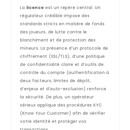
La
licence
est un repère central. Un
régulateur crédible impose des
standards stricts en matière de fonds
des joueurs, de lutte contre le
blanchiment et de protection des
mineurs. La présence d’un protocole de
chiffrement (SSL/TLS), d’une politique
de confidentialité claire et d’outils de
contrôle du compte (authentification à
deux facteurs, limites de dépôt,
d’enjeux et d’auto-exclusion) renforce
la sécurité. De plus, un opérateur
sérieux applique des procédures KYC
(Know Your Customer) afin de vérifier
votre identité et protéger vos
transactions.