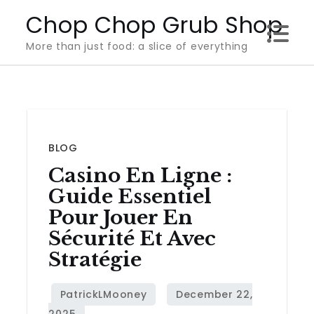
Skip
Chop Chop Grub Shop
to
More than just food: a slice of everything
content
BLOG
Casino En Ligne :
Guide Essentiel
Pour Jouer En
Sécurité Et Avec
Stratégie