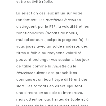
votre activité réelle.
La sélection des jeux influe sur votre
rendement. Les
machines à sous
se
distinguent par le RTP, la volatilité et les
fonctionnalités (achats de bonus,
multiplicateurs, jackpots progressifs). Si
vous jouez avec un solde modeste, des
titres à faible ou moyenne volatilité
peuvent prolonger vos sessions. Les jeux
de table comme la
roulette
ou le
blackjack
suivent des probabilités
connues et un écart type différent des
slots. Les formats en direct ajoutent
une dimension sociale et immersive,
mais attention aux limites de table et à