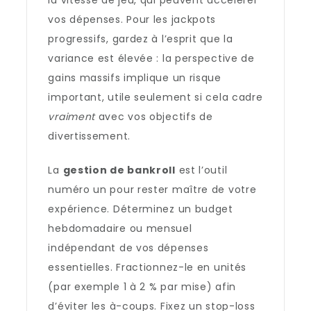
la vitesse de jeu, qui peuvent accélérer
vos dépenses. Pour les jackpots
progressifs, gardez à l’esprit que la
variance est élevée : la perspective de
gains massifs implique un risque
important, utile seulement si cela cadre
vraiment
avec vos objectifs de
divertissement.
La
gestion de bankroll
est l’outil
numéro un pour rester maître de votre
expérience. Déterminez un budget
hebdomadaire ou mensuel
indépendant de vos dépenses
essentielles. Fractionnez-le en unités
(par exemple 1 à 2 % par mise) afin
d’éviter les à-coups. Fixez un stop-loss