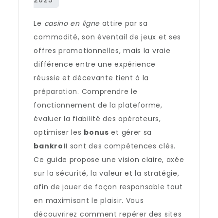
Le
casino en ligne
attire par sa
commodité, son éventail de jeux et ses
offres promotionnelles, mais la vraie
différence entre une expérience
réussie et décevante tient à la
préparation. Comprendre le
fonctionnement de la plateforme,
évaluer la fiabilité des opérateurs,
optimiser les
bonus
et gérer sa
bankroll
sont des compétences clés.
Ce guide propose une vision claire, axée
sur la sécurité, la valeur et la stratégie,
afin de jouer de façon responsable tout
en maximisant le plaisir. Vous
découvrirez comment repérer des sites