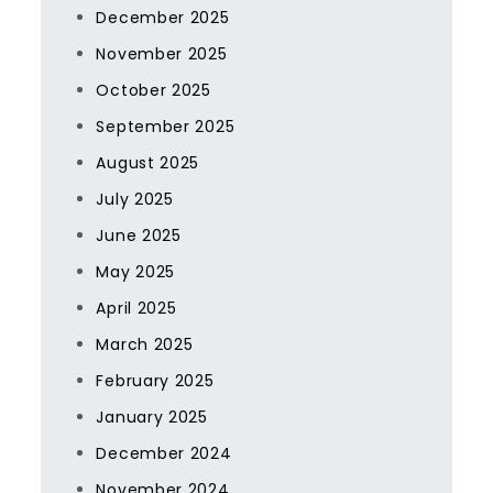
December 2025
November 2025
October 2025
September 2025
August 2025
July 2025
June 2025
May 2025
April 2025
March 2025
February 2025
January 2025
December 2024
November 2024