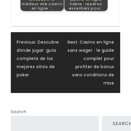
meilleur site casino
fiable : repères
en ligne :…
essentiels pour…
Post
Previous:
Descubre
Next:
Casino en ligne
dónde jugar: guía
sans wager : le guide
navigation
completa de los
complet pour
mejores sitios de
profiter de bonus
poker
sans conditions de
mise
Search
SEARC