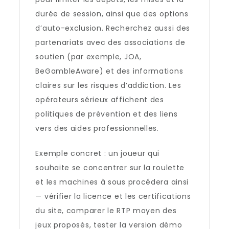
durée de session, ainsi que des options
d’auto-exclusion. Recherchez aussi des
partenariats avec des associations de
soutien (par exemple, JOA,
BeGambleAware) et des informations
claires sur les risques d’addiction. Les
opérateurs sérieux affichent des
politiques de prévention et des liens
vers des aides professionnelles.
Exemple concret : un joueur qui
souhaite se concentrer sur la roulette
et les machines à sous procédera ainsi
— vérifier la licence et les certifications
du site, comparer le RTP moyen des
jeux proposés, tester la version démo