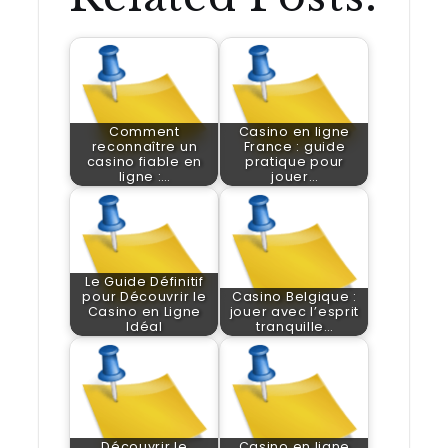
Comment
Casino en ligne
reconnaître un
France : guide
casino fiable en
pratique pour
ligne :…
jouer…
Le Guide Définitif
pour Découvrir le
Casino Belgique :
Casino en Ligne
jouer avec l’esprit
Idéal
tranquille…
Découvrir le
Casino en ligne