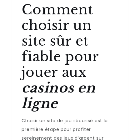
Comment
choisir un
site sûr et
fiable pour
jouer aux
casinos en
ligne
Choisir un site de jeu sécurisé est la
première étape pour profiter
sereinement des jeux d’argent sur