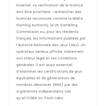
Internet. La vérification de la licence
doit être prioritaire : rechercher des
licences reconnues comme la Malta
Gaming Authority, la UK Gambling
Commission ou, pour les résidents
français, les informations publiées par
l’Autorité Nationale des Jeux (ANJ). Un
opérateur sérieux affiche clairement
son statut légal et ses conditions
générales. Il est aussi essentiel
d’examiner les certifications de jeux
équitables et de générateurs de
nombres aléatoires (RNG) par des
organismes indépendants tels
qu’eCOGRA ou iTech Labs.