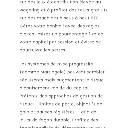
sur des jeux à contribution élevée au
wagering et à profiter des tours gratuits
sur des machines à sous à haut RTP.
Gérez votre bankroll avec des règles
claires : misez un pourcentage fixe de
votre capital par session et évitez de
poursuivre les pertes.
Les systèmes de mise progressifs
(comme Martingale) peuvent sembler
séduisants mais augmentent le risque
d’épuisement rapide du capital.
Préférez des approches de gestion de
risque — limites de perte, objectifs de
gain et pauses régulières — afin de
jouer de façon durable. Profitez des