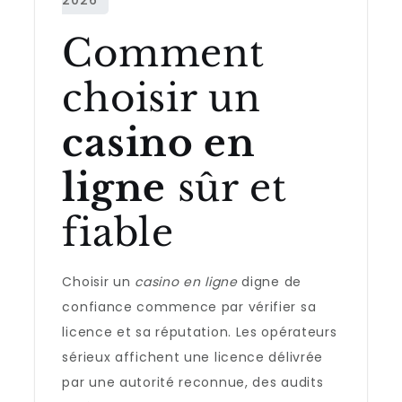
Comment
choisir un
casino en
ligne
sûr et
fiable
Choisir un
casino en ligne
digne de
confiance commence par vérifier sa
licence et sa réputation. Les opérateurs
sérieux affichent une licence délivrée
par une autorité reconnue, des audits