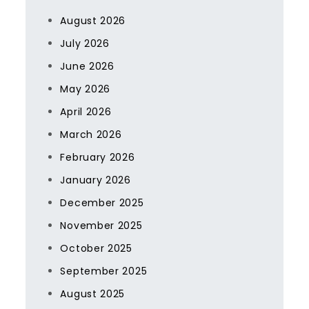
August 2026
July 2026
June 2026
May 2026
April 2026
March 2026
February 2026
January 2026
December 2025
November 2025
October 2025
September 2025
August 2025