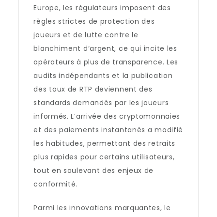
Europe, les régulateurs imposent des
règles strictes de protection des
joueurs et de lutte contre le
blanchiment d’argent, ce qui incite les
opérateurs à plus de transparence. Les
audits indépendants et la publication
des taux de RTP deviennent des
standards demandés par les joueurs
informés. L’arrivée des cryptomonnaies
et des paiements instantanés a modifié
les habitudes, permettant des retraits
plus rapides pour certains utilisateurs,
tout en soulevant des enjeux de
conformité.
Parmi les innovations marquantes, le