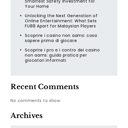
Smartest Safety Investment for
Your Home
Unlocking the Next Generation of
Online Entertainment: What Sets
FU88 Apart for Malaysian Players
Scoprire i casino non aams: cosa
sapere prima di giocare
Scoprire i pro e i contro dei casino
non aams: guida pratica per
giocatori informati
Recent Comments
No comments to show.
Archives