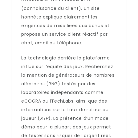
(connaissance du client). Un site
honnête explique clairement les
exigences de mise liées aux bonus et
propose un service client réactif par
chat, email ou téléphone.
La technologie derrière la plateforme
influe sur l’équité des jeux. Recherchez
la mention de générateurs de nombres
aléatoires (RNG) testés par des
laboratoires indépendants comme
eCOGRA ou iTechLabs, ainsi que des
informations sur le taux de retour au
joueur (
RTP
). La présence d’un mode
démo pour la plupart des jeux permet
de tester sans risquer de l’argent réel.