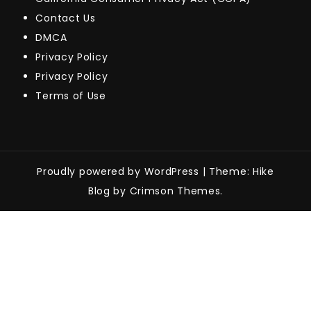
Contact Us
DMCA
Privacy Policy
Privacy Policy
Terms of Use
Proudly powered by WordPress
|
Theme: Hike
Blog by Crimson Themes.