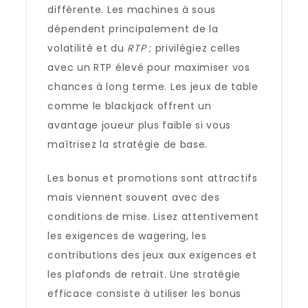
différente. Les machines à sous
dépendent principalement de la
volatilité et du
RTP
; privilégiez celles
avec un RTP élevé pour maximiser vos
chances à long terme. Les jeux de table
comme le blackjack offrent un
avantage joueur plus faible si vous
maîtrisez la stratégie de base.
Les bonus et promotions sont attractifs
mais viennent souvent avec des
conditions de mise. Lisez attentivement
les exigences de wagering, les
contributions des jeux aux exigences et
les plafonds de retrait. Une stratégie
efficace consiste à utiliser les bonus