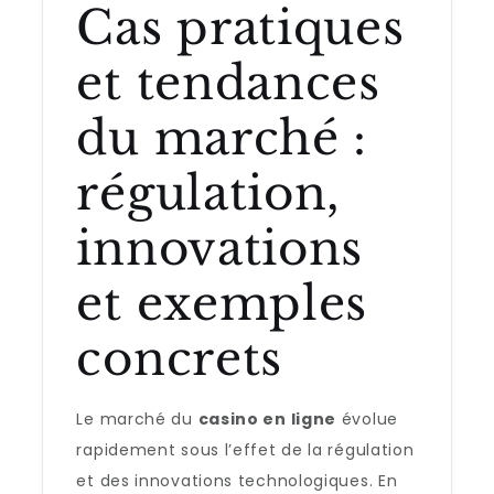
Cas pratiques
et tendances
du marché :
régulation,
innovations
et exemples
concrets
Le marché du
casino en ligne
évolue
rapidement sous l’effet de la régulation
et des innovations technologiques. En