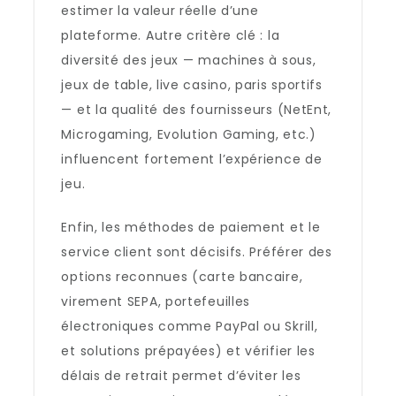
estimer la valeur réelle d’une
plateforme. Autre critère clé : la
diversité des jeux — machines à sous,
jeux de table, live casino, paris sportifs
— et la qualité des fournisseurs (NetEnt,
Microgaming, Evolution Gaming, etc.)
influencent fortement l’expérience de
jeu.
Enfin, les méthodes de paiement et le
service client sont décisifs. Préférer des
options reconnues (carte bancaire,
virement SEPA, portefeuilles
électroniques comme PayPal ou Skrill,
et solutions prépayées) et vérifier les
délais de retrait permet d’éviter les