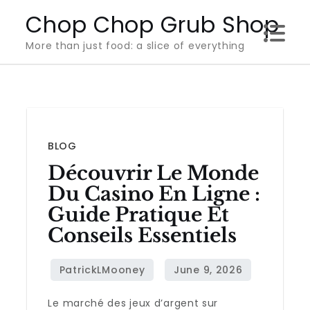
Skip
Chop Chop Grub Shop
to
More than just food: a slice of everything
content
BLOG
Découvrir Le Monde
Du Casino En Ligne :
Guide Pratique Et
Conseils Essentiels
Le marché des jeux d’argent sur