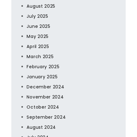
August 2025
July 2025
June 2025
May 2025
April 2025
March 2025
February 2025
January 2025
December 2024
November 2024
October 2024
September 2024
August 2024