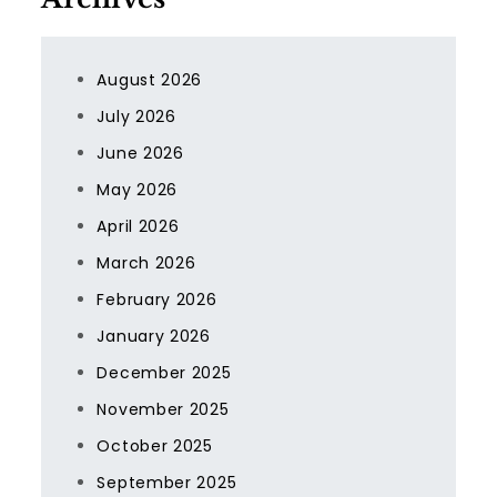
August 2026
July 2026
June 2026
May 2026
April 2026
March 2026
February 2026
January 2026
December 2025
November 2025
October 2025
September 2025