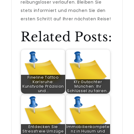
reibungsloser verlaufen. Bleiben Sie
stets informiert und machen Sie den
ersten Schritt auf Ihrer nächsten Reise!
Related Posts:
Fineline Tattoo
Karlsruhe:
Kfz Gutachter
Kunstvolle Präzision
München: Ihr
und…
Schlüssel zu fairen…
Entdecken Sie
Immobilienkompete
Stressfreie Umzüge
nz in Husum und