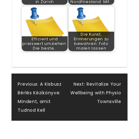
in Zürich
Nordfriesland: Mit…
Die Kunst,
Effizient und
Erinnerungen zu
preiswert umziehen:
bewahren: Foto
Die beste…
malen lassen
Post
Previous:
A Kisbusz
Next:
Revitalize Your
Bérlés Kézikönyve:
Wellbeing with Physio
navigation
Mindent, amit
Townsville
Tudnod Kell