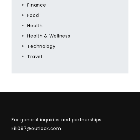
Finance
Food
Health
Health & Wellness
Technology
Travel
For general inquiries and partnerships:
Eill097@outlook.com