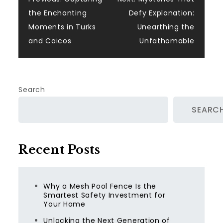
Post
the Enchanting
Defy Explanation:
navigation
Moments in Turks
Unearthing the
and Caicos
Unfathomable
Search
SEARC
Recent Posts
Why a Mesh Pool Fence Is the
Smartest Safety Investment for
Your Home
Unlocking the Next Generation of