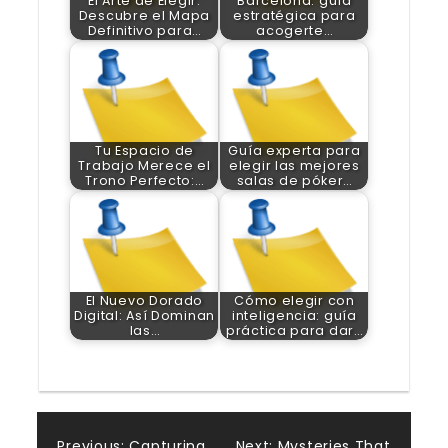
El Arte de Elegir:
Barcelona: guía
Descubre el Mapa
estratégica para
Definitivo para…
acogerte…
Tu Espacio de
Guía experta para
Trabajo Merece el
elegir las mejores
Trono Perfecto:…
salas de póker…
El Nuevo Dorado
Cómo elegir con
Digital: Así Dominan
inteligencia: guía
las…
práctica para dar…
Previous:
Capturing
Next:
Mysteries That