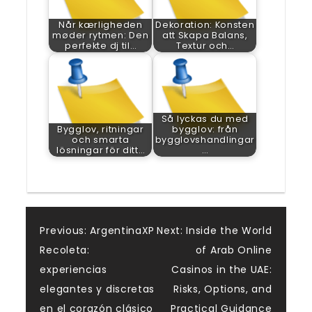
Når kærligheden
Dekoration: Konsten
møder rytmen: Den
att Skapa Balans,
perfekte dj til…
Textur och…
Så lyckas du med
Bygglov, ritningar
bygglov: från
och smarta
bygglovshandlingar
lösningar för ditt…
…
Post
Previous:
ArgentinaXP
Next:
Inside the World
Recoleta:
of Arab Online
navigation
experiencias
Casinos in the UAE:
elegantes y discretas
Risks, Options, and
en el corazón clásico
Practical Guidance