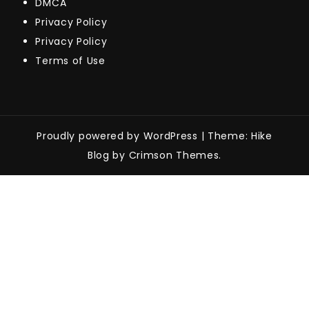
DMCA
Privacy Policy
Privacy Policy
Terms of Use
Proudly powered by WordPress
|
Theme: Hike
Blog by Crimson Themes.