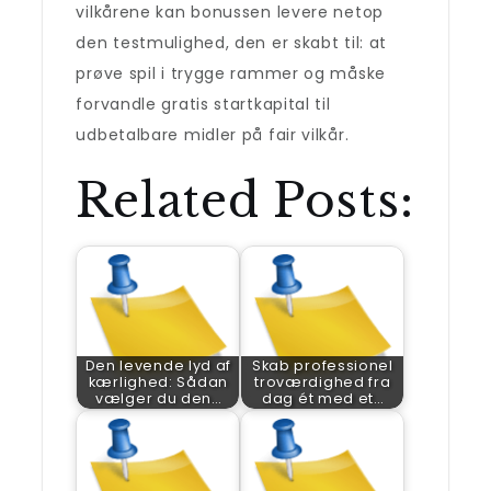
vilkårene kan bonussen levere netop
den testmulighed, den er skabt til: at
prøve spil i trygge rammer og måske
forvandle gratis startkapital til
udbetalbare midler på fair vilkår.
Related Posts:
Den levende lyd af
Skab professionel
kærlighed: Sådan
troværdighed fra
vælger du den…
dag ét med et…