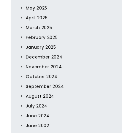
May 2025
April 2025
March 2025
February 2025
January 2025
December 2024
November 2024
October 2024
September 2024
August 2024
July 2024
June 2024
June 2002