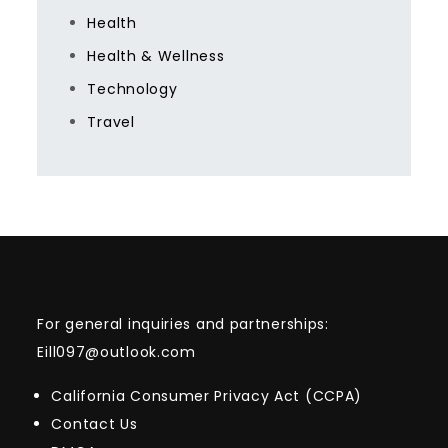
Health
Health & Wellness
Technology
Travel
For general inquiries and partnerships:
Eill097@outlook.com
California Consumer Privacy Act (CCPA)
Contact Us