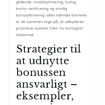
glidende: mobiloptimering, hurtig
konto-verificering og smidig
bonusaktivering uden tekniske barrierer
er alt sammen tegn på, at udbyderen
prioriterer kvalitet frem for kortsigtet
lokkemad.
Strategier til
at udnytte
bonussen
ansvarligt –
eksempler,