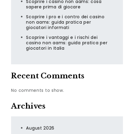
Scoprire i casino non aams: cosa
sapere prima di giocare
Scoprire i pro e i contro dei casino
non aams: guida pratica per
giocatori informati
Scoprire i vantaggi e i rischi dei
casino non aams: guida pratica per
giocatori in Italia
Recent Comments
No comments to show.
Archives
August 2026