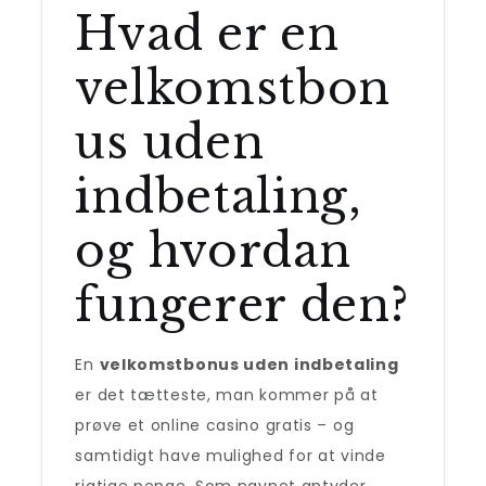
Hvad er en
velkomstbon
us uden
indbetaling,
og hvordan
fungerer den?
En
velkomstbonus uden indbetaling
er det tætteste, man kommer på at
prøve et online casino gratis – og
samtidigt have mulighed for at vinde