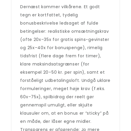
Dernæst kommer vilkårene. Et godt
tegn er kortfattet, tydelig
bonusbeskrivelse ledsaget af fulde
betingelser: realistiske omsætningskrav
(ofte 20x–35x for gratis spins-gevinster
og 25x–40x for bonuspenge), rimelig
tidsfrist (flere dage frem for timer),
klare maksindsatsgrænser (for
eksempel 20–50 kr. per spin), samt et
forståeligt udbetalingsloft. Undgå uklare
formuleringer, meget høje krav (f.eks.
60x–75x), spilbidrag der reelt gør
gennemspil umuligt, eller skjulte
klausuler om, at en bonus er “sticky” på
en måde, der låser egne midler.
Transparens er afgørende: Jo mere