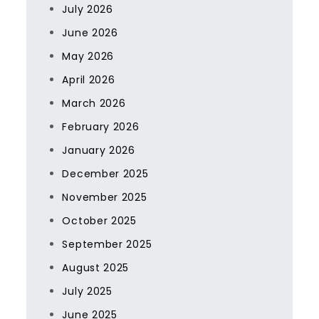
July 2026
June 2026
May 2026
April 2026
March 2026
February 2026
January 2026
December 2025
November 2025
October 2025
September 2025
August 2025
July 2025
June 2025