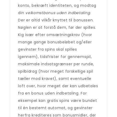
konto, bekræft identiteten, og modtag
din
velkomstbonus uden indbetaling
.
Der er altid vilkår knyttet til bonussen.
Nøglen er at forstå dem, før der spilles.
Kig især efter omsætningskrav (hvor
mange gange bonusbeløbet og/eller
gevinster fra spins skal spilles
igennem), tidsfrister for gennemspil,
maksimale indsatsgrænser per runde,
spilbidrag (hvor meget forskellige spil
tæller mod kravet), samt eventuelle
loft over, hvor meget der kan udbetales
fra en bonus uden indbetaling. For
eksempel kan gratis spins være bundet
til én bestemt automat, og gevinster
herfra krediteres som bonusmidler, der