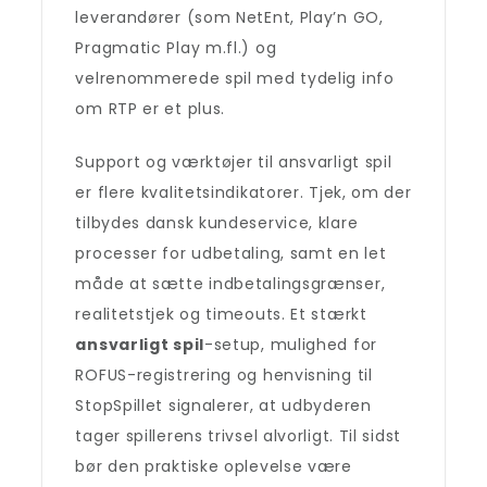
leverandører (som NetEnt, Play’n GO,
Pragmatic Play m.fl.) og
velrenommerede spil med tydelig info
om RTP er et plus.
Support og værktøjer til ansvarligt spil
er flere kvalitetsindikatorer. Tjek, om der
tilbydes dansk kundeservice, klare
processer for udbetaling, samt en let
måde at sætte indbetalingsgrænser,
realitetstjek og timeouts. Et stærkt
ansvarligt spil
-setup, mulighed for
ROFUS-registrering og henvisning til
StopSpillet signalerer, at udbyderen
tager spillerens trivsel alvorligt. Til sidst
bør den praktiske oplevelse være