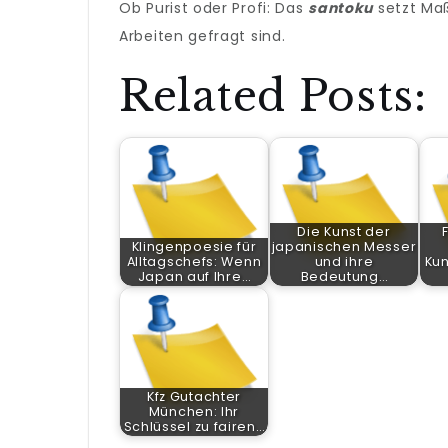
Ob Purist oder Profi: Das
santoku
setzt Maß
Arbeiten gefragt sind.
Related Posts:
Die Kunst der
Klingenpoesie für
japanischen Messer
Alltagschefs: Wenn
und ihre
Kun
Japan auf Ihre…
Bedeutung…
Kfz Gutachter
München: Ihr
Schlüssel zu fairen…