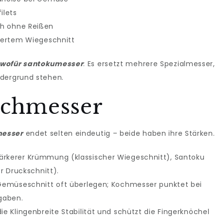
ilets
ch ohne Reißen
liertem Wiegeschnitt
wofür santokumesser
: Es ersetzt mehrere Spezialmesser,
rdergrund stehen.
ochmesser
messer
endet selten eindeutig – beide haben ihre Stärken.
ärkerer Krümmung (klassischer Wiegeschnitt), Santoku
er Druckschnitt).
m Gemüseschnitt oft überlegen; Kochmesser punktet bei
gaben.
ie Klingenbreite Stabilität und schützt die Fingerknöchel