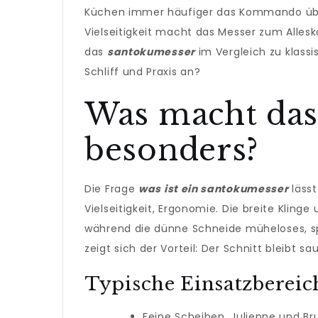
Küchen immer häufiger das Kommando über
Vielseitigkeit macht das Messer zum Allesk
das
santokumesser
im Vergleich zu klassi
Schliff und Praxis an?
Was macht das
besonders?
Die Frage
was ist ein santokumesser
lässt
Vielseitigkeit, Ergonomie. Die breite Kling
während die dünne Schneide müheloses, spl
zeigt sich der Vorteil: Der Schnitt bleibt sa
Typische Einsatzbereic
Feine Scheiben, Julienne und B