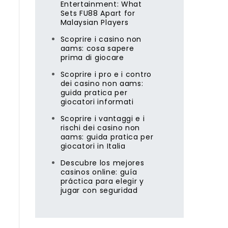
Entertainment: What
Sets FU88 Apart for
Malaysian Players
Scoprire i casino non
aams: cosa sapere
prima di giocare
Scoprire i pro e i contro
dei casino non aams:
guida pratica per
giocatori informati
Scoprire i vantaggi e i
rischi dei casino non
aams: guida pratica per
giocatori in Italia
Descubre los mejores
casinos online: guía
práctica para elegir y
jugar con seguridad