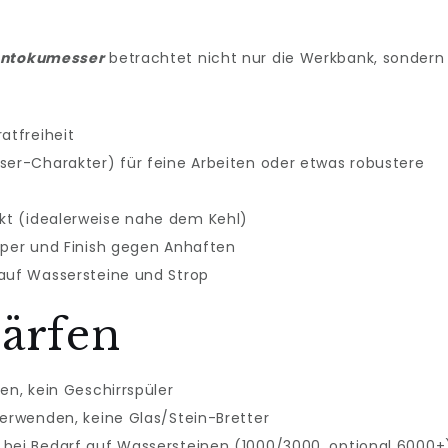
antokumesser
betrachtet nicht nur die Werkbank, sondern
atfreiheit
ser-Charakter) für feine Arbeiten oder etwas robustere
kt (idealerweise nahe dem Kehl)
aper und Finish gegen Anhaften
 auf Wassersteine und Strop
härfen
en, kein Geschirrspüler
verwenden, keine Glas/Stein-Bretter
 bei Bedarf auf Wassersteinen (1000/3000, optional 6000+