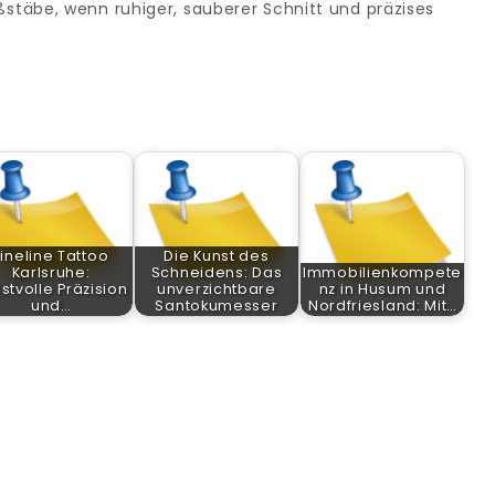
stäbe, wenn ruhiger, sauberer Schnitt und präzises
Fineline Tattoo
Die Kunst des
Karlsruhe:
Schneidens: Das
Immobilienkompete
stvolle Präzision
unverzichtbare
nz in Husum und
und…
Santokumesser
Nordfriesland: Mit…