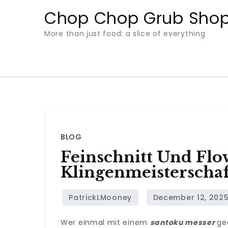
Skip
Chop Chop Grub Sho
to
More than just food: a slice of everything
content
BLOG
Feinschnitt Und Flo
Klingenmeisterschaf
Wer einmal mit einem
santoku messer
ge