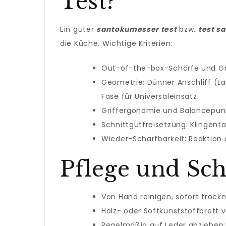
Test?
Ein guter
santokumesser test
bzw.
test s
die Küche. Wichtige Kriterien:
Out-of-the-box-Schärfe und Gr
Geometrie: Dünner Anschliff (La
Fase für Universaleinsatz
Griffergonomie und Balancepun
Schnittgutfreisetzung: Klingent
Wieder-Schärfbarkeit: Reaktion
Pflege und Sc
Von Hand reinigen, sofort trockn
Holz- oder Softkunststoffbrett 
Regelmäßig auf Leder abziehen;