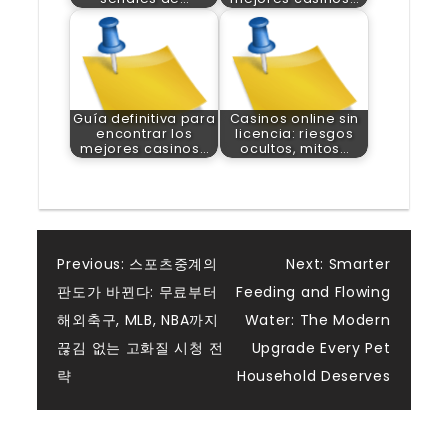
Guía definitiva para
Casinos online sin
encontrar los
licencia: riesgos
mejores casinos…
ocultos, mitos…
Post
Previous:
스포츠중계의
Next:
Smarter
판도가 바뀐다: 무료부터
Feeding and Flowing
navigation
해외축구, MLB, NBA까지
Water: The Modern
끊김 없는 고화질 시청 전
Upgrade Every Pet
략
Household Deserves