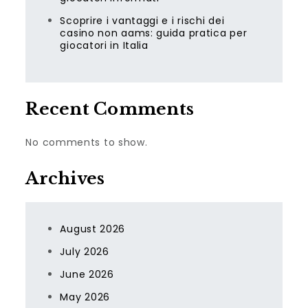
Scoprire i vantaggi e i rischi dei
casino non aams: guida pratica per
giocatori in Italia
Recent Comments
No comments to show.
Archives
August 2026
July 2026
June 2026
May 2026