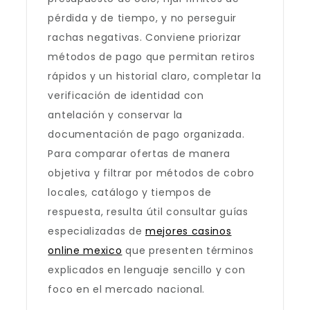
pérdida y de tiempo, y no perseguir
rachas negativas. Conviene priorizar
métodos de pago que permitan retiros
rápidos y un historial claro, completar la
verificación de identidad con
antelación y conservar la
documentación de pago organizada.
Para comparar ofertas de manera
objetiva y filtrar por métodos de cobro
locales, catálogo y tiempos de
respuesta, resulta útil consultar guías
especializadas de
mejores casinos
online mexico
que presenten términos
explicados en lenguaje sencillo y con
foco en el mercado nacional.