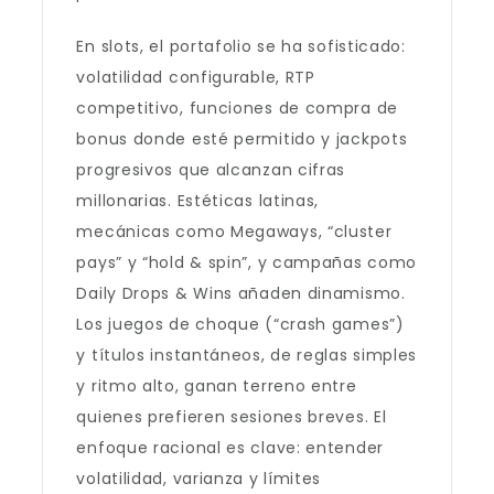
En slots, el portafolio se ha sofisticado:
volatilidad configurable, RTP
competitivo, funciones de compra de
bonus donde esté permitido y jackpots
progresivos que alcanzan cifras
millonarias. Estéticas latinas,
mecánicas como Megaways, “cluster
pays” y “hold & spin”, y campañas como
Daily Drops & Wins añaden dinamismo.
Los juegos de choque (“crash games”)
y títulos instantáneos, de reglas simples
y ritmo alto, ganan terreno entre
quienes prefieren sesiones breves. El
enfoque racional es clave: entender
volatilidad, varianza y límites