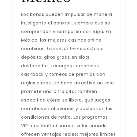
Los bonos pueden impulsar de manera
inteligente el bankroll, siempre que se
comprendan y comparen con lupa. En
México, los mejores casinos online
combinan
bonos de bienvenida
por
depósito, giros gratis en slots
destacadas, recargas semanales,
cashback y torneos de premios con
reglas claras. Un bono atractivo no solo
promete una cifra alta; también
especifica cómo se libera, qué juegos
contribuyen al avance y cuáles son las
condiciones de retiro. Los programas
VIP o de lealtad suman valor cuando
ofrecen ventajas reales: mejores límites