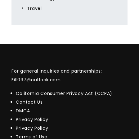
Travel
For general inquiries and partnerships:
Eill097@outlook.com
California Consumer Privacy Act (CCPA)
Contact Us
DMCA
Privacy Policy
Privacy Policy
Terms of Use