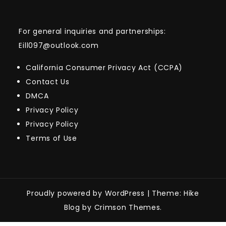
For general inquiries and partnerships:
Eill097@outlook.com
California Consumer Privacy Act (CCPA)
Contact Us
DMCA
Privacy Policy
Privacy Policy
Terms of Use
Proudly powered by WordPress
|
Theme: Hike
Blog by Crimson Themes.