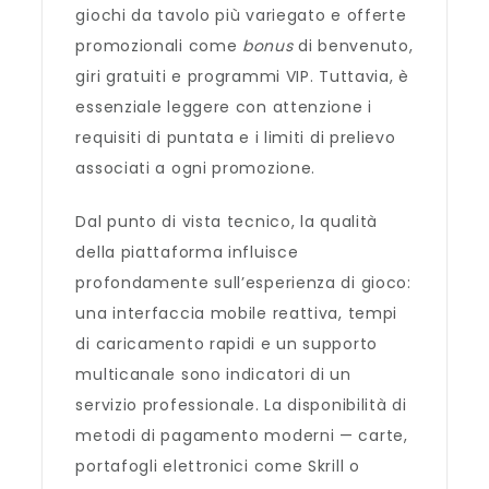
giochi da tavolo più variegato e offerte
promozionali come
bonus
di benvenuto,
giri gratuiti e programmi VIP. Tuttavia, è
essenziale leggere con attenzione i
requisiti di puntata e i limiti di prelievo
associati a ogni promozione.
Dal punto di vista tecnico, la qualità
della piattaforma influisce
profondamente sull’esperienza di gioco:
una interfaccia mobile reattiva, tempi
di caricamento rapidi e un supporto
multicanale sono indicatori di un
servizio professionale. La disponibilità di
metodi di pagamento moderni — carte,
portafogli elettronici come Skrill o