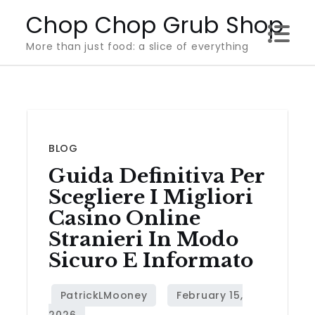
Skip
Chop Chop Grub Shop
to
More than just food: a slice of everything
content
BLOG
Guida Definitiva Per
Scegliere I Migliori
Casino Online
Stranieri In Modo
Sicuro E Informato