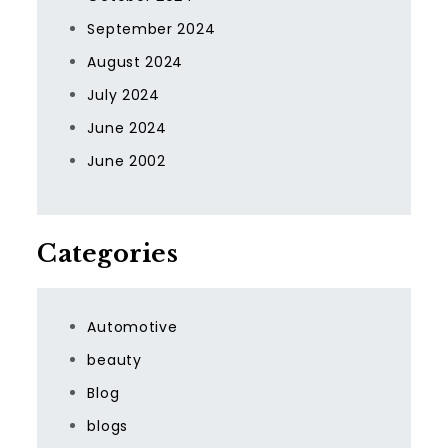
September 2024
August 2024
July 2024
June 2024
June 2002
Categories
Automotive
beauty
Blog
blogs