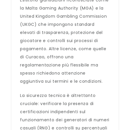
Esistono giurisdizioni riconosciute come
la Malta Gaming Authority (MGA) e la
United Kingdom Gambling Commission
(UKGC) che impongono standard
elevati di trasparenza, protezione del
giocatore e controlli sui processi di
pagamento. Altre licenze, come quelle
di Curacao, offrono una
regolamentazione più flessibile ma
spesso richiedono attenzione
aggiuntiva sui termini e le condizioni.
La sicurezza tecnica è altrettanto
cruciale: verificare la presenza di
certificazioni indipendenti sul
funzionamento dei generatori di numeri
casuali (RNG) e controlli su percentuali