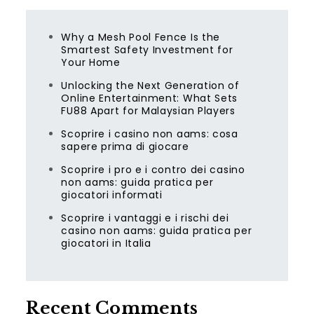
Why a Mesh Pool Fence Is the
Smartest Safety Investment for
Your Home
Unlocking the Next Generation of
Online Entertainment: What Sets
FU88 Apart for Malaysian Players
Scoprire i casino non aams: cosa
sapere prima di giocare
Scoprire i pro e i contro dei casino
non aams: guida pratica per
giocatori informati
Scoprire i vantaggi e i rischi dei
casino non aams: guida pratica per
giocatori in Italia
Recent Comments