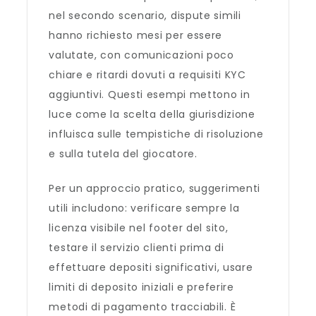
nel secondo scenario, dispute simili
hanno richiesto mesi per essere
valutate, con comunicazioni poco
chiare e ritardi dovuti a requisiti KYC
aggiuntivi. Questi esempi mettono in
luce come la scelta della giurisdizione
influisca sulle tempistiche di risoluzione
e sulla tutela del giocatore.
Per un approccio pratico, suggerimenti
utili includono: verificare sempre la
licenza visibile nel footer del sito,
testare il servizio clienti prima di
effettuare depositi significativi, usare
limiti di deposito iniziali e preferire
metodi di pagamento tracciabili. È