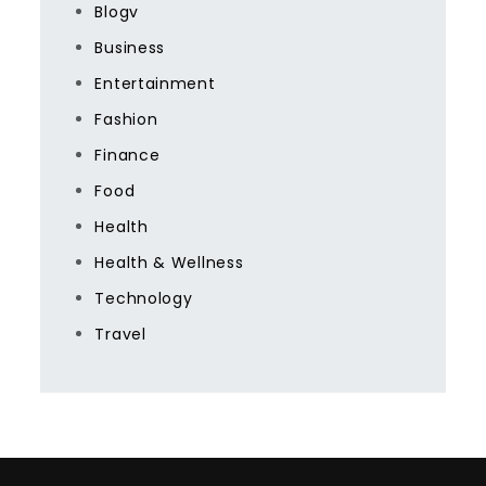
Blogv
Business
Entertainment
Fashion
Finance
Food
Health
Health & Wellness
Technology
Travel