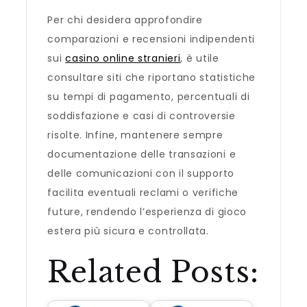
Per chi desidera approfondire
comparazioni e recensioni indipendenti
sui
casino online stranieri
, è utile
consultare siti che riportano statistiche
su tempi di pagamento, percentuali di
soddisfazione e casi di controversie
risolte. Infine, mantenere sempre
documentazione delle transazioni e
delle comunicazioni con il supporto
facilita eventuali reclami o verifiche
future, rendendo l’esperienza di gioco
estera più sicura e controllata.
Related Posts: