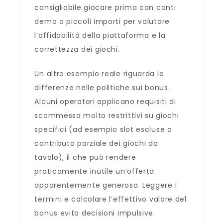
consigliabile giocare prima con conti
demo o piccoli importi per valutare
l’affidabilità della piattaforma e la
correttezza dei giochi.
Un altro esempio reale riguarda le
differenze nelle politiche sui bonus.
Alcuni operatori applicano requisiti di
scommessa molto restrittivi su giochi
specifici (ad esempio slot escluse o
contributo parziale dei giochi da
tavolo), il che può rendere
praticamente inutile un’offerta
apparentemente generosa. Leggere i
termini e calcolare l’effettivo valore del
bonus evita decisioni impulsive.