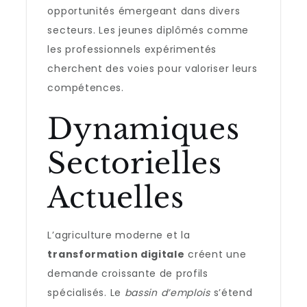
opportunités émergeant dans divers
secteurs. Les jeunes diplômés comme
les professionnels expérimentés
cherchent des voies pour valoriser leurs
compétences.
Dynamiques
Sectorielles
Actuelles
L’agriculture moderne et la
transformation digitale
créent une
demande croissante de profils
spécialisés. Le
bassin d’emplois
s’étend