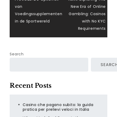
Post
van
New Era of Online
navigation
Voedingssupplementen
Gambling: Casinos
in de Sportwereld
with No KYC
Requirements
Search
SEARC
Recent Posts
Casino che pagano subito: la guida
pratica per prelievi veloci in Italia