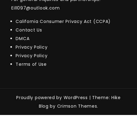
Eill097@outlook.com
California Consumer Privacy Act (CCPA)
Contact Us
DMCA
Privacy Policy
Privacy Policy
Terms of Use
Proudly powered by WordPress
|
Theme: Hike
Blog by Crimson Themes.