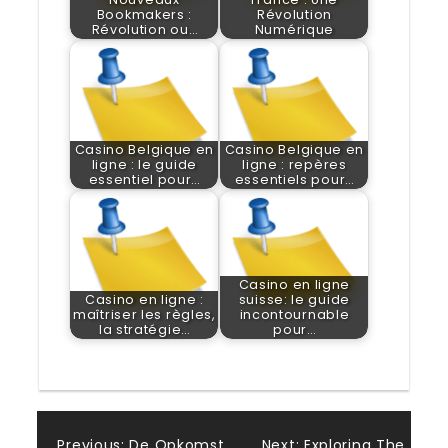
Bookmakers :
Révolution
Révolution ou…
Numérique
Casino Belgique en
Casino Belgique en
ligne : le guide
ligne : repères
essentiel pour…
essentiels pour…
Casino en ligne
Casino en ligne :
suisse: le guide
maîtriser les règles,
incontournable
la stratégie…
pour…
Previous:
De Opkomst
Next:
Exploring The