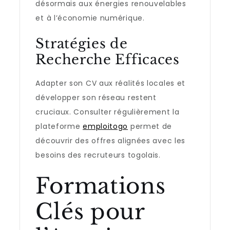
désormais aux énergies renouvelables
et à l’économie numérique.
Stratégies de
Recherche Efficaces
Adapter son CV aux réalités locales et
développer son réseau restent
cruciaux. Consulter régulièrement la
plateforme
emploitogo
permet de
découvrir des offres alignées avec les
besoins des recruteurs togolais.
Formations
Clés pour