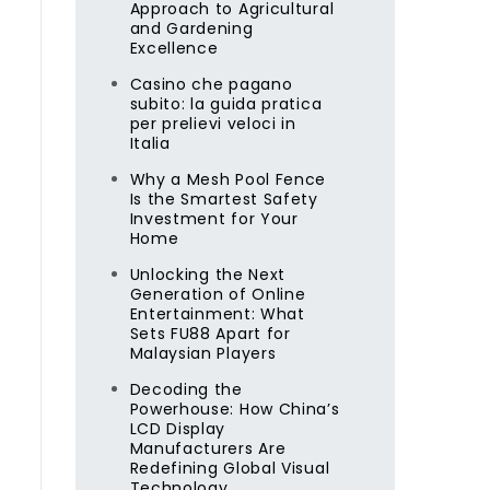
Approach to Agricultural
and Gardening
Excellence
Casino che pagano
subito: la guida pratica
per prelievi veloci in
Italia
Why a Mesh Pool Fence
Is the Smartest Safety
Investment for Your
Home
Unlocking the Next
Generation of Online
Entertainment: What
Sets FU88 Apart for
Malaysian Players
Decoding the
Powerhouse: How China’s
LCD Display
Manufacturers Are
Redefining Global Visual
Technology