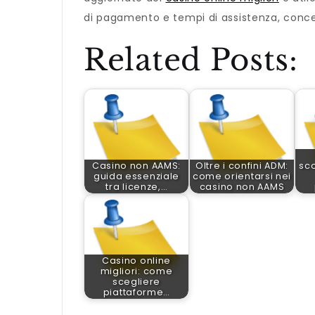
di pagamento e tempi di assistenza, concen
Related Posts:
Casino non AAMS:
Oltre i confini ADM:
sc
guida essenziale
come orientarsi nei
tra licenze,…
casino non AAMS
Casino online
migliori: come
scegliere
piattaforme…