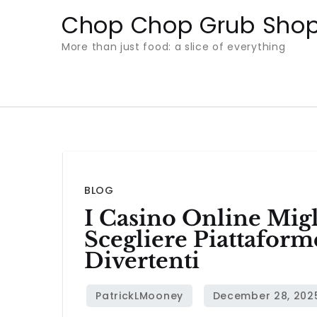
Skip
Chop Chop Grub Sho
to
More than just food: a slice of everything
content
BLOG
I Casino Online Migl
Scegliere Piattaform
Divertenti