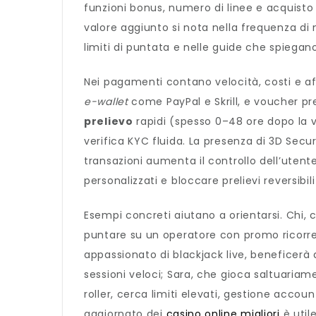
funzioni bonus, numero di linee e acquisto
valore aggiunto si nota nella frequenza di n
limiti di puntata e nelle guide che spiegano
Nei pagamenti contano velocità, costi e affi
e-wallet
come PayPal e Skrill, e voucher pr
prelievo
rapidi (spesso 0–48 ore dopo la v
verifica KYC fluida. La presenza di 3D Secu
transazioni aumenta il controllo dell’utente.
personalizzati e bloccare prelievi reversibil
Esempi concreti aiutano a orientarsi. Chi, c
puntare su un operatore con promo ricorren
appassionato di blackjack live, beneficerà di
sessioni veloci; Sara, che gioca saltuariam
roller, cerca limiti elevati, gestione acco
aggiornato dei
casino online migliori
è utile