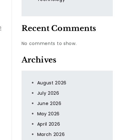
Recent Comments
È
No comments to show.
Archives
August 2026
July 2026
June 2026
May 2026
April 2026
March 2026