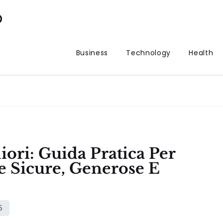
p
Business
Technology
Health
iori: Guida Pratica Per
e Sicure, Generose E