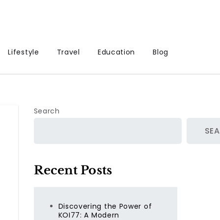
Lifestyle
Travel
Education
Blog
Search
SE
Recent Posts
Discovering the Power of
KOI77: A Modern