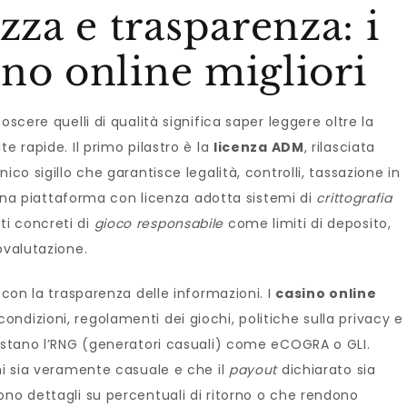
zza e trasparenza: i
sino online migliori
oscere quelli di qualità significa saper leggere oltre la
e rapide. Il primo pilastro è la
licenza ADM
, rilasciata
ico sigillo che garantisce legalità, controlli, tassazione in
. Una piattaforma con licenza adotta sistemi di
crittografia
i concreti di
gioco responsabile
come limiti di deposito,
ovalutazione.
 con la trasparenza delle informazioni. I
casino online
dizioni, regolamenti dei giochi, politiche sulla privacy e
testano l’RNG (generatori casuali) come eCOGRA o GLI.
hi sia veramente casuale e che il
payout
dichiarato sia
ono dettagli su percentuali di ritorno o che rendono