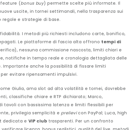
 feature (
bonus buy
) permette scelte più informate. Il
uove uscite, in tornei settimanali, nella trasparenza sui
 regole e strategie di base.
dabilità. I metodi più richiesti includono carte, bonifico,
epagati. Le piattaforme di fascia alta offrono
tempi di
erifica), nessuna commissione nascosta, limiti chiari e
re, notifiche in tempo reale e cronologia dettagliata delle
 Importante anche la possibilità di fissare limiti
i per evitare ripensamenti impulsivi.
ome Giulia, ama slot ad alta volatilità e tornei, dovrebbe
ti, classifiche chiare e RTP dichiarato; Marco,
 tavoli con bassissima latenza e limiti flessibili per
ente, privilegia semplicità e
prelievi
con PayPal; Luca, high
unt dedicata e
VIP club
trasparenti. Per un confronto
 verificare licenza, bonus realistici, qualità del live, metodi