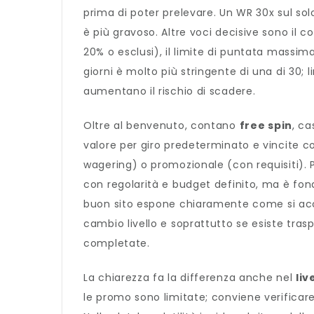
prima di poter prelevare. Un WR 30x sul so
è più gravoso. Altre voci decisive sono il co
20% o esclusi), il limite di puntata massi
giorni è molto più stringente di una di 30;
aumentano il rischio di scadere.
Oltre al benvenuto, contano
free spin
, ca
valore per giro predeterminato e vincite c
wagering) o promozionale (con requisiti). P
con regolarità e budget definito, ma è fond
buon sito espone chiaramente come si accu
cambio livello e soprattutto se esiste tras
completate.
La chiarezza fa la differenza anche nel
liv
le promo sono limitate; conviene verificare