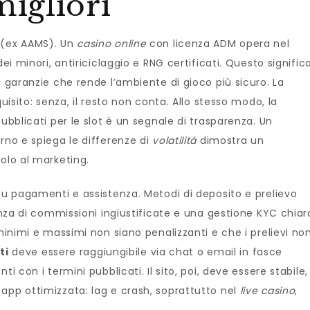
migliori
(ex AAMS). Un
casino online
con licenza ADM opera nel
ei minori, antiriciclaggio e RNG certificati. Questo signific
i garanzie che rende l’ambiente di gioco più sicuro. La
uisito: senza, il resto non conta. Allo stesso modo, la
ubblicati per le slot è un segnale di trasparenza. Un
rno e spiega le differenze di
volatilità
dimostra un
olo al marketing.
 su pagamenti e assistenza. Metodi di deposito e prelievo
senza di commissioni ingiustificate e una gestione KYC chiar
 minimi e massimi non siano penalizzanti e che i prelievi no
ti
deve essere raggiungibile via chat o email in fasce
i con i termini pubblicati. Il sito, poi, deve essere stabile,
app ottimizzata: lag e crash, soprattutto nel
live casino
,