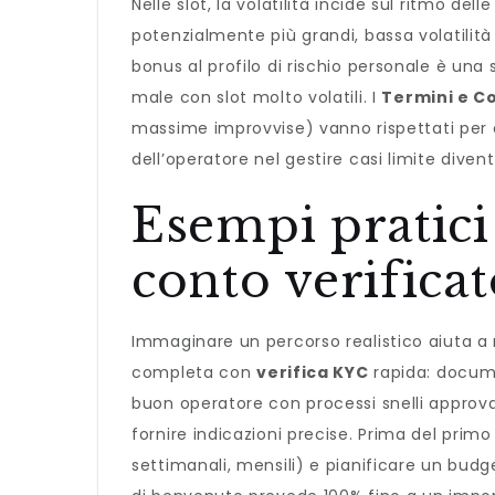
Nelle slot, la volatilità incide sul ritmo delle
potenzialmente più grandi, bassa volatilità
bonus al profilo di rischio personale è una
male con slot molto volatili. I
Termini e C
massime improvvise) vanno rispettati per e
dell’operatore nel gestire casi limite diven
Esempi pratici 
conto verifica
Immaginare un percorso realistico aiuta a m
completa con
verifica KYC
rapida: docume
buon operatore con processi snelli approva 
fornire indicazioni precise. Prima del prim
settimanali, mensili) e pianificare un budg