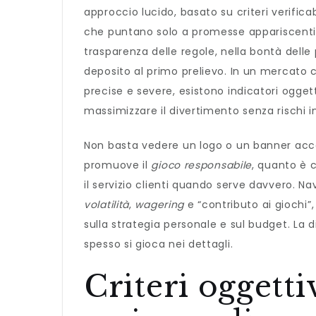
approccio lucido, basato su criteri verificab
che puntano solo a promesse appariscenti. L
trasparenza delle regole, nella bontà delle 
deposito al primo prelievo. In un mercato 
precise e severe, esistono indicatori ogge
massimizzare il divertimento senza rischi inu
Non basta vedere un logo o un banner accat
promuove il
gioco responsabile
, quanto è 
il servizio clienti quando serve davvero. N
volatilità
,
wagering
e “contributo ai gioch
sulla strategia personale e sul budget. La
spesso si gioca nei dettagli.
Criteri oggetti