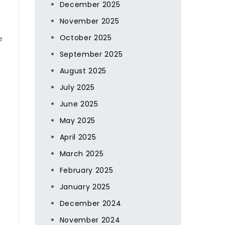
December 2025
November 2025
October 2025
e
September 2025
i
August 2025
July 2025
June 2025
May 2025
April 2025
March 2025
February 2025
January 2025
December 2024
November 2024