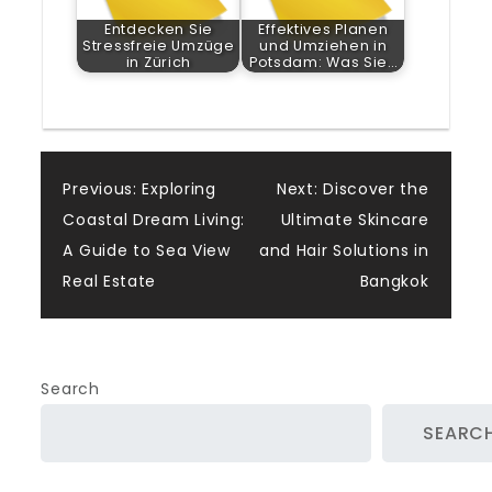
Entdecken Sie
Effektives Planen
Stressfreie Umzüge
und Umziehen in
in Zürich
Potsdam: Was Sie…
Post
Previous:
Exploring
Next:
Discover the
Coastal Dream Living:
Ultimate Skincare
navigation
A Guide to Sea View
and Hair Solutions in
Real Estate
Bangkok
Search
SEARC