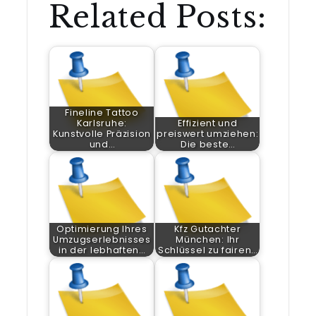
Related Posts:
Fineline Tattoo
Karlsruhe:
Effizient und
Kunstvolle Präzision
preiswert umziehen:
und…
Die beste…
Optimierung Ihres
Kfz Gutachter
Umzugserlebnisses
München: Ihr
in der lebhaften…
Schlüssel zu fairen…