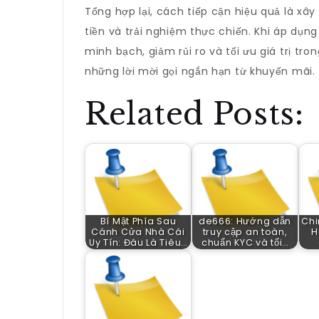
Tổng hợp lại, cách tiếp cận hiệu quả là xây 
tiền và trải nghiệm thực chiến. Khi áp dụn
minh bạch, giảm rủi ro và tối ưu giá trị tro
những lời mời gọi ngắn hạn từ khuyến mãi.
Related Posts:
Bí Mật Phía Sau
de666: Hướng dẫn
Chi
Cánh Cửa Nhà Cái
truy cập an toàn,
H
Uy Tín: Đâu Là Tiêu…
chuẩn KYC và tối…