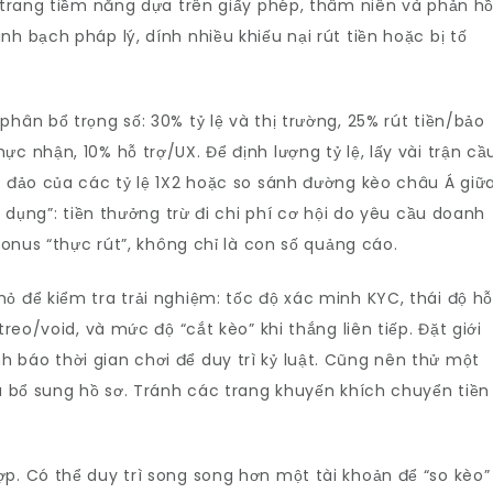
2 trang tiềm năng dựa trên giấy phép, thâm niên và phản hồ
h bạch pháp lý, dính nhiều khiếu nại rút tiền hoặc bị tố
hân bổ trọng số: 30% tỷ lệ và thị trường, 25% rút tiền/bảo
c nhận, 10% hỗ trợ/UX. Để định lượng tỷ lệ, lấy vài trận cầ
h đảo của các tỷ lệ 1X2 hoặc so sánh đường kèo châu Á giữ
u dụng”: tiền thưởng trừ đi chi phí cơ hội do yêu cầu doanh
 bonus “thực rút”, không chỉ là con số quảng cáo.
ỏ để kiểm tra trải nghiệm: tốc độ xác minh KYC, thái độ h
treo/void, và mức độ “cắt kèo” khi thắng liên tiếp. Đặt giới
 báo thời gian chơi để duy trì kỷ luật. Cũng nên thử một
ầu bổ sung hồ sơ. Tránh các trang khuyến khích chuyển tiền
p. Có thể duy trì song song hơn một tài khoản để “so kèo”