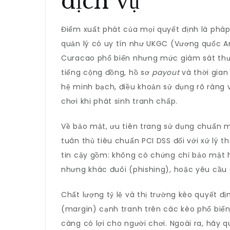
dịch vụ
Điểm xuất phát của mọi quyết định là pháp
quản lý có uy tín như UKGC (Vương quốc A
Curacao phổ biến nhưng mức giám sát thư
tiếng cộng đồng, hồ sơ
payout
và thời gian
hệ minh bạch, điều khoản sử dụng rõ ràng v
chơi khi phát sinh tranh chấp.
Về bảo mật, ưu tiên trang sử dụng chuẩn m
tuân thủ tiêu chuẩn PCI DSS đối với xử lý t
tin cậy gồm: không có chứng chỉ bảo mật h
nhưng khác đuôi (phishing), hoặc yêu cầu
Chất lượng tỷ lệ và thị trường kèo quyết đị
(margin) cạnh tranh trên các kèo phổ biến 
càng có lợi cho người chơi. Ngoài ra, hãy 