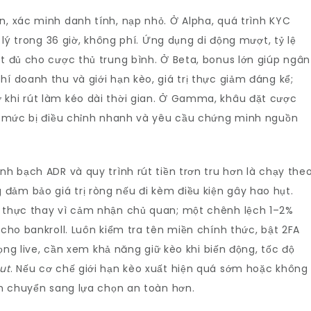
n, xác minh danh tính, nạp nhỏ. Ở Alpha, quá trình KYC
ử lý trong 36 giờ, không phí. Ứng dụng di động mượt, tỷ lệ
ặt đủ cho cược thủ trung bình. Ở Beta, bonus lớn giúp ngân
hí doanh thu và giới hạn kèo, giá trị thực giảm đáng kể;
 khi rút làm kéo dài thời gian. Ở Gamma, khâu đặt cược
hạn mức bị điều chỉnh nhanh và yêu cầu chứng minh nguồn
nh bạch ADR và quy trình rút tiền trơn tru hơn là chạy the
đảm bảo giá trị ròng nếu đi kèm điều kiện gây hao hụt.
u thực thay vì cảm nhận chủ quan; một chênh lệch 1–2%
 cho bankroll. Luôn kiểm tra tên miền chính thức, bật 2FA
trọng live, cần xem khả năng giữ kèo khi biến động, tốc độ
ut
. Nếu cơ chế giới hạn kèo xuất hiện quá sớm hoặc không
ịch chuyển sang lựa chọn an toàn hơn.