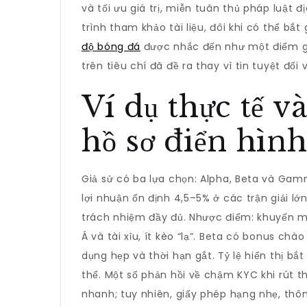
và tối ưu giá trị, miễn tuân thủ pháp luật
trình tham khảo tài liệu, đôi khi có thể 
độ bóng đá
được nhắc đến như một điểm ghé
trên tiêu chí đã đề ra thay vì tin tuyệt đối
Ví dụ thực tế và
hồ sơ điển hìn
Giả sử có ba lựa chọn: Alpha, Beta và Gam
lợi nhuận ổn định 4,5–5% ở các trận giải lớ
trách nhiệm đầy đủ. Nhược điểm: khuyến m
Á và tài xỉu, ít kèo “lạ”. Beta có bonus ch
dụng hẹp và thời hạn gắt. Tỷ lệ hiển thị b
thể. Một số phản hồi về chậm KYC khi rút t
nhanh; tuy nhiên, giấy phép hạng nhẹ, thô