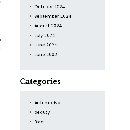
i
October 2024
September 2024
August 2024
July 2024
u
June 2024
a
June 2002
ỗ
Categories
Automotive
beauty
Blog