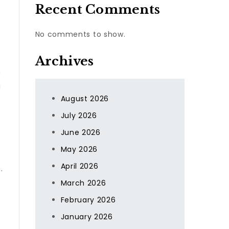
Recent Comments
No comments to show.
Archives
n
i
August 2026
July 2026
June 2026
May 2026
April 2026
.
March 2026
February 2026
January 2026