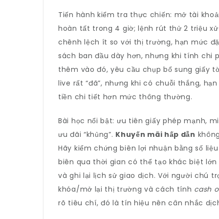
Tiến hành kiểm tra thực chiến: mở tài khoả
hoàn tất trong 4 giờ; lệnh rút thử 2 triệu x
chênh lệch ít so với thị trường, hạn mức đ
sách ban đầu dày hơn, nhưng khi tính chi p
thêm vào đó, yêu cầu chụp bổ sung giấy tờ
live rất “đã”, nhưng khi có chuỗi thắng, 
tiền chi tiết hơn mức thông thường.
Bài học nổi bật: ưu tiên giấy phép mạnh, mi
ưu đãi “khủng”.
Khuyến mãi hấp dẫn
không 
Hãy kiểm chứng biên lợi nhuận bằng số liệ
biên qua thời gian có thể tạo khác biệt lớn
và ghi lại lịch sử giao dịch. Với người chú 
khóa/mở lại thị trường và cách tính
cash o
rõ tiêu chí, đó là tín hiệu nên cân nhắc d